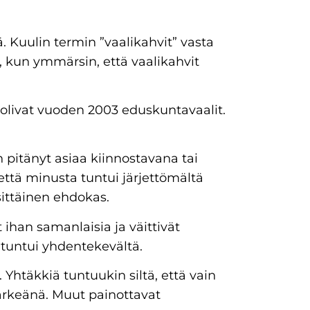
ä. Kuulin termin ”vaalikahvit” vasta
n, kun ymmärsin, että vaalikahvit
, olivat vuoden 2003 eduskuntavaalit.
pitänyt asiaa kiinnostavana tai
, että minusta tuntui järjettömältä
ksittäinen ehdokas.
 ihan samanlaisia ja väittivät
 tuntui yhdentekevältä.
. Yhtäkkiä tuntuukin siltä, että vain
tärkeänä. Muut painottavat