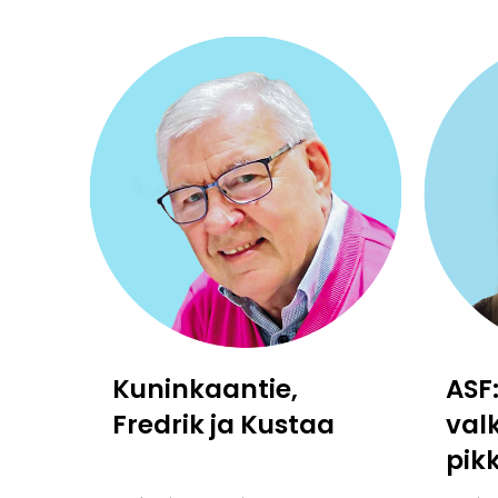
Kuninkaantie,
ASF
Fredrik ja Kustaa
val
pik