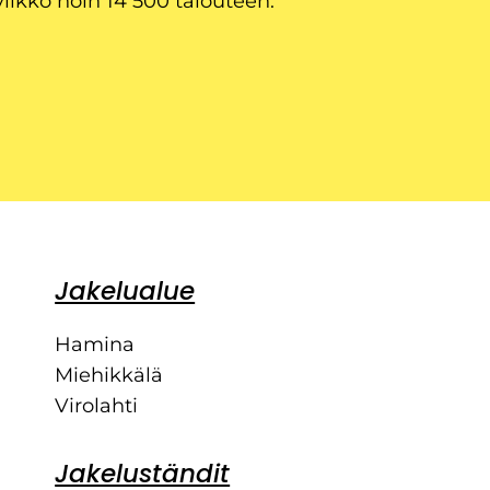
viikko noin 14 500 talouteen.
Jakelualue
Hamina
Miehikkälä
Virolahti
Jakeluständit