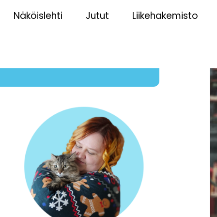
Näköislehti
Jutut
Liikehakemisto
9