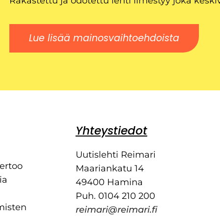
Rakastettu ja odotettu lehti ilmestyy joka keski
Lue lisää mainosvaihtoehdoista
Yhteystiedot
Uutislehti Reimari
kertoo
Maariankatu 14
ia
49400 Hamina
Puh. 0104 210 200
misten
reimari@reimari.fi