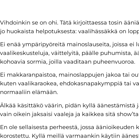
Vihdoinkin se on ohi. Tätä kirjoittaessa tosin ääniä
jo huokaista helpotuksesta: vaalihässäkkä on lop
Ei enää ympäripyöreitä mainoslauseita, joissa ei l
vaalikeskusteluja, väittelyitä, päälle puhumista, ä
kohoavia sormia, joilla vaaditaan puheenvuoroa.
Ei makkaranpaistoa, mainoslappujen jakoa tai ou
kuten vaalikaraokea, ehdokasnapakymppiä tai vaa
normaaliin elämään.
Älkää käsittäkö väärin, pidän kyllä äänestämistä
vain oikein jaksaisi vaaleja ja kaikkea sitä show’ta,
En ole sellaisesta perheestä, jossa äänioikeuden kä
korostettu. Kyllä meillä varmaankin käytiin ääne