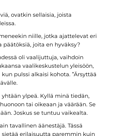
iä, ovatkin sellaisia, joista
leissa.
meneekin niille, jotka ajattelevat eri
ia päätöksiä, joita en hyväksy?
hdessä oli vaalijuttuja, vaihdoin
ukaansa vaalikeskustelun yleisöön,
, kun pulssi alkaisi kohota. ”Ärsyttää
ävälle.
ni yhtään ylpeä. Kyllä minä tiedän,
a huonoon tai oikeaan ja väärään. Se
mään. Joskus se tuntuu vaikealta.
ain tavallinen äänestäjä. Tässä
ka sietää erilaisuutta paremmin kuin