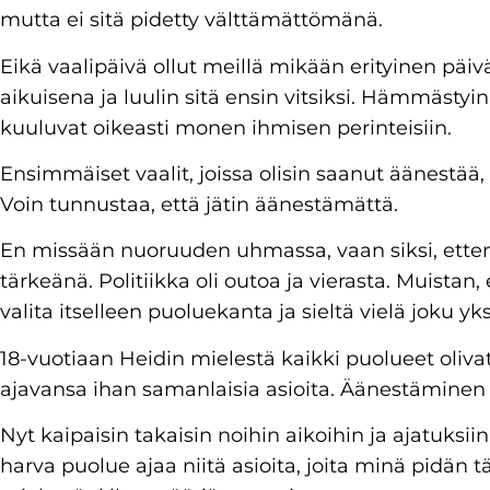
mutta ei sitä pidetty välttämättömänä.
Eikä vaalipäivä ollut meillä mikään erityinen päiv
aikuisena ja luulin sitä ensin vitsiksi. Hämmästyi
kuuluvat oikeasti monen ihmisen perinteisiin.
Ensimmäiset vaalit, joissa olisin saanut äänestää
Voin tunnustaa, että jätin äänestämättä.
En missään nuoruuden uhmassa, vaan siksi, etten 
tärkeänä. Politiikka oli outoa ja vierasta. Muistan
valita itselleen puoluekanta ja sieltä vielä joku y
18-vuotiaan Heidin mielestä kaikki puolueet olivat
ajavansa ihan samanlaisia asioita. Äänestäminen
Nyt kaipaisin takaisin noihin aikoihin ja ajatuksiin
harva puolue ajaa niitä asioita, joita minä pidän 