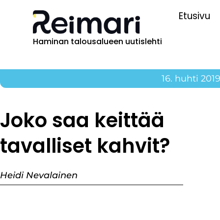
Etusivu
Haminan talousalueen uutislehti
16. huhti 201
Joko saa keittää
tavalliset kahvit?
Heidi Nevalainen