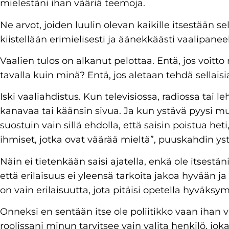
mielestäni ihan vääriä teemoja.
Ne arvot, joiden luulin olevan kaikille itsestään selv
kiistellään erimielisesti ja äänekkäästi vaalipanee
Vaalien tulos on alkanut pelottaa. Entä, jos voitto 
tavalla kuin minä? Entä, jos aletaan tehdä sellais
Iski vaaliahdistus. Kun televisiossa, radiossa tai le
kanavaa tai käänsin sivua. Ja kun ystävä pyysi m
suostuin vain sillä ehdolla, että saisin poistua heti
ihmiset, jotka ovat väärää mieltä”, puuskahdin yst
Näin ei tietenkään saisi ajatella, enkä ole itsestä
että erilaisuus ei yleensä tarkoita jakoa hyvään j
on vain erilaisuutta, jota pitäisi opetella hyväksy
Onneksi en sentään itse ole poliitikko vaan ihan v
roolissani minun tarvitsee vain valita henkilö, jo