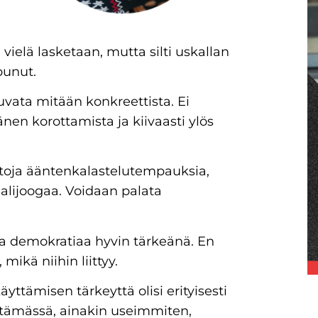
 vielä lasketaan, mutta silti uskallan
punut.
uvata mitään konkreettista. Ei
änen korottamista ja kiivaasti ylös
toja ääntenkalastelutempauksia,
lijoogaa. Voidaan palata
 ja demokratiaa hyvin tärkeänä. En
 mikä niihin liittyy.
yttämisen tärkeyttä olisi erityisesti
stämässä, ainakin useimmiten,