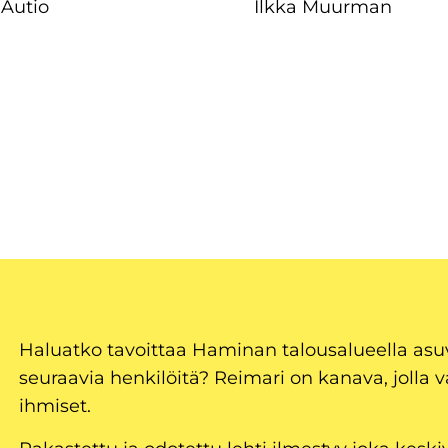
 Autio
Ilkka Muurman
Haluatko tavoittaa Haminan talousalueella as
seuraavia henkilöitä? Reimari on kanava, jolla v
ihmiset.