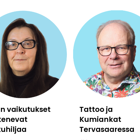
:n vaikutukset
Tattoo ja
kenevat
Kumiankat
kuhiljaa
Tervasaaressa