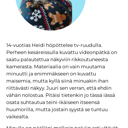
14-vuotias Heidi höpöttelee tv-ruudulla.
Perheen kesäreissulla kuvattu videonpätkä on
saatu palautettua näkyviin rikkoutuneesta
kamerasta. Materiaalia on vain muutama
minuutti ja enimmäkseen on kuvattu
maisemia, mutta kyllä siinä minuakin ihan
riittävästi näkyy. Juuri sen verran, että ehdin
vähän nolostua. Pitäisi tietenkin jo tässä iässä
osata suhtautua teini-ikäiseen itseensä
huumorilla, mutta jostain syystä se tuntuu
vaikealta.
Minulla on päälläni melkein polviin asti yltävät