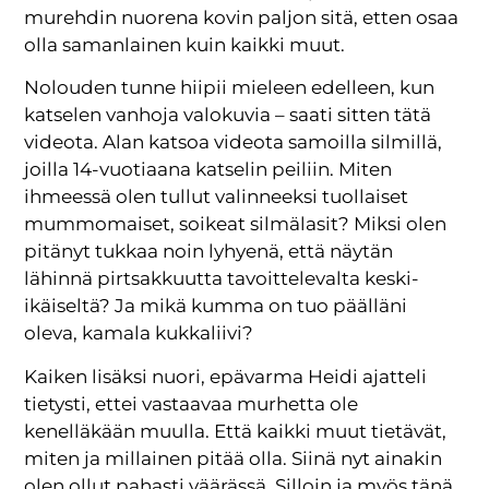
murehdin nuorena kovin paljon sitä, etten osaa
olla samanlainen kuin kaikki muut.
Nolouden tunne hiipii mieleen edelleen, kun
katselen vanhoja valokuvia – saati sitten tätä
videota. Alan katsoa videota samoilla silmillä,
joilla 14-vuotiaana katselin peiliin. Miten
ihmeessä olen tullut valinneeksi tuollaiset
mummomaiset, soikeat silmälasit? Miksi olen
pitänyt tukkaa noin lyhyenä, että näytän
lähinnä pirtsakkuutta tavoittelevalta keski-
ikäiseltä? Ja mikä kumma on tuo päälläni
oleva, kamala kukkaliivi?
Kaiken lisäksi nuori, epävarma Heidi ajatteli
tietysti, ettei vastaavaa murhetta ole
kenelläkään muulla. Että kaikki muut tietävät,
miten ja millainen pitää olla. Siinä nyt ainakin
olen ollut pahasti väärässä. Silloin ja myös tänä