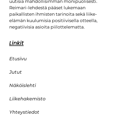
uutisia mahdollisimman monipuolisesti.
Reimari-lehdestä pääset lukemaan
paikallisten ihmisten tarinoita sekä liike-
elämän kuulumisia positiivisella otteella,
negatiivisia asioita piilottelematta.
Linkit
Etusivu
Jutut
Näköislehti
Liikehakemisto
Yhteystiedot