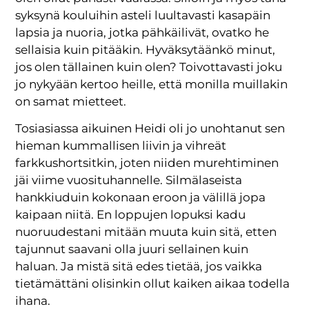
syksynä kouluihin asteli luultavasti kasapäin
lapsia ja nuoria, jotka pähkäilivät, ovatko he
sellaisia kuin pitääkin. Hyväksytäänkö minut,
jos olen tällainen kuin olen? Toivottavasti joku
jo nykyään kertoo heille, että monilla muillakin
on samat mietteet.
Tosiasiassa aikuinen Heidi oli jo unohtanut sen
hieman kummallisen liivin ja vihreät
farkkushortsitkin, joten niiden murehtiminen
jäi viime vuosituhannelle. Silmälaseista
hankkiuduin kokonaan eroon ja välillä jopa
kaipaan niitä. En loppujen lopuksi kadu
nuoruudestani mitään muuta kuin sitä, etten
tajunnut saavani olla juuri sellainen kuin
haluan. Ja mistä sitä edes tietää, jos vaikka
tietämättäni olisinkin ollut kaiken aikaa todella
ihana.