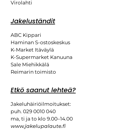
Virolahti
Jakeluständit
ABC Kippari
Haminan S-ostoskeskus
K-Market Itäväylä
K-Supermarket Kanuuna
Sale Miehikkälä
Reimarin toimisto
Etkö saanut lehteä?
Jakeluhäiriöilmoitukset:
puh. 029 0010 040
ma, ti ja to klo 9.00–14.00
www.jakelupalaute.fi