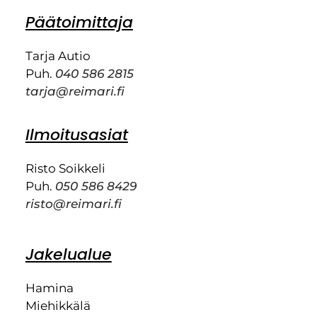
Päätoimittaja
Tarja Autio
Puh.
040 586 2815
tarja@reimari.fi
Ilmoitusasiat
Risto Soikkeli
Puh.
050 586 8429
risto@reimari.fi
Jakelualue
Hamina
Miehikkälä