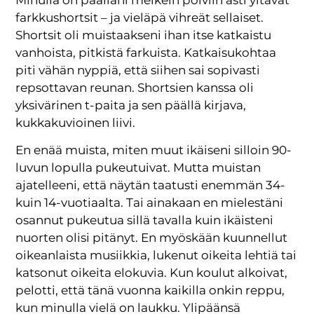
farkku­shortsit – ja vieläpä vihreät sellaiset.
Shortsit oli muistaakseni ihan itse katkaistu
vanhoista, pitkistä farkuista. Katkaisukohtaa
piti vähän nyppiä, että siihen sai sopivasti
repsottavan reunan. Shortsien kanssa oli
yksivärinen t-paita ja sen päällä kirjava,
kukkakuvioinen liivi.
En enää muista, miten muut ikäiseni silloin 90-
luvun lopulla pukeutuivat. Mutta muistan
ajatelleeni, että näytän taatusti enemmän 34-
kuin 14-vuotiaalta. Tai ainakaan en mielestäni
osannut pukeutua sillä tavalla kuin ikäisteni
nuorten olisi pitänyt. En myöskään kuunnellut
oikeanlaista musiikkia, lukenut oikeita lehtiä tai
katsonut oikeita elokuvia. Kun koulut alkoivat,
pelotti, että tänä vuonna kaikilla onkin reppu,
kun minulla vielä on laukku. Ylipäänsä