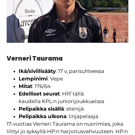
Verneri Taurama
Ikä/siviilisääty
: 17 v, parisuhteessa
Lempinimi
: Vepe
Mitat
: 176/64
Edelliset seurat
: HP/ tällä
kaudella KPL:n juniorijoukkueissa
Pelipaikka sisällä
: etenijä
Pelipaikka ulkona
: linjapelaaja
17-vuotias Verneri Taurama on nuorimies, joka
liittyi jo syksyllä HP:n harjoitusvahvuuteen. HP:n