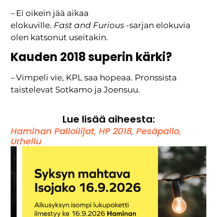
– Ei oikein jää aikaa
elokuville.
Fast and Furious
-sarjan elokuvia
olen katsonut useitakin.
Kauden 2018 superin kärki?
– Vimpeli vie, KPL saa hopeaa. Pronssista
taistelevat Sotkamo ja Joensuu.
Lue lisää aiheesta:
Haminan Palloilijat
,
HP 2018
,
Pesäpallo
,
Urheilu