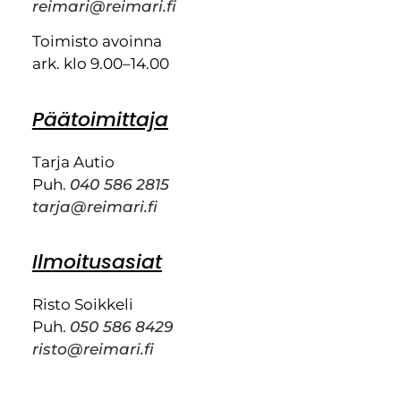
reimari@reimari.fi
Toimisto avoinna
ark. klo 9.00–14.00
Päätoimittaja
Tarja Autio
Puh.
040 586 2815
tarja@reimari.fi
Ilmoitusasiat
Risto Soikkeli
Puh.
050 586 8429
risto@reimari.fi