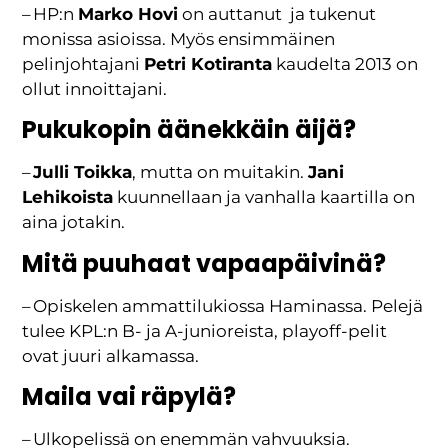
– HP:n
Marko Hovi
on auttanut ja tukenut
monissa asioissa. Myös ensimmäinen
pelinjohtajani
Petri Kotiranta
kaudelta 2013 on
ollut innoittajani.
Pukukopin äänekkäin äijä?
–
Julli Toikka
, mutta on muitakin.
Jani
Lehikoista
kuunnellaan ja vanhalla kaartilla on
aina jotakin.
Mitä puuhaat vapaapäivinä?
– Opiskelen ammattilukiossa Haminassa. Pelejä
tulee KPL:n B- ja A-junioreista, playoff-pelit
ovat juuri alkamassa.
Maila vai räpylä?
– Ulkopelissä on enemmän vahvuuksia.