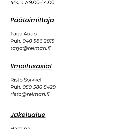
ark. klo 9.00–14.00
Päätoimittaja
Tarja Autio
Puh.
040 586 2815
tarja@reimari.fi
Ilmoitusasiat
Risto Soikkeli
Puh.
050 586 8429
risto@reimari.fi
Jakelualue
Hamina