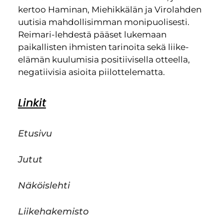
kertoo Haminan, Miehikkälän ja Virolahden
uutisia mahdollisimman monipuolisesti.
Reimari-lehdestä pääset lukemaan
paikallisten ihmisten tarinoita sekä liike-
elämän kuulumisia positiivisella otteella,
negatiivisia asioita piilottelematta.
Linkit
Etusivu
Jutut
Näköislehti
Liikehakemisto