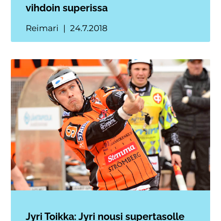
vihdoin superissa
Reimari
24.7.2018
Jyri Toikka: Jyri nousi supertasolle