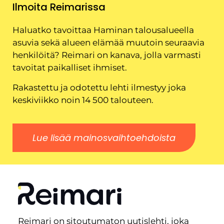
Ilmoita Reimarissa
Haluatko tavoittaa Haminan talousalueella
asuvia sekä alueen elämää muutoin seuraavia
henkilöitä? Reimari on kanava, jolla varmasti
tavoitat paikalliset ihmiset.
Rakastettu ja odotettu lehti ilmestyy joka
keskiviikko noin 14 500 talouteen.
Lue lisää mainosvaihtoehdoista
Reimari on sitoutumaton uutislehti, joka