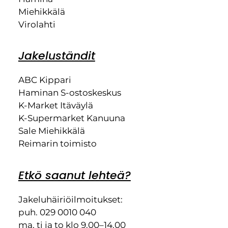
Miehikkälä
Virolahti
Jakeluständit
ABC Kippari
Haminan S-ostoskeskus
K-Market Itäväylä
K-Supermarket Kanuuna
Sale Miehikkälä
Reimarin toimisto
Etkö saanut lehteä?
Jakeluhäiriöilmoitukset:
puh. 029 0010 040
ma, ti ja to klo 9.00–14.00