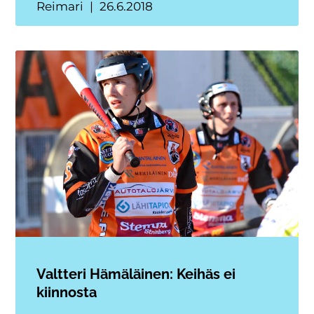
Reimari
26.6.2018
Valtteri Hämäläinen: Keihäs ei
kiinnosta