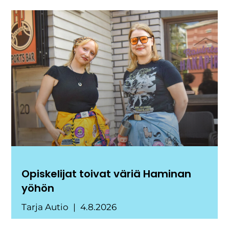
Opiskelijat toivat väriä Haminan
yöhön
Tarja Autio
4.8.2026