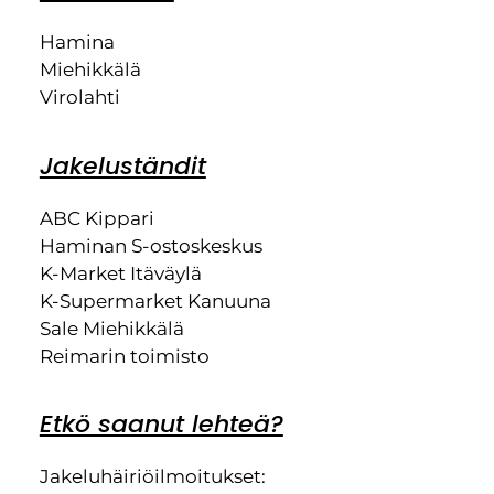
Hamina
Miehikkälä
Virolahti
Jakeluständit
ABC Kippari
Haminan S-ostoskeskus
K-Market Itäväylä
K-Supermarket Kanuuna
Sale Miehikkälä
Reimarin toimisto
Etkö saanut lehteä?
Jakeluhäiriöilmoitukset: