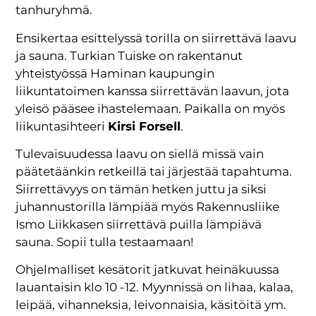
tanhuryhmä.
Ensikertaa esittelyssä torilla on siirrettävä laavu
ja sauna. Turkian Tuiske on rakentanut
yhteistyössä Haminan kaupungin
liikuntatoimen kanssa siirrettävän laavun, jota
yleisö pääsee ihastelemaan. Paikalla on myös
liikuntasihteeri
Kirsi Forsell
.
Tulevaisuudessa laavu on siellä missä vain
päätetäänkin retkeillä tai järjestää tapahtuma.
Siirrettävyys on tämän hetken juttu ja siksi
juhannustorilla lämpiää myös Rakennusliike
Ismo Liikkasen siirrettävä puilla lämpiävä
sauna. Sopii tulla testaamaan!
Ohjelmalliset kesätorit jatkuvat heinäkuussa
lauantaisin klo 10 -12. Myynnissä on lihaa, kalaa,
leipää, vihanneksia, leivonnaisia, käsitöitä ym.