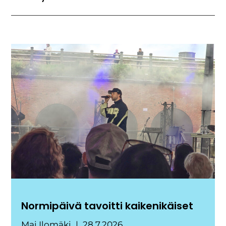
Normipäivä tavoitti kaikenikäiset
Mai Ilomäki
28.7.2026