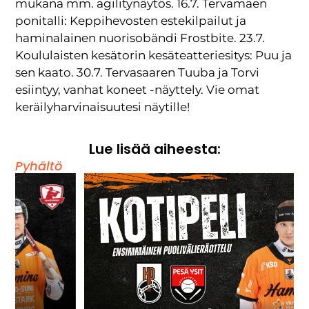
mukana mm. agilitynäytös. 16.7. Tervamäen
ponitalli: Keppihevosten estekilpailut ja
haminalainen nuorisobändi Frostbite. 23.7.
Koululaisten kesätorin kesäteatteriesitys: Puu ja
sen kaato. 30.7. Tervasaaren Tuuba ja Torvi
esiintyy, vanhat koneet -näyttely. Vie omat
keräilyharvinaisuutesi näytille!
Lue lisää aiheesta:
Pyhältö