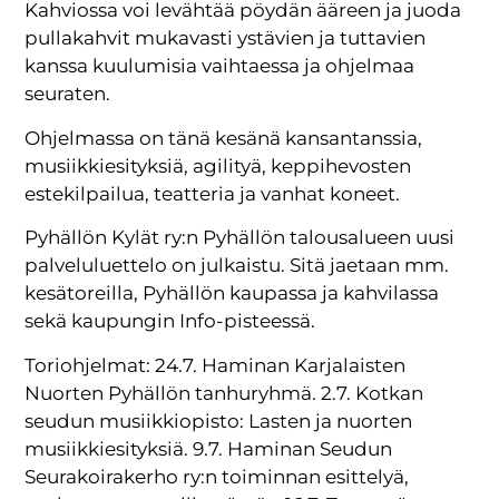
Kahviossa voi levähtää pöydän ääreen ja juoda
pullakahvit mukavasti ystävien ja tuttavien
kanssa kuulumisia vaihtaessa ja ohjelmaa
seuraten.
Ohjelmassa on tänä kesänä kansantanssia,
musiikkiesityksiä, agilityä, keppihevosten
estekilpailua, teatteria ja vanhat koneet.
Pyhällön Kylät ry:n Pyhällön talousalueen uusi
palveluluettelo on julkaistu. Sitä jaetaan mm.
kesätoreilla, Pyhällön kaupassa ja kahvilassa
sekä kaupungin Info-pisteessä.
Toriohjelmat: 24.7. Haminan Karjalaisten
Nuorten Pyhällön tanhuryhmä. 2.7. Kotkan
seudun musiikkiopisto: Lasten ja nuorten
musiikkiesityksiä. 9.7. Haminan Seudun
Seurakoirakerho ry:n toiminnan esittelyä,