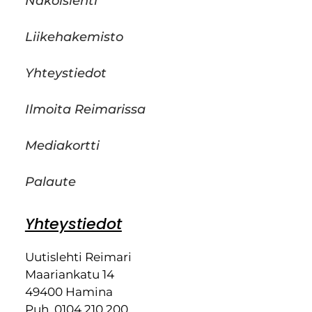
Näköislehti
Liikehakemisto
Yhteystiedot
Ilmoita Reimarissa
Mediakortti
Palaute
Yhteystiedot
Uutislehti Reimari
Maariankatu 14
49400 Hamina
Puh. 0104 210 200