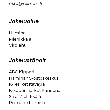
risto@reimari.fi
Jakelualue
Hamina
Miehikkälä
Virolahti
Jakeluständit
ABC Kippari
Haminan S-ostoskeskus
K-Market Itäväylä
K-Supermarket Kanuuna
Sale Miehikkälä
Reimarin toimisto