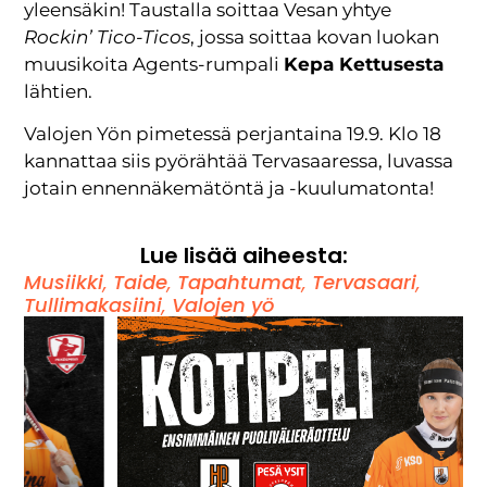
yleensäkin! Taustalla soittaa Vesan yhtye
Rockin’ Tico-Ticos
, jossa soittaa kovan luokan
muusikoita Agents-rumpali
Kepa Kettusesta
lähtien.
Valojen Yön pimetessä perjantaina 19.9. Klo 18
kannattaa siis pyörähtää Tervasaaressa, luvassa
jotain ennennäkemätöntä ja -kuulumatonta!
Lue lisää aiheesta:
Musiikki
,
Taide
,
Tapahtumat
,
Tervasaari
,
Tullimakasiini
,
Valojen yö