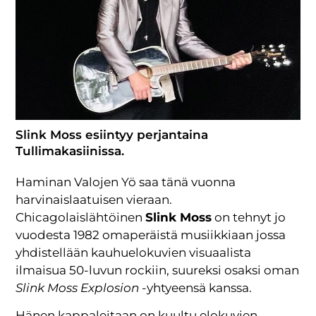
Slink Moss esiintyy perjantaina
Tullimakasiinissa.
Haminan Valojen Yö saa tänä vuonna
harvinaislaatuisen vieraan.
Chicagolaislähtöinen
Slink Moss
on tehnyt jo
vuodesta 1982 omaperäistä musiikkiaan jossa
yhdistellään kauhuelokuvien visuaalista
ilmaisua 50-luvun rockiin, suureksi osaksi oman
Slink Moss Explosion
-yhtyeensä kanssa.
Hänen kappaleitaan on kuultu elokuvien