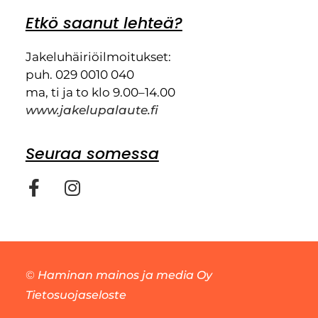
Etkö saanut lehteä?
Jakeluhäiriöilmoitukset:
puh. 029 0010 040
ma, ti ja to klo 9.00–14.00
www.jakelupalaute.fi
Seuraa somessa
©
Haminan mainos ja media Oy
Tietosuojaseloste