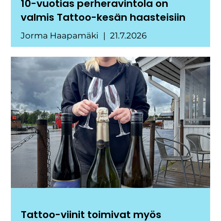
10-vuotias perheravintola on
valmis Tattoo-kesän haasteisiin
Jorma Haapamäki
21.7.2026
Tattoo-viinit toimivat myös