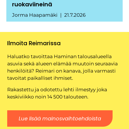
ruokaviineinä
Jorma Haapamäki
21.7.2026
Ilmoita Reimarissa
Haluatko tavoittaa Haminan talousalueella
asuvia sekä alueen elämää muutoin seuraavia
henkilöitä? Reimari on kanava, jolla varmasti
tavoitat paikalliset ihmiset.
Rakastettu ja odotettu lehti ilmestyy joka
keskiviikko noin 14 500 talouteen.
Lue lisää mainosvaihtoehdoista