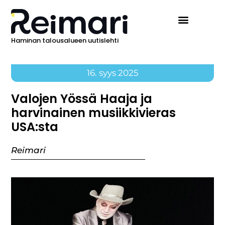
Haminan talousalueen uutislehti
16. syys 2025
Valojen Yössä Haaja ja
harvinainen musiikkivieras
USA:sta
Reimari