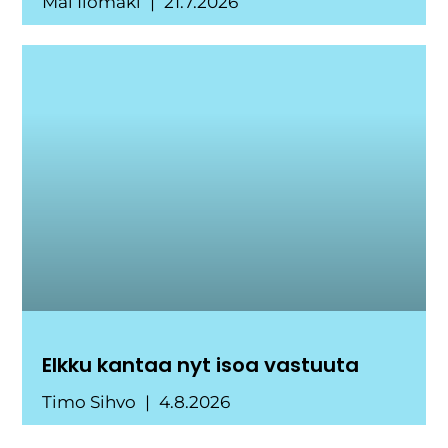
Mai Ilomäki
21.7.2026
Elkku kantaa nyt isoa vastuuta
Timo Sihvo
4.8.2026