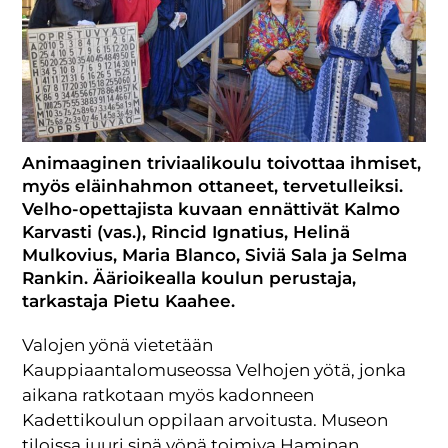
Animaaginen triviaalikoulu toivottaa ihmiset,
myös eläinhahmon ottaneet, tervetulleiksi.
Velho-opettajista kuvaan ennättivät Kalmo
Karvasti (vas.), Rincid Ignatius, Helinä
Mulkovius, Maria Blanco, Siviä Sala ja Selma
Rankin. Äärioikealla koulun perustaja,
tarkastaja Pietu Kaahee.
Valojen yönä vietetään
Kauppiaantalomuseossa Velhojen yötä, jonka
aikana ratkotaan myös kadonneen
Kadettikoulun oppilaan arvoitusta. Museon
tiloissa juuri sinä yönä toimiva Haminan