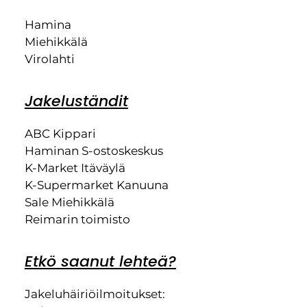
Hamina
Miehikkälä
Virolahti
Jakeluständit
ABC Kippari
Haminan S-ostoskeskus
K-Market Itäväylä
K-Supermarket Kanuuna
Sale Miehikkälä
Reimarin toimisto
Etkö saanut lehteä?
Jakeluhäiriöilmoitukset: