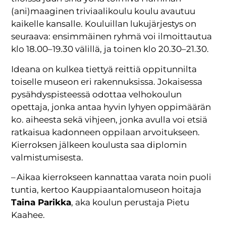
(ani)maaginen triviaalikoulu koulu avautuu
kaikelle kansalle. Kouluillan lukujärjestys on
seuraava: ensimmäinen ryhmä voi ilmoittautua
klo 18.00–19.30 välillä, ja toinen klo 20.30–21.30.
Ideana on kulkea tiettyä reittiä oppitunnilta
toiselle museon eri rakennuksissa. Jokaisessa
pysähdyspisteessä odottaa velhokoulun
opettaja, jonka antaa hyvin lyhyen oppimäärän
ko. aiheesta sekä vihjeen, jonka avulla voi etsiä
ratkaisua kadonneen oppilaan arvoitukseen.
Kierroksen jälkeen koulusta saa diplomin
valmistumisesta.
– Aikaa kierrokseen kannattaa varata noin puoli
tuntia, kertoo Kauppiaantalomuseon hoitaja
Taina Parikka
, aka koulun perustaja Pietu
Kaahee.