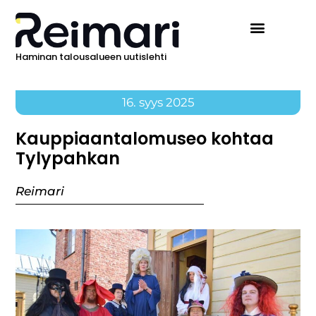
Haminan talousalueen uutislehti
Ilmoita Reimarissa
16. syys 2025
Kauppiaantalomuseo kohtaa
Tylypahkan
Reimari