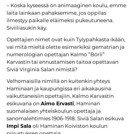
– Koska kyseessä on animaaginen koulu, emme
laita lainkaan pahaksemme, jos oppilas
ilmestyy paikalle eläimeksi pukeutuneena.
Siviiliasukin käy.
Opettajien nimet ovat kuin Tylypahkasta ikään,
vai mitä mieltä olette esimerkiksi gematrian ja
numerologian opettajan Kalmo ”Börli”
Karvastin tai ennustamisen taitoa opettavan
Siviä Virginia Salan nimistä?
Velhomaisilla nimillä on kuitenkin yhteys
Haminaan ja kaupungissa eri aikakausina
vaikuttaneisiin opettajiin. Kalmo Karvastin
esikuvana on
Aimo Ervasti
, Haminan
suomalaisen yhteiskoulun opettaja ja
sanomalehtimies 1906-1918. Siviä Salan esikuva
Impi Sala
oli Haminan Koiviston koulun
piirustuksen opettaja.