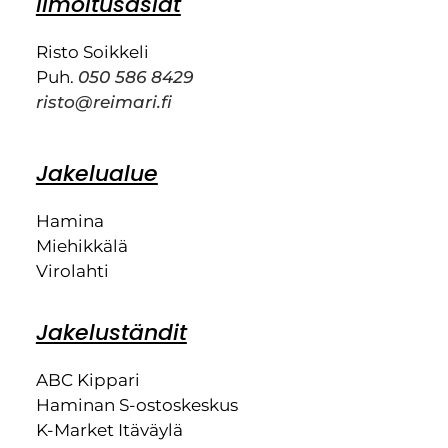
Ilmoitusasiat
Risto Soikkeli
Puh.
050 586 8429
risto@reimari.fi
Jakelualue
Hamina
Miehikkälä
Virolahti
Jakeluständit
ABC Kippari
Haminan S-ostoskeskus
K-Market Itäväylä