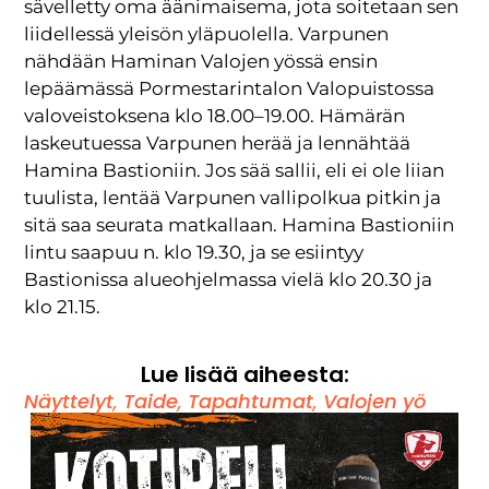
sävelletty oma äänimaisema, jota soitetaan sen
liidellessä yleisön yläpuolella. Varpunen
nähdään Haminan Valojen yössä ensin
lepäämässä Pormestarintalon Valopuistossa
valoveistoksena klo 18.00–19.00. Hämärän
laskeutuessa Varpunen herää ja lennähtää
Hamina Bastioniin. Jos sää sallii, eli ei ole liian
tuulista, lentää Varpunen vallipolkua pitkin ja
sitä saa seurata matkallaan. Hamina Bastioniin
lintu saapuu n. klo 19.30, ja se esiintyy
Bastionissa alueohjelmassa vielä klo 20.30 ja
klo 21.15.
Lue lisää aiheesta:
Näyttelyt
,
Taide
,
Tapahtumat
,
Valojen yö