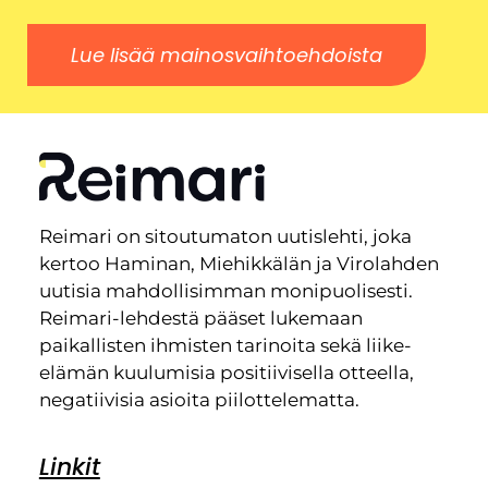
Lue lisää mainosvaihtoehdoista
Reimari on sitoutumaton uutislehti, joka
kertoo Haminan, Miehikkälän ja Virolahden
uutisia mahdollisimman monipuolisesti.
Reimari-lehdestä pääset lukemaan
paikallisten ihmisten tarinoita sekä liike-
elämän kuulumisia positiivisella otteella,
negatiivisia asioita piilottelematta.
Linkit