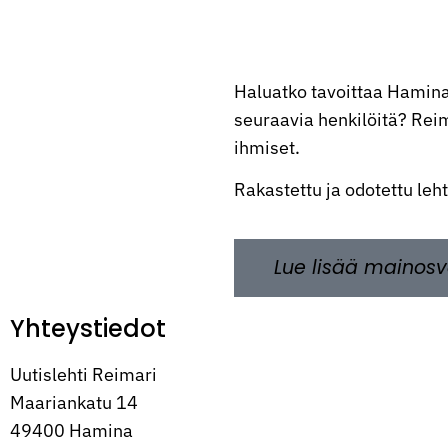
Haluatko tavoittaa Hamina
seuraavia henkilöitä? Reima
ihmiset.
Rakastettu ja odotettu leh
Lue lisää mainosv
Yhteystiedot
Uutislehti Reimari
Maariankatu 14
49400 Hamina