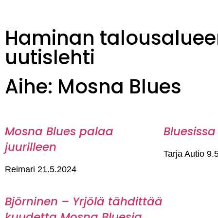
Haminan talousaluee
uutislehti
Aihe: Mosna Blues
Mosna Blues palaa
Bluesissa
juurilleen
Tarja Autio
9.
Reimari
21.5.2024
Björninen – Yrjölä tähdittää
kuudetta Mosna Bluesia