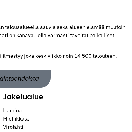
n talousalueella asuvia sekä alueen elämää muutoin
ri on kanava, jolla varmasti tavoitat paikalliset
ti ilmestyy joka keskiviikko noin 14 500 talouteen.
aihtoehdoista
Jakelualue
Hamina
Miehikkälä
Virolahti