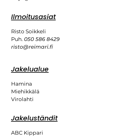
Ilmoitusasiat
Risto Soikkeli
Puh.
050 586 8429
risto@reimari.fi
Jakelualue
Hamina
Miehikkälä
Virolahti
Jakeluständit
ABC Kippari