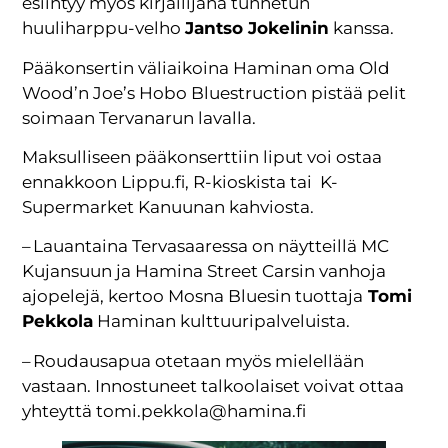
esiintyy myös kirjailijana tunnetun
huuliharppu-velho
Jantso Jokelinin
kanssa.
Pääkonsertin väliaikoina Haminan oma Old
Wood’n Joe’s Hobo Bluestruction pistää pelit
soimaan Tervanarun lavalla.
Maksulliseen pääkonserttiin liput voi ostaa
ennakkoon Lippu.fi, R-kioskista tai K-
Supermarket Kanuunan kahviosta.
– Lauantaina Tervasaaressa on näytteillä MC
Kujansuun ja Hamina Street Carsin vanhoja
ajopelejä, kertoo Mosna Bluesin tuottaja
Tomi
Pekkola
Haminan kulttuuripalveluista.
– Roudausapua otetaan myös mielellään
vastaan. Innostuneet talkoolaiset voivat ottaa
yhteyttä tomi.pekkola@hamina.fi