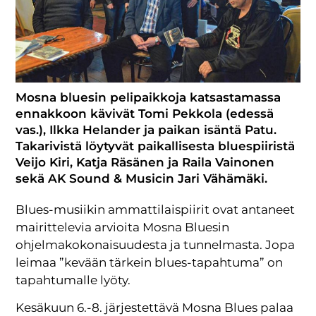
Mosna bluesin pelipaikkoja katsastamassa
ennakkoon kävivät Tomi Pekkola (edessä
vas.), Ilkka Helander ja paikan isäntä Patu.
Takarivistä löytyvät paikallisesta bluespiiristä
Veijo Kiri, Katja Räsänen ja Raila Vainonen
sekä AK Sound & Musicin Jari Vähämäki.
Blues-musiikin ammattilaispiirit ovat antaneet
mairittelevia arvioita Mosna Bluesin
ohjelmakokonaisuudesta ja tunnelmasta. Jopa
leimaa ”kevään tärkein blues-tapahtuma” on
tapahtumalle lyöty.
Kesäkuun 6.-8. järjestettävä Mosna Blues palaa