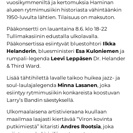
vuosikymmeniltä ja kertomuksia Haminan
alueen rytmimusiikin historiasta vähintäänkin
1950-luvulta lähtien. Tilaisuus on maksuton.
Pääkonsertti on lauantaina 8.6. klo 18-22
Tullimakasiinin edustalla ulkolavalla.
Pääkonsertissa esiintyvät bluestohtori
Ilkka
Helanderin
, bluesministeri
Esa Kuloniemen
ja
rumpali-legenda
Leevi Leppäsen
Dr. Helander
& Third Ward.
Lisää tähtihilettä lavalle taikoo huikea jazz- ja
soul-laulajalegenda
Minna Lasanen
, joka
esiintyy rytmimusiikin konkareista koostuvan
Larry’s Bandin säestyksellä.
Ulkomaalaisena artistivieraana kuullaan
maailmaa laajasti kiertävää “Viron kovinta
putkimiestä” kitaristi
Andres Rootsia
, joka