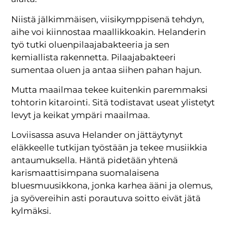
Niistä jälkimmäisen, viisikymppisenä tehdyn,
aihe voi kiinnostaa maallikkoakin. Helanderin
työ tutki oluenpilaajabakteeria ja sen
kemiallista rakennetta. Pilaajabakteeri
sumentaa oluen ja antaa siihen pahan hajun.
Mutta maailmaa tekee kuitenkin paremmaksi
tohtorin kitarointi. Sitä todistavat useat ylistetyt
levyt ja keikat ympäri maailmaa.
Loviisassa asuva Helander on jättäytynyt
eläkkeelle tutkijan työstään ja tekee musiikkia
antaumuksella. Häntä pidetään yhtenä
karismaattisimpana suomalaisena
bluesmuusikkona, jonka karhea ääni ja olemus,
ja syövereihin asti porautuva soitto eivät jätä
kylmäksi.