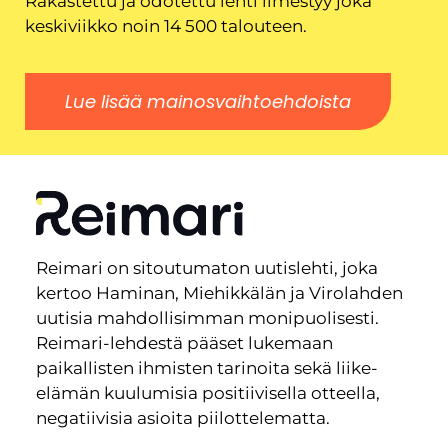
Rakastettu ja odotettu lehti ilmestyy joka
keskiviikko noin 14 500 talouteen.
Lue lisää mainosvaihtoehdoista
Reimari on sitoutumaton uutislehti, joka
kertoo Haminan, Miehikkälän ja Virolahden
uutisia mahdollisimman monipuolisesti.
Reimari-lehdestä pääset lukemaan
paikallisten ihmisten tarinoita sekä liike-
elämän kuulumisia positiivisella otteella,
negatiivisia asioita piilottelematta.