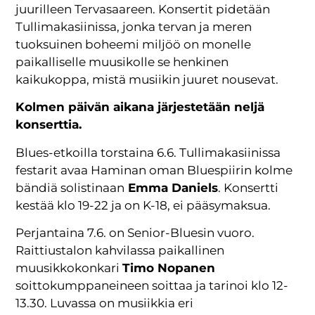
juurilleen Tervasaareen. Konsertit pidetään
Tullimakasiinissa, jonka tervan ja meren
tuoksuinen boheemi miljöö on monelle
paikalliselle muusikolle se henkinen
kaikukoppa, mistä musiikin juuret nousevat.
Kolmen päivän aikana järjestetään neljä
konserttia.
Blues-etkoilla torstaina 6.6. Tullimakasiinissa
festarit avaa Haminan oman Bluespiirin kolme
bändiä solistinaan
Emma Daniels
. Konsertti
kestää klo 19-22 ja on K-18, ei pääsymaksua.
Perjantaina 7.6. on Senior-Bluesin vuoro.
Raittiustalon kahvilassa paikallinen
muusikkokonkari
Timo Nopanen
soittokumppaneineen soittaa ja tarinoi klo 12-
13.30. Luvassa on musiikkia eri