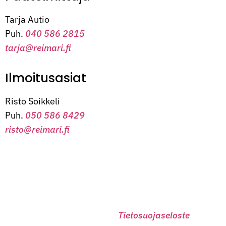
Tarja Autio
Puh.
040 586 2815
tarja@reimari.fi
Ilmoitusasiat
Risto Soikkeli
Puh.
050 586 8429
risto@reimari.fi
Tietosuojaseloste