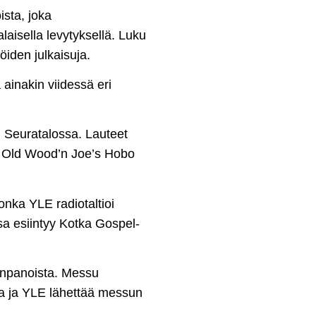
sta, joka
aisella levytyksellä. Luku
öiden julkaisuja.
 ainakin viidessä eri
 Seuratalossa. Lauteet
ä Old Wood’n Joe’s Hobo
nka YLE radiotaltioi
sa esiintyy Kotka Gospel-
onpanoista. Messu
a ja YLE lähettää messun