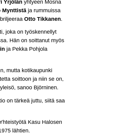
i Yrjölän
yhtyeen Mosna
 Mynttistä
ja rummuissa
briljeeraa
Otto Tikkanen
.
ti, joka on työskennellyt
sa. Hän on soittanut myös
in
ja Pekka Pohjola
in, mutta kotikaupunki
tta soittoon ja niin se on,
yleisö, sanoo Björninen.
 on tärkeä juttu, siitä saa
 Yhteistyötä Kasu Halosen
1975 lähtien.