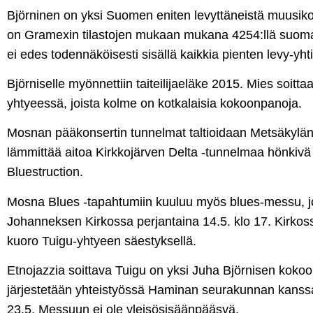
Björninen on yksi Suomen eniten levyttäneistä muusikoi
on Gramexin tilastojen mukaan mukana 4254:llä suomal
ei edes todennäköisesti sisällä kaikkia pienten levy-yhti
Björniselle myönnettiin taiteilijaeläke 2015. Mies soittaa
yhtyeessä, joista kolme on kotkalaisia kokoonpanoja.
Mosnan pääkonsertin tunnelmat taltioidaan Metsäkylän
lämmittää aitoa Kirkkojärven Delta -tunnelmaa hönkiv
Bluestruction.
Mosna Blues -tapahtumiin kuuluu myös blues-messu, jo
Johanneksen Kirkossa perjantaina 14.5. klo 17. Kirkos
kuoro Tuigu-yhtyeen säestyksellä.
Etnojazzia soittava Tuigu on yksi Juha Björnisen koko
järjestetään yhteistyössä Haminan seurakunnan kanss
23.5. Messuun ei ole yleisösisäänpääsyä.