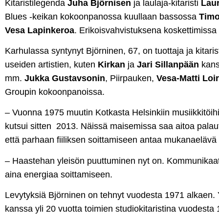
Kitaristilegenda
Juha Björnisen
ja laulaja-kitaristi
Laur
Blues -keikan kokoonpanossa kuullaan bassossa
Timo
Vesa Lapinkeroa
. Erikoisvahvistuksena koskettimissa 
Karhulassa syntynyt Björninen, 67, on tuottaja ja kitaris
useiden artistien, kuten
Kirkan
ja
Jari Sillanpään
kans
mm.
Jukka Gustavsonin
, Piirpauken,
Vesa-Matti Loir
Groupin kokoonpanoissa.
– Vuonna 1975 muutin Kotkasta Helsinkiin musiikkitöih
kutsui sitten 2013. Näissä maisemissa saa aitoa palaute
että parhaan fiiliksen soittamiseen antaa mukanaelävä 
– Haastehan yleisön puuttuminen nyt on. Kommunikaatio
aina energiaa soittamiseen.
Levytyksiä Björninen on tehnyt vuodesta 1971 alkaen.
kanssa yli 20 vuotta toimien studiokitaristina vuodesta 