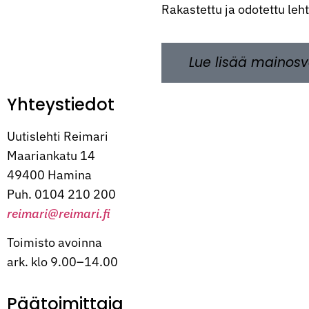
Rakastettu ja odotettu leh
Lue lisää mainosv
Yhteystiedot
Uutislehti Reimari
Maariankatu 14
49400 Hamina
Puh. 0104 210 200
reimari@reimari.fi
Toimisto avoinna
ark. klo 9.00–14.00
Päätoimittaja