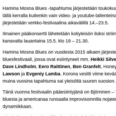
Hamina Mosna Blues -tapahtuma järjestetään toukoku
tällä kerralla kuitenkin vain video- ja youtube-tallent
järjestetään verkko-festivaalina aikavälillä 14.–23.5.
Ilmainen pääkonsertti lähetetään kotiyleisön iloksi str
kanavalta lauantaina 15.5. klo 19 – 21.30.
Hamina Mosna Blues on vuodesta 2015 alkaen järjeste
bluesfestivaali, jossa ovat esiintyneet mm.
Heikki Sil
Dave Lindholm
,
Eero Raittinen
,
Ben Granfelt
, Hone
Lawson
ja
Evgeniy Lamba
. Korona vesitti viime kev
muina vuosina tapahtuma sai yleisöltä suuren suosion.
Tänä vuonna festivaalin pääesiintyjänä on Björninen – 
bluesia ja americanaa runsaalla improvisoinnilla nojat
dynamiikkaan.