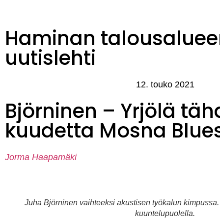
Haminan talousaluee
uutislehti
12. touko 2021
Björninen – Yrjölä täh
kuudetta Mosna Blue
Jorma Haapamäki
Juha Björninen vaihteeksi akustisen työkalun kimpuss
kuuntelupuolella.