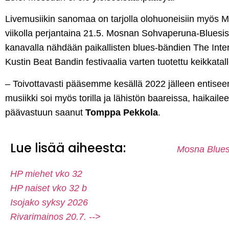
Livemusiikin sanomaa on tarjolla olohuoneisiin myös Mo
viikolla perjantaina 21.5. Mosnan Sohvaperuna-Bluesi
kanavalla nähdään paikallisten blues-bändien The Inte
Kustin Beat Bandin festivaalia varten tuotettu keikkatal
– Toivottavasti pääsemme kesällä 2022 jälleen entisee
musiikki soi myös torilla ja lähistön baareissa, haikail
päävastuun saanut
Tomppa Pekkola
.
Lue lisää aiheesta:
Mosna Blue
HP miehet vko 32
HP naiset vko 32 b
Isojako syksy 2026
Rivarimainos 20.7. -->