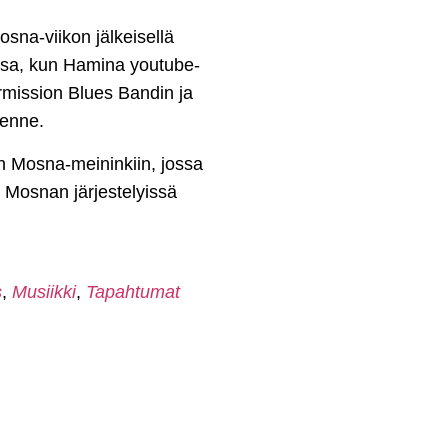
sna-viikon jälkeisellä
ssa, kun Hamina youtube-
rmission Blues Bandin ja
lenne.
n Mosna-meininkiin, jossa
ee Mosnan järjestelyissä
s
,
Musiikki
,
Tapahtumat