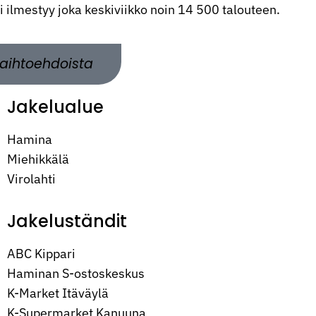
ti ilmestyy joka keskiviikko noin 14 500 talouteen.
aihtoehdoista
Jakelualue
Hamina
Miehikkälä
Virolahti
Jakeluständit
ABC Kippari
Haminan S-ostoskeskus
K-Market Itäväylä
K-Supermarket Kanuuna