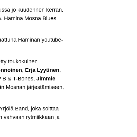
ussa jo kuudennen kerran,
eina. Hamina Mosna Blues
iimattuna Haminan youtube-
tty toukokuinen
vennoinen
,
Erja Lyytinen
,
y B & T-Bones,
Jimmie
ään Mosnan järjestämiseen,
Yrjölä Band, joka soittaa
en vahvaan rytmiikkaan ja