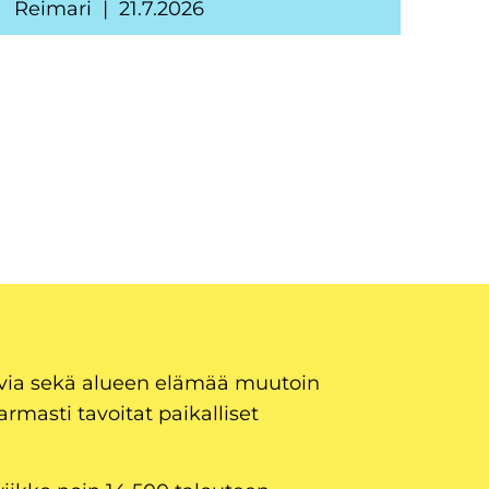
Reimari
21.7.2026
uvia sekä alueen elämää muutoin
armasti tavoitat paikalliset