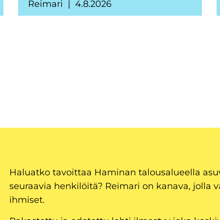
Reimari
4.8.2026
Haluatko tavoittaa Haminan talousalueella as
seuraavia henkilöitä? Reimari on kanava, jolla v
ihmiset.