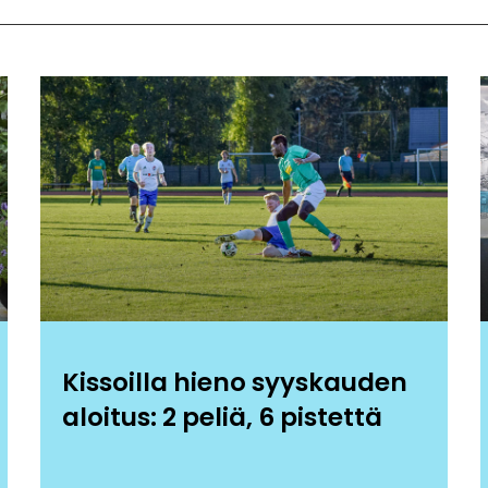
Kissoilla hieno syyskauden
aloitus: 2 peliä, 6 pistettä