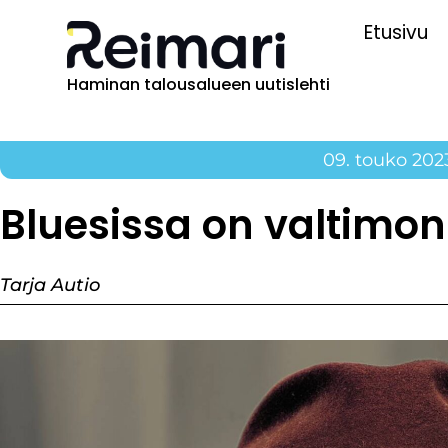
Etusivu
Haminan talousalueen uutislehti
09. touko 202
Bluesissa on valtimon
Tarja Autio