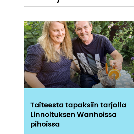
Taiteesta tapaksiin tarjolla
Linnoituksen Wanhoissa
pihoissa