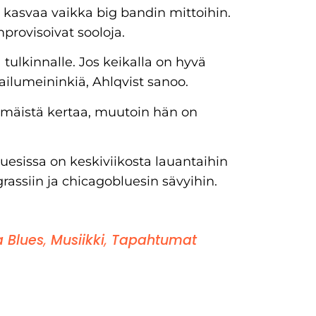
oi kasvaa vaikka big bandin mittoihin.
mprovisoivat sooloja.
 tulkinnalle. Jos keikalla on hyvä
ailumeininkiä, Ahlqvist sanoo.
mmäistä kertaa, muutoin hän on
esissa on keskiviikosta lauantaihin
assiin ja chicagobluesin sävyihin.
 Blues
,
Musiikki
,
Tapahtumat