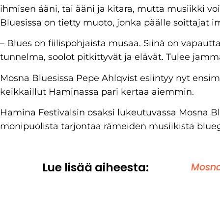
ihmisen ääni, tai ääni ja kitara, mutta musiikki v
Bluesissa on tietty muoto, jonka päälle soittajat i
– Blues on fiilispohjaista musaa. Siinä on vapautta
tunnelma, soolot pitkittyvät ja elävät. Tulee jamm
Mosna Bluesissa Pepe Ahlqvist esiintyy nyt ensi
keikkaillut Haminassa pari kertaa aiemmin.
Hamina Festivalsin osaksi lukeutuvassa Mosna Blu
monipuolista tarjontaa rämeiden musiikista bluegr
Lue lisää aiheesta:
Mosna