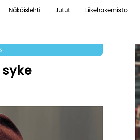
Näköislehti
Jutut
Liikehakemisto
3
 syke