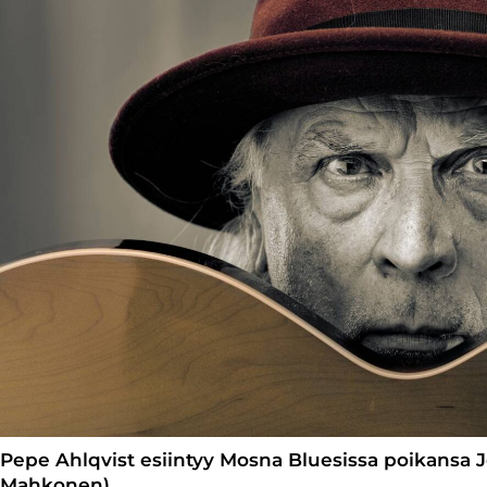
Pepe Ahlqvist esiintyy Mosna Bluesissa poikansa Jo
Mahkonen)