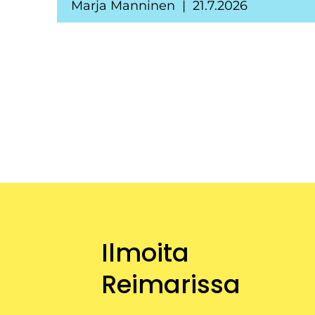
Marja Manninen
21.7.2026
Ilmoita
Reimarissa