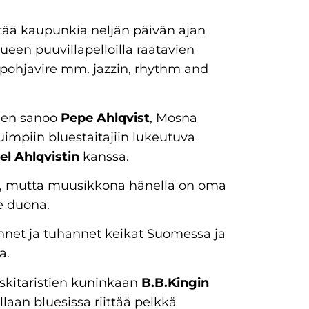
ttää kaupunkia neljän päivän ajan
lueen puuvillapelloilla raatavien
ke, pohjavire mm. jazzin, rhythm and
uden sanoo
Pepe Ahlqvist
, Mosna
uimpiin bluestaitajiin lukeutuva
el Ahlqvistin
kanssa.
oa, mutta muusikkona hänellä on oma
e duona.
annet ja tuhannet keikat Suomessa ja
oa.
eskitaristien kuninkaan
B.B.Kingin
aan bluesissa riittää pelkkä