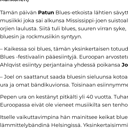
Tämän päivän
Patun
Blues-etkoista lähtien sävy
musiikki joka sai alkunsa Mississippi-joen suistoa
orjien laulusta. Siitä tuli blues, suuren virran sy
bluesin ja rockmusiikin syntyyn.
– Kaikessa soi blues, tämän yksinkertaisen totu
Blues -festivaalin pääesiintyjä. Euroopan arvostet
Ahlqvist esiintyy perjantaina yhdessä poikansa
Jo
– Joel on saattanut saada bluesin sieluunsa kot
ura ja omat bändikuvionsa. Toisinaan esiinnymm
Pepen ura on kestänyt pitkälti yli 40 vuotta. Tuh
Euroopassa eivät ole vieneet musiikilta sen tenh
Itselle vaikuttavimpina hän mainitsee keikat blu
lämmittelybändinä Helsingissä. Yksinkertaisimmill