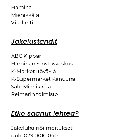
Hamina
Miehikkälä
Virolahti
Jakeluständit
ABC Kippari
Haminan S-ostoskeskus
K-Market Itäväylä
K-Supermarket Kanuuna
Sale Miehikkälä
Reimarin toimisto
Etkö saanut lehteä?
Jakeluhäiriöilmoitukset:
puh. 029 0010 040