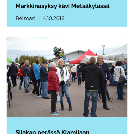
Markkinasyksy kävi Metsäkylässä
Reimari
4.10.2016
Silakan perässä Klamilaan