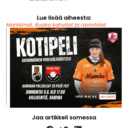
Lue lisää aiheesta:
Markkinat
,
Ruoka kahvilat ja ravintolat
Jaa artikkeli somessa