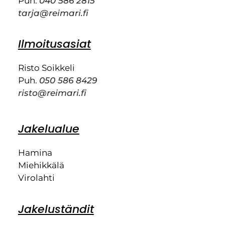
Puh.
040 586 2815
tarja@reimari.fi
Ilmoitusasiat
Risto Soikkeli
Puh.
050 586 8429
risto@reimari.fi
Jakelualue
Hamina
Miehikkälä
Virolahti
Jakeluständit