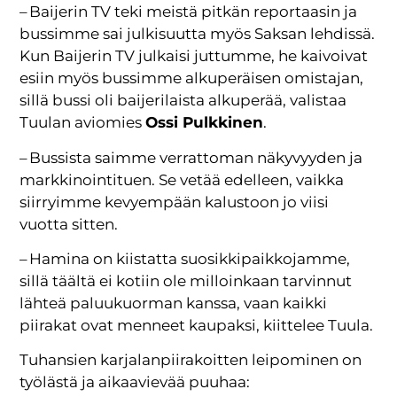
– Baijerin TV teki meistä pitkän reportaasin ja
bussimme sai julkisuutta myös Saksan lehdissä.
Kun Baijerin TV julkaisi juttumme, he kaivoivat
esiin myös bussimme alkuperäisen omistajan,
sillä bussi oli baijerilaista alkuperää, valistaa
Tuulan aviomies
Ossi Pulkkinen
.
– Bussista saimme verrattoman näkyvyyden ja
markkinointituen. Se vetää edelleen, vaikka
siirryimme kevyempään kalustoon jo viisi
vuotta sitten.
– Hamina on kiistatta suosikkipaikkojamme,
sillä täältä ei kotiin ole milloinkaan tarvinnut
lähteä paluukuorman kanssa, vaan kaikki
piirakat ovat menneet kaupaksi, kiittelee Tuula.
Tuhansien karjalanpiirakoitten leipominen on
työlästä ja aikaavievää puuhaa: