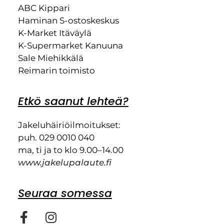
ABC Kippari
Haminan S-ostoskeskus
K-Market Itäväylä
K-Supermarket Kanuuna
Sale Miehikkälä
Reimarin toimisto
Etkö saanut lehteä?
Jakeluhäiriöilmoitukset:
puh. 029 0010 040
ma, ti ja to klo 9.00–14.00
www.jakelupalaute.fi
Seuraa somessa