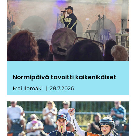
Normipäivä tavoitti kaikenikäiset
Mai Ilomäki
28.7.2026