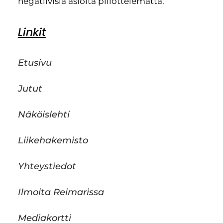
negatiivisia asioita piilottelematta.
Linkit
Etusivu
Jutut
Näköislehti
Liikehakemisto
Yhteystiedot
Ilmoita Reimarissa
Mediakortti