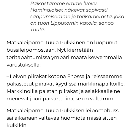
Paikastamme emme luovu.
Haminalaiset näkevät sopivasti
saapumisemme jo torikamerasta, joka
on tuon Lipputornin katolla, sanoo
Tuula.
Matkaleipomo Tuula Pulkkinen on luopunut
bussileipomostaan. Nyt kierretään
toritapahtumissa ympäri maata kevyemmällä
varustuksella:
– Leivon piirakat kotona Enossa ja reissaamme
pakastetut piirakat kyydissä markkinapaikoille.
Markkinoilla paistan piirakat ja asiakkaalle ne
menevät juuri paistettuina, se on valttimme.
Matkaleipomo Tuula Pulkkisen leipomobussi
sai aikanaan valtavaa huomiota missä sitten
kulkikin.