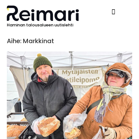
Haminan talousalueen uutislehti
Ilmoita Reimarissa
Aihe: Markkinat