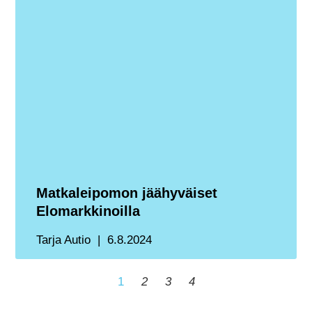
Matkaleipomon jäähyväiset
Elomarkkinoilla
Tarja Autio
6.8.2024
1
2
3
4