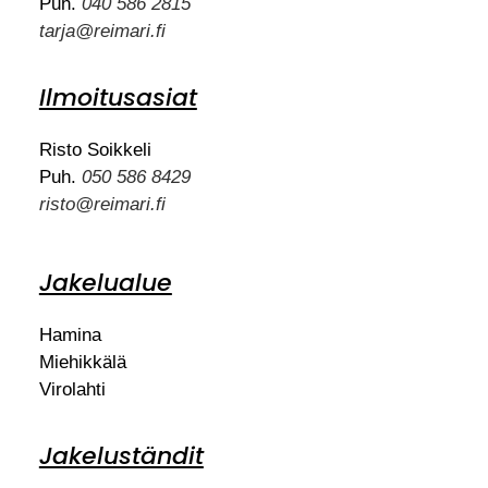
Puh.
040 586 2815
tarja@reimari.fi
Ilmoitusasiat
Risto Soikkeli
Puh.
050 586 8429
risto@reimari.fi
Jakelualue
Hamina
Miehikkälä
Virolahti
Jakeluständit