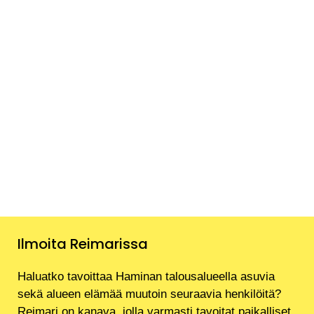
Ilmoita Reimarissa
Haluatko tavoittaa Haminan talousalueella asuvia
sekä alueen elämää muutoin seuraavia henkilöitä?
Reimari on kanava, jolla varmasti tavoitat paikalliset