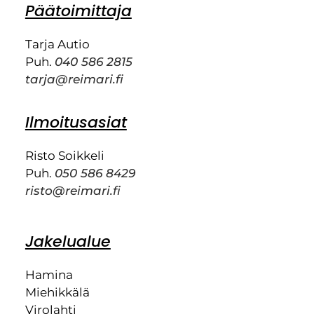
Päätoimittaja
Tarja Autio
Puh.
040 586 2815
tarja@reimari.fi
Ilmoitusasiat
Risto Soikkeli
Puh.
050 586 8429
risto@reimari.fi
Jakelualue
Hamina
Miehikkälä
Virolahti