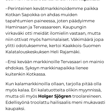
–Perinteinen kevätmarkkinoidemme paikka
Kotkan Sapokka on ahdas muiden
tapahtumien paineessa, joten päädyimme
Haminaan ja Tervasaareen. Kaupungin
virkaväki otti meidät ilomielin vastaan, mutta
niin ottivat myös haminalaiset. Väkimäärä jopa
ylitti odotuksemme, kertoi Kaakkois-Suomen
Kalatalouskeskuksen Heli Rajamäki.
–Ensi kevään markkinoille Tervasaari on mainio
ehdokas. Syksyn markkinapaikka lienee
kuitenkin Kotkassa.
Kun kalamarkkinoilla ollaan, tarjolla pitää olla
myös kalaa. Eri kalatuotteita olikin myynnissä,
mutta oli myös
Holger Sjögren
troolareineen.
Edellisyönä troolattu hailisaalis meni mukavasti
kaupaksi.