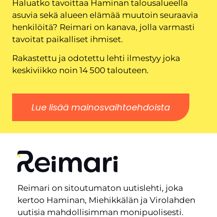
Haluatko tavoittaa Haminan talousalueella
asuvia sekä alueen elämää muutoin seuraavia
henkilöitä? Reimari on kanava, jolla varmasti
tavoitat paikalliset ihmiset.
Rakastettu ja odotettu lehti ilmestyy joka
keskiviikko noin 14 500 talouteen.
Lue lisää mainosvaihtoehdoista
Reimari on sitoutumaton uutislehti, joka
kertoo Haminan, Miehikkälän ja Virolahden
uutisia mahdollisimman monipuolisesti.