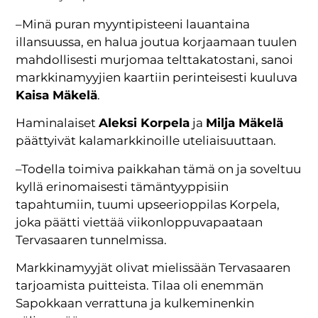
–Minä puran myyntipisteeni lauantaina
illansuussa, en halua joutua korjaamaan tuulen
mahdollisesti murjomaa telttakatostani, sanoi
markkinamyyjien kaartiin perinteisesti kuuluva
Kaisa Mäkelä
.
Haminalaiset
Aleksi Korpela
ja
Milja Mäkelä
päättyivät kalamarkkinoille uteliaisuuttaan.
–Todella toimiva paikkahan tämä on ja soveltuu
kyllä erinomaisesti tämäntyyppisiin
tapahtumiin, tuumi upseerioppilas Korpela,
joka päätti viettää viikonloppuvapaataan
Tervasaaren tunnelmissa.
Markkinamyyjät olivat mielissään Tervasaaren
tarjoamista puitteista. Tilaa oli enemmän
Sapokkaan verrattuna ja kulkeminenkin