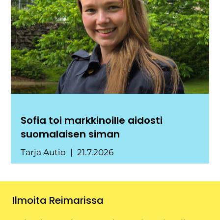
Sofia toi markkinoille aidosti
suomalaisen siman
Tarja Autio
21.7.2026
Ilmoita Reimarissa