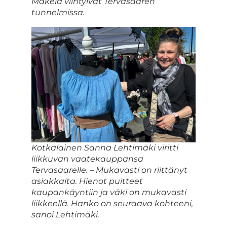
Mäkelä viihtyivät Tervasaaren
tunnelmissa.
Kotkalainen Sanna Lehtimäki viritti
liikkuvan vaatekauppansa
Tervasaarelle. – Mukavasti on riittänyt
asiakkaita. Hienot puitteet
kaupankäyntiin ja väki on mukavasti
liikkeellä. Hanko on seuraava kohteeni,
sanoi Lehtimäki.