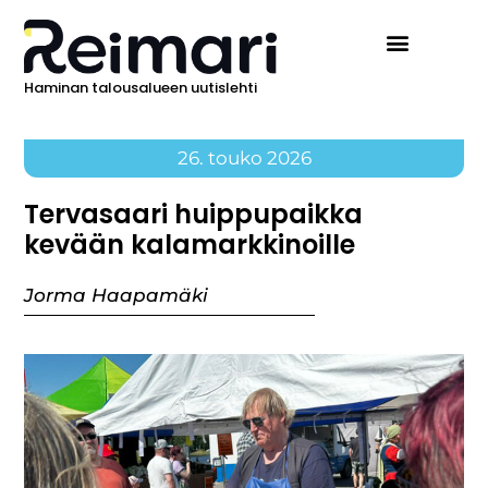
Haminan talousalueen uutislehti
26. touko 2026
Tervasaari huippupaikka
kevään kalamarkkinoille
Jorma Haapamäki