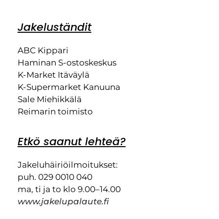
Jakeluständit
ABC Kippari
Haminan S-ostoskeskus
K-Market Itäväylä
K-Supermarket Kanuuna
Sale Miehikkälä
Reimarin toimisto
Etkö saanut lehteä?
Jakeluhäiriöilmoitukset:
puh. 029 0010 040
ma, ti ja to klo 9.00–14.00
www.jakelupalaute.fi