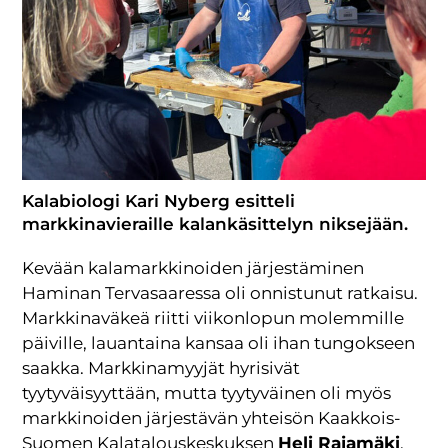
Kalabiologi Kari Nyberg esitteli
markkinavieraille kalankäsittelyn niksejään.
Kevään kalamarkkinoiden järjestäminen
Haminan Tervasaaressa oli onnistunut ratkaisu.
Markkinaväkeä riitti viikonlopun molemmille
päiville, lauantaina kansaa oli ihan tungokseen
saakka. Markkinamyyjät hyrisivät
tyytyväisyyttään, mutta tyytyväinen oli myös
markkinoiden järjestävän yhteisön Kaakkois-
Suomen Kalatalouskeskuksen
Heli Rajamäki
.