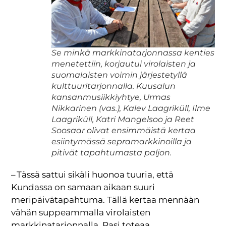
Se minkä markkinatarjonnassa kenties
menetettiin, korjautui virolaisten ja
suomalaisten voimin järjestetyllä
kulttuuritarjonnalla. Kuusalun
kansanmusiikkiyhtye, Urmas
Nikkarinen (vas.), Kalev Laagriküll, Ilme
Laagriküll, Katri Mangelsoo ja Reet
Soosaar olivat ensimmäistä kertaa
esiintymässä sepramarkkinoilla ja
pitivät tapahtumasta paljon.
– Tässä sattui sikäli huonoa tuuria, että
Kundassa on samaan aikaan suuri
meripäivätapahtuma. Tällä kertaa mennään
vähän suppeammalla virolaisten
markkinatarjonnalla, Rasi toteaa.