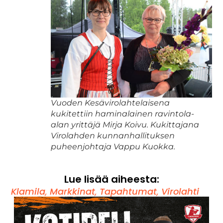
Vuoden Kesävirolahtelaisena
kukitettiin haminalainen ravintola-
alan yrittäjä Mirja Koivu. Kukittajana
Virolahden kunnanhallituksen
puheenjohtaja Vappu Kuokka.
Lue lisää aiheesta:
Klamila
,
Markkinat
,
Tapahtumat
,
Virolahti