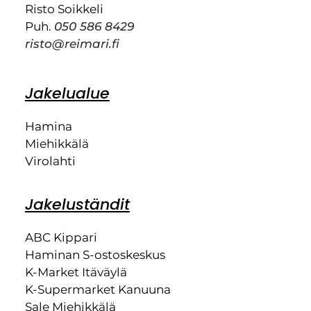
Risto Soikkeli
Puh.
050 586 8429
risto@reimari.fi
Jakelualue
Hamina
Miehikkälä
Virolahti
Jakeluständit
ABC Kippari
Haminan S-ostoskeskus
K-Market Itäväylä
K-Supermarket Kanuuna
Sale Miehikkälä