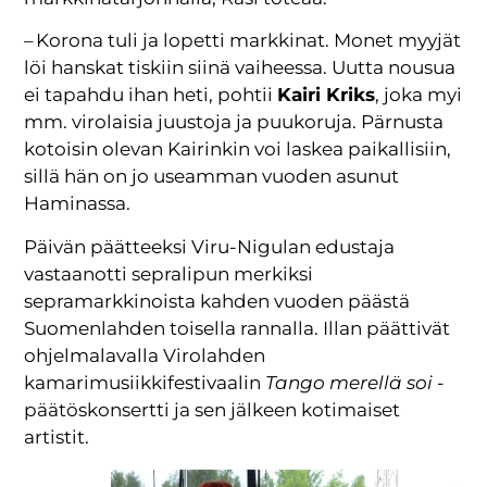
– Korona tuli ja lopetti markkinat. Monet myyjät
löi hanskat tiskiin siinä vaiheessa. Uutta nousua
ei tapahdu ihan heti, pohtii
Kairi Kriks
, joka myi
mm. virolaisia juustoja ja puukoruja. Pärnusta
kotoisin olevan Kairinkin voi laskea paikallisiin,
sillä hän on jo useamman vuoden asunut
Haminassa.
Päivän päätteeksi Viru-Nigulan edustaja
vastaanotti sepralipun merkiksi
sepramarkkinoista kahden vuoden päästä
Suomenlahden toisella rannalla. Illan päättivät
ohjelmalavalla Virolahden
kamarimusiikkifestivaalin
Tango merellä soi
-
päätöskonsertti ja sen jälkeen kotimaiset
artistit.