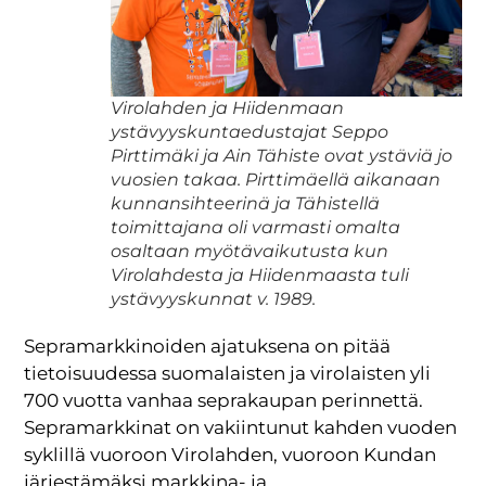
Virolahden ja Hiidenmaan
ystävyyskuntaedustajat Seppo
Pirttimäki ja Ain Tähiste ovat ystäviä jo
vuosien takaa. Pirttimäellä aikanaan
kunnansihteerinä ja Tähistellä
toimittajana oli varmasti omalta
osaltaan myötävaikutusta kun
Virolahdesta ja Hiidenmaasta tuli
ystävyyskunnat v. 1989.
Sepramarkkinoiden ajatuksena on pitää
tietoisuudessa suomalaisten ja virolaisten yli
700 vuotta vanhaa seprakaupan perinnettä.
Sepramarkkinat on vakiintunut kahden vuoden
syklillä vuoroon Virolahden, vuoroon Kundan
järjestämäksi markkina- ja