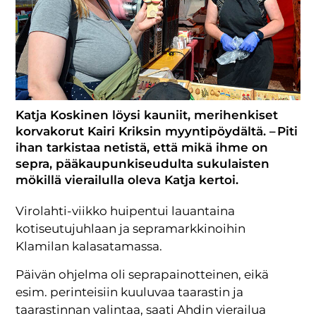
Katja Koskinen löysi kauniit, merihenkiset
korvakorut Kairi Kriksin myyntipöydältä. – Piti
ihan tarkistaa netistä, että mikä ihme on
sepra, pääkaupunkiseudulta sukulaisten
mökillä vierailulla oleva Katja kertoi.
Virolahti-viikko huipentui lauantaina
kotiseutujuhlaan ja sepramarkkinoihin
Klamilan kalasatamassa.
Päivän ohjelma oli seprapainotteinen, eikä
esim. perinteisiin kuuluvaa taarastin ja
taarastinnan valintaa, saati Ahdin vierailua