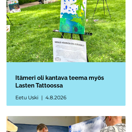
Itämeri oli kantava teema myös
Lasten Tattoossa
Eetu Uski
4.8.2026