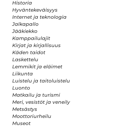
Historia
Hyväntekeväisyys
Internet ja teknologia
Jalkapallo
Jääkiekko
Kamppailulajit
Kirjat ja kirjallisuus
Käden taidot
Laskettelu
Lemmikit ja eläimet
Liikunta
Luistelu ja taitoluistelu
Luonto
Matkailu ja turismi
Meri, vesistöt ja veneily
Metsästys
Moottoriurheilu
Museot