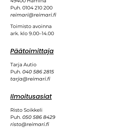
49400 Hamina
Puh. 0104 210 200
reimari@reimari.fi
Toimisto avoinna
ark. klo 9.00–14.00
Päätoimittaja
Tarja Autio
Puh.
040 586 2815
tarja@reimari.fi
Ilmoitusasiat
Risto Soikkeli
Puh.
050 586 8429
risto@reimari.fi