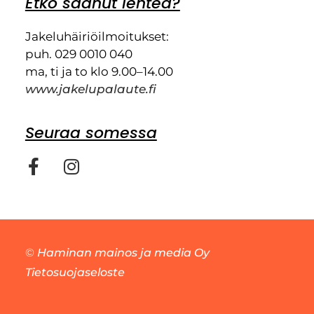
Etkö saanut lehteä?
Jakeluhäiriöilmoitukset:
puh. 029 0010 040
ma, ti ja to klo 9.00–14.00
www.jakelupalaute.fi
Seuraa somessa
©
Haminan mainos ja media Oy
Tietosuojaseloste