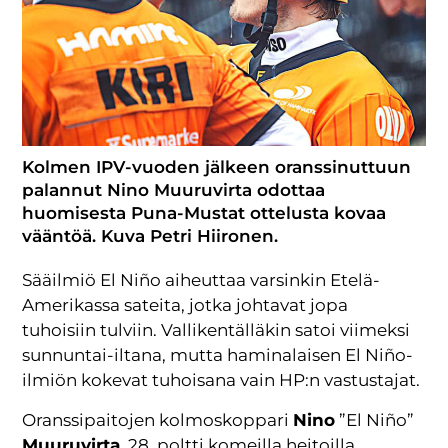
Kolmen IPV-vuoden jälkeen oranssinuttuun
palannut Nino Muuruvirta odottaa
huomisesta Puna-Mustat ottelusta kovaa
vääntöä. Kuva Petri Hiironen.
Sääilmiö El Niño aiheuttaa varsinkin Etelä-
Amerikassa sateita, jotka johtavat jopa
tuhoisiin tulviin. Vallikentälläkin satoi viimeksi
sunnuntai-iltana, mutta haminalaisen El Niño-
ilmiön kokevat tuhoisana vain HP:n vastustajat.
Oranssipaitojen kolmoskoppari
Nino
”El Niño”
Muuruvirta
, 28, poltti komeilla heitoilla