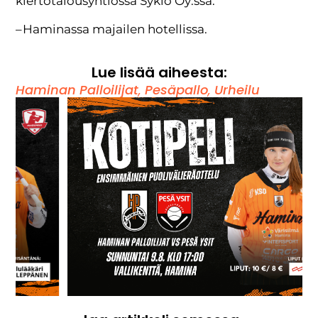
kiertotalousyhtiössä Syklo Oy:ssä.
– Haminassa majailen hotellissa.
Lue lisää aiheesta:
Haminan Palloilijat
,
Pesäpallo
,
Urheilu