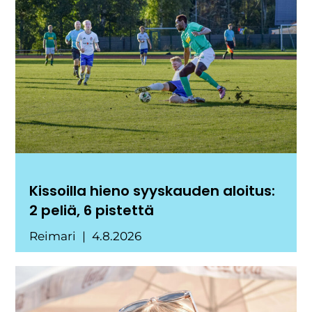
Kissoilla hieno syyskauden aloitus:
2 peliä, 6 pistettä
Reimari
4.8.2026