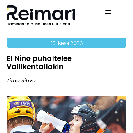
Haminan talousalueen uutislehti
15. kesä 2026
El Niño puhaltelee
Vallikentälläkin
Timo Sihvo