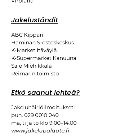
Virolahti
Jakeluständit
ABC Kippari
Haminan S-ostoskeskus
K-Market Itäväylä
K-Supermarket Kanuuna
Sale Miehikkälä
Reimarin toimisto
Etkö saanut lehteä?
Jakeluhäiriöilmoitukset:
puh. 029 0010 040
ma, ti ja to klo 9.00–14.00
www.jakelupalaute.fi