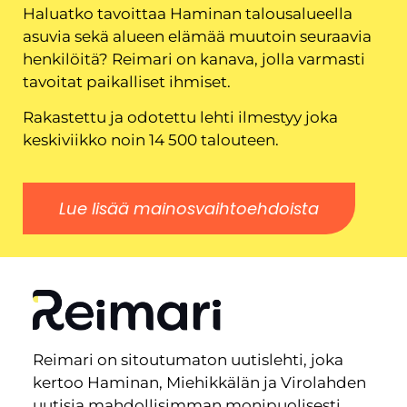
Haluatko tavoittaa Haminan talousalueella
asuvia sekä alueen elämää muutoin seuraavia
henkilöitä? Reimari on kanava, jolla varmasti
tavoitat paikalliset ihmiset.
Rakastettu ja odotettu lehti ilmestyy joka
keskiviikko noin 14 500 talouteen.
Lue lisää mainosvaihtoehdoista
Reimari on sitoutumaton uutislehti, joka
kertoo Haminan, Miehikkälän ja Virolahden
uutisia mahdollisimman monipuolisesti.