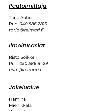
Päätoimittaja
Tarja Autio
Puh.
040 586 2815
tarja@reimari.fi
Ilmoitusasiat
Risto Soikkeli
Puh.
050 586 8429
risto@reimari.fi
Jakelualue
Hamina
Miehikkälä