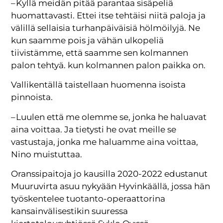
– Kyllä meidän pitää parantaa sisäpeliä
huomattavasti. Ettei itse tehtäisi niitä paloja ja
välillä sellaisia turhanpäiväisiä hölmöilyjä. Ne
kun saamme pois ja vähän ulkopeliä
tiivistämme, että saamme sen kolmannen
palon tehtyä. kun kolmannen palon paikka on.
Vallikentällä taistellaan huomenna isoista
pinnoista.
– Luulen että me olemme se, jonka he haluavat
aina voittaa. Ja tietysti he ovat meille se
vastustaja, jonka me haluamme aina voittaa,
Nino muistuttaa.
Oranssipaitoja jo kausilla 2020-2022 edustanut
Muuruvirta asuu nykyään Hyvinkäällä, jossa hän
työskentelee tuotanto-operaattorina
kansainvälisestikin suuressa