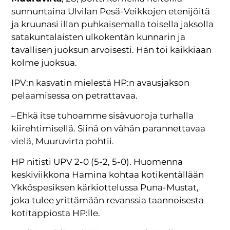
sunnuntaina Ulvilan Pesä-Veikkojen etenijöitä
ja kruunasi illan puhkaisemalla toisella jaksolla
satakuntalaisten ulkokentän kunnarin ja
tavallisen juoksun arvoisesti. Hän toi kaikkiaan
kolme juoksua.
IPV:n kasvatin mielestä HP:n avausjakson
pelaamisessa on petrattavaa.
– Ehkä itse tuhoamme sisävuoroja turhalla
kiirehtimisellä. Siinä on vähän parannettavaa
vielä, Muuruvirta pohtii.
HP nitisti UPV 2-0 (5-2, 5-0). Huomenna
keskiviikkona Hamina kohtaa kotikentällään
Ykköspesiksen kärkiottelussa Puna-Mustat,
joka tulee yrittämään revanssia taannoisesta
kotitappiosta HP:lle.