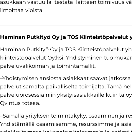
asukkaan vastuulla testata laitteen toimivuus v
ilmoittaa vioista.
Haminan Putkityö Oy ja TOS Kiinteistöpalvelut 
Haminan Putkityö Oy ja TOS Kiinteistöpalvelut y
kiinteistöpalvelut Oy:ksi. Yhdistyminen tuo muk
palveluvalikoiman ja toimintamallit.
–Yhdistymisen ansiosta asiakkaat saavat jatkossa 
palvelut samalta paikalliselta toimijalta. Tämä he
palveluprosessia niin yksityisasiakkaille kuin taloy
Qvintus toteaa.
–Samalla yrityksen toimintakyky, osaaminen ja res
Yhdistämällä osaamisemme, resurssimme ja as