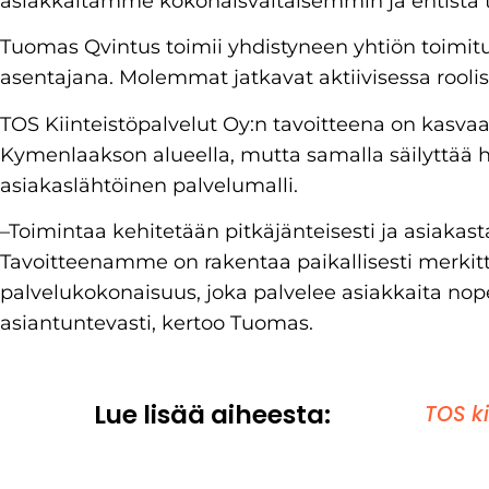
asiakkaitamme kokonaisvaltaisemmin ja entist
Tuomas Qvintus toimii yhdistyneen yhtiön toimit
asentajana. Molemmat jatkavat aktiivisessa roolis
TOS Kiinteistöpalvelut Oy:n tavoitteena on kasvaa
Kymenlaakson alueella, mutta samalla säilyttää he
asiakaslähtöinen palvelumalli.
–Toimintaa kehitetään pitkäjänteisesti ja asiakas
Tavoitteenamme on rakentaa paikallisesti merkittä
palvelukokonaisuus, joka palvelee asiakkaita nope
asiantuntevasti, kertoo Tuomas.
Lue lisää aiheesta:
TOS ki