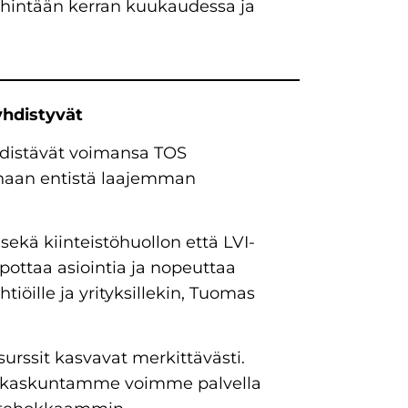
ähintään kerran kuukaudessa ja
yhdistyvät
hdistävät voimansa TOS
anaan entistä laajemman
sekä kiinteistöhuollon että LVI-
lpottaa asiointia ja nopeuttaa
htiöille ja yrityksillekin, Tuomas
urssit kasvavat merkittävästi.
iakaskuntamme voimme palvella