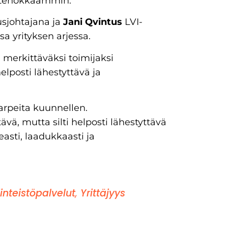
ä tehokkaammin.
usjohtajana ja
Jani Qvintus
LVI-
sa yrityksen arjessa.
 merkittäväksi toimijaksi
lposti lähestyttävä ja
tarpeita kuunnellen.
vä, mutta silti helposti lähestyttävä
asti, laadukkaasti ja
inteistöpalvelut
,
Yrittäjyys