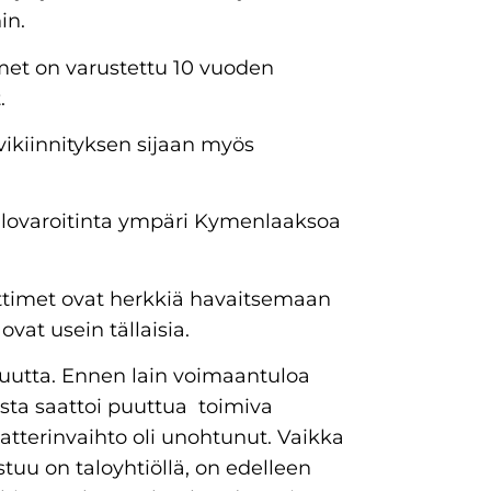
in.
met on varustettu 10 vuoden
t.
ikiinnityksen sijaan myös
palovaroitinta ympäri Kymenlaaksoa
ttimet ovat herkkiä havaitsemaan
ovat usein tällaisia.
suutta. Ennen lain voimaantuloa
oista saattoi puuttua toimiva
a patterinvaihto oli unohtunut. Vaikka
uu on taloyhtiöllä, on edelleen