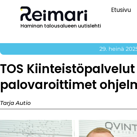
Etusivu
Haminan talousalueen uutislehti
29. heinä 202
TOS Kiinteistöpalvelut 
palovaroittimet ohje
Tarja Autio