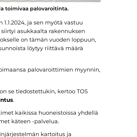
a toimivaa palovaroitinta.
 1.1.2024, ja sen myötä vastuu
siirtyi asukkaalta rakennuksen
uutokselle on tämän vuoden loppuun,
sunnoista löytyy riittävä määrä
ikoimaansa palovaroittimien myynnin,
 on se tiedostettukin, kertoo TOS
ntus
.
timet kaikissa huoneistoissa yhdellä
imet käteen -palvelua.
njärjestelmän kartoitus ja