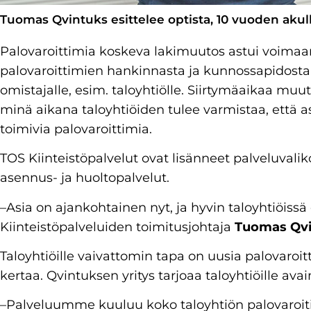
Tuomas Qvintuks esittelee optista, 10 vuoden akull
Palovaroittimia koskeva lakimuutos astui voimaan
palovaroittimien hankinnasta ja kunnossapidosta 
omistajalle, esim. taloyhtiölle. Siirtymäaikaa m
minä aikana taloyhtiöiden tulee varmistaa, että a
toimivia palovaroittimia.
TOS Kiinteistöpalvelut ovat lisänneet palveluval
asennus- ja huoltopalvelut.
–Asia on ajankohtainen nyt, ja hyvin taloyhtiöissä
Kiinteistöpalveluiden toimitusjohtaja
Tuomas Qvi
Taloyhtiöille vaivattomin tapa on uusia palovaroit
kertaa. Qvintuksen yritys tarjoaa taloyhtiöille ava
–Palveluumme kuuluu koko taloyhtiön palovaroiti