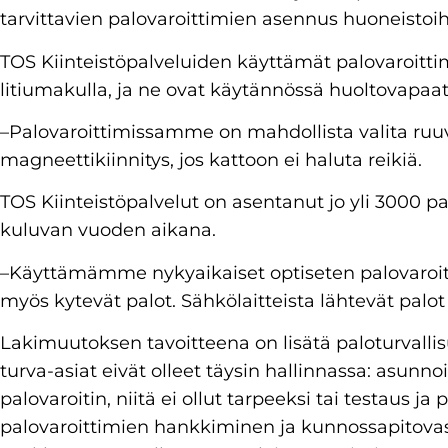
tarvittavien palovaroittimien asennus huoneistoih
TOS Kiinteistöpalveluiden käyttämät palovaroitti
litiumakulla, ja ne ovat käytännössä huoltovapaa
–Palovaroittimissamme on mahdollista valita ruuv
magneettikiinnitys, jos kattoon ei haluta reikiä.
TOS Kiinteistöpalvelut on asentanut jo yli 3000 
kuluvan vuoden aikana.
–Käyttämämme nykyaikaiset optiseten palovaroi
myös kytevät palot. Sähkölaitteista lähtevät palot 
Lakimuutoksen tavoitteena on lisätä paloturvalli
turva-asiat eivät olleet täysin hallinnassa: asunn
palovaroitin, niitä ei ollut tarpeeksi tai testaus j
palovaroittimien hankkiminen ja kunnossapitovast