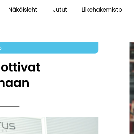
Näköislehti
Jutut
Liikehakemisto
5
ottivat
lmaan