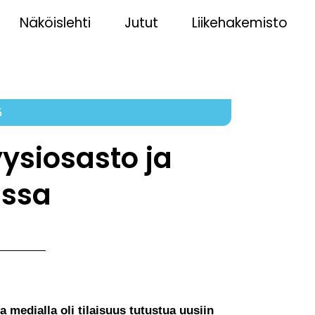
Näköislehti
Jutut
Liikehakemisto
5
ysiosasto ja
issa
 medialla oli tilaisuus tutustua uusiin