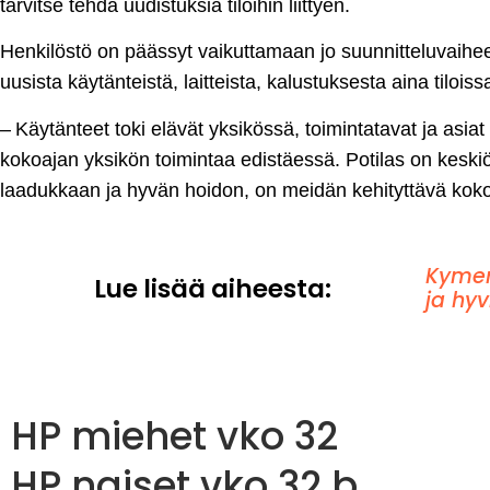
tarvitse tehdä uudistuksia tiloihin liittyen.
Henkilöstö on päässyt vaikuttamaan jo suunnitteluvaih
uusista käytänteistä, laitteista, kalustuksesta aina tilois
– Käytänteet toki elävät yksikössä, toimintatavat ja asi
kokoajan yksikön toimintaa edistäessä. Potilas on kes
laadukkaan ja hyvän hoidon, on meidän kehityttävä kokoa
Kymen
Lue lisää aiheesta:
ja hyv
HP miehet vko 32
HP naiset vko 32 b