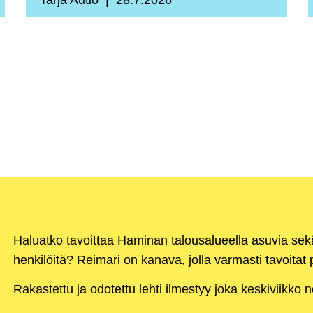
Tarja Autio
28.7.2026
Haluatko tavoittaa Haminan talousalueella asuvia se
henkilöitä? Reimari on kanava, jolla varmasti tavoitat p
Rakastettu ja odotettu lehti ilmestyy joka keskiviikko 