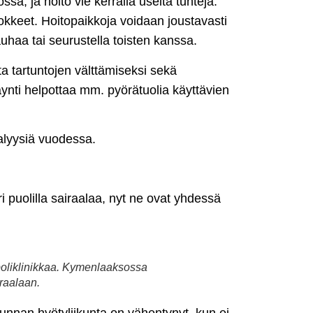
a, ja hoito vie kerralla useita tunteja.
ulokkeet. Hoitopaikkoja voidaan joustavasti
auhaa tai seurustella toisten kanssa.
ta tartuntojen välttämiseksi sekä
ynti helpottaa mm. pyörätuolia käyttävien
lyysiä vuodessa.
eri puolilla sairaalaa, nyt ne ovat yhdessä
äpoliklinikkaa. Kymenlaaksossa
raalaan.
kunnan hyötyliikunta on vähentynyt, kun ei