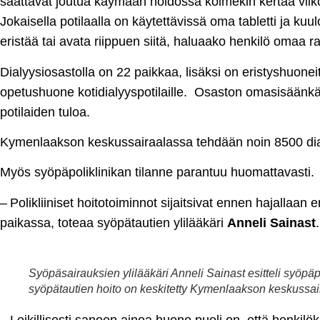
saattavat joutua käymään hoidossa kolmekin kertaa viikoss
Jokaisella potilaalla on käytettävissä oma tabletti ja ku
eristää tai avata riippuen siitä, haluaako henkilö omaa r
Dialyysiosastolla on 22 paikkaa, lisäksi on eristyshuonei
opetushuone kotidialyyspotilaille. Osaston omasisäänkä
potilaiden tuloa.
Kymenlaakson keskussairaalassa tehdään noin 8500 dia
Myös syöpäpoliklinikan tilanne parantuu huomattavasti.
– Polikliiniset hoitotoiminnot sijaitsivat ennen hajallaan 
paikassa, toteaa syöpätautien ylilääkäri
Anneli Sainast
.
Syöpäsairauksien ylilääkäri Anneli Sainast esitteli syöp
syöpätautien hoito on keskitetty Kymenlaakson keskussai
– Leikillisesti sanoen ainoa huono puoli on, että henkilö