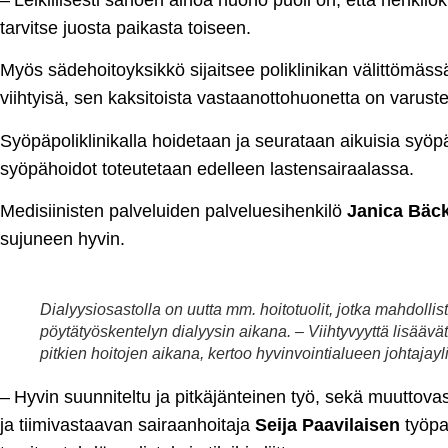
tarvitse juosta paikasta toiseen.
Myös sädehoitoyksikkö sijaitsee poliklinikan välittömäss
viihtyisä, sen kaksitoista vastaanottohuonetta on varustettu
Syöpäpoliklinikalla hoidetaan ja seurataan aikuisia syöp
syöpähoidot toteutetaan edelleen lastensairaalassa.
Medisiinisten palveluiden palveluesihenkilö
Janica Bäc
sujuneen hyvin.
Dialyysiosastolla on uutta mm. hoitotuolit, jotka mahdollis
pöytätyöskentelyn dialyysin aikana. – Viihtyvyyttä lisäävä
pitkien hoitojen aikana, kertoo hyvinvointialueen johtajay
– Hyvin suunniteltu ja pitkäjänteinen työ, sekä muuttov
ja tiimivastaavan sairaanhoitaja
Seija Paavilaisen
työpan