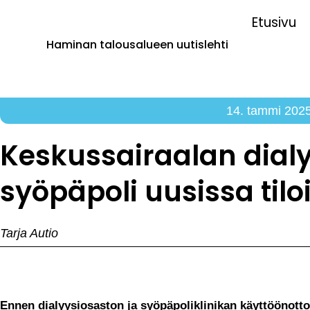
Etusivu
Haminan talousalueen uutislehti
14. tammi 202
Keskussairaalan dialy
syöpäpoli uusissa tilo
Tarja Autio
Ennen dialyysiosaston ja syöpäpoliklinikan käyttöönottoa