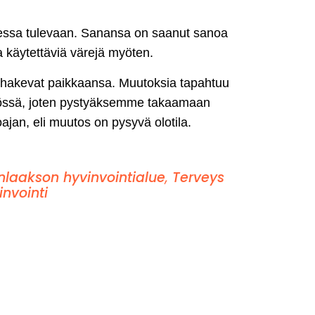
eessa tulevaan. Sanansa on saanut sanoa
sa käytettäviä värejä myöten.
at hakevat paikkaansa. Muutoksia tapahtuu
kiössä, joten pystyäksemme takaamaan
jan, eli muutos on pysyvä olotila.
laakson hyvinvointialue
,
Terveys
invointi