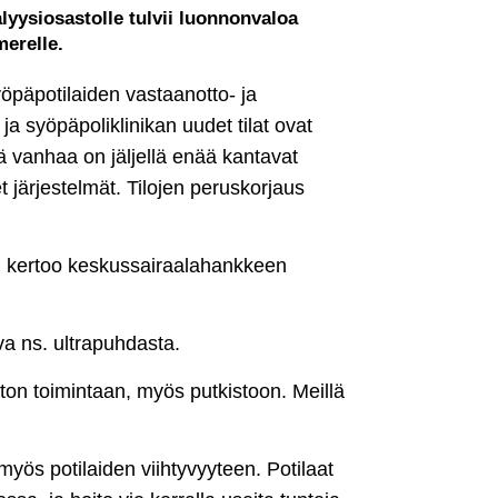
lyysiosastolle tulvii luonnonvaloa
merelle.
öpäpotilaiden vastaanotto- ja
 ja syöpäpoliklinikan uudet tilat ovat
 vanhaa on jäljellä enää kantavat
t järjestelmät. Tilojen peruskorjaus
sti, kertoo keskussairaalahankkeen
va ns. ultrapuhdasta.
ston toimintaan, myös putkistoon. Meillä
yös potilaiden viihtyvyyteen. Potilaat