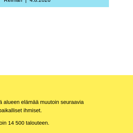
Reimari
4.8.2026
kä alueen elämää muutoin seuraavia
aikalliset ihmiset.
noin 14 500 talouteen.