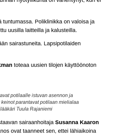
ä tuntumassa. Poliklinikka on valoisa ja
 uusilla laitteilla ja kalusteilla.
ään sairastuneita. Lapsipotilaiden
kman
toteaa uusien tilojen käyttöönoton
tavat potilaalle istuvan asennon ja
t keinot parantavat potilaan mielialaa
lilääkäri Tuula Rajaniemi
astaavan sairaanhoitaja
Susanna Kaaron
os ovat taanneet sen, ettei lähiaikoina