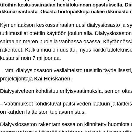
tiloihin keskussairaalan henkilökunnan opastuksella. Dia
ikkunarivistöstä. Osasta hoitopaikkoja näkee ikkunasta 
Kymenlaakson keskussairaalan uusi dialyysiosasto ja sy
tutkimustilat otettiin käyttöön joulun alla. Dialyysiosaston
sairaalan meren puolella vanhassa osassa. Käytännössä
rakenteet. Kaikki muu on uusittu, myös kaikki taloteknise
kustansi noin 7 miljoonaa.
– Mm. dialyysiosaston vesilaitteisto uusittiin täydellise
projektijohtaja
Kai Heiskanen
.
Dialyysiveteen kohdistuu erityisvaatimuksia, sen on olta
– Vaatimukset kohdistuvat paitsi veden laatuun ja laittei
on kahden laitteiston tuplavarmistus.
Dialyysiosaston rakentamisessa on kiinnitetty huomiota m