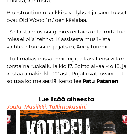
folkista, kantrista.
Bluestructionin kaikki sävellykset ja sanoitukset
ovat Old Wood´n Joen käsialaa.
–Sellaista musiikkigenreä ei taida olla, mitä tuo
mies ei olisi tehnyt. Klassisesta musiikista
vaihtoehtorokkiin ja jatsiin, Andy tuumii.
–Tullimakasiinissa meiningit alkavat ensi viikon
torstaina ruokailulla klo 17. Soitto alkaa klo 18, ja
kestää ainakin klo 22 asti. Pojat ovat luvanneet
soittaa kolme settiä, kertoilee
Patu Patanen
.
Lue lisää aiheesta:
Joulu
,
Musiikki
,
Tullimakasiini