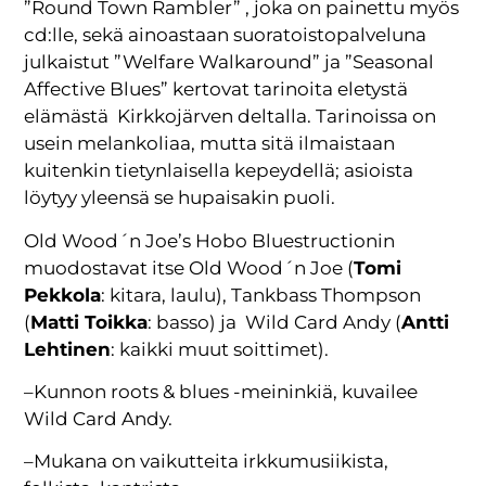
”Round Town Rambler” , joka on painettu myös
cd:lle, sekä ainoastaan suoratoistopalveluna
julkaistut ”Welfare Walkaround” ja ”Seasonal
Affective Blues” kertovat tarinoita eletystä
elämästä Kirkkojärven deltalla. Tarinoissa on
usein melankoliaa, mutta sitä ilmaistaan
kuitenkin tietynlaisella kepeydellä; asioista
löytyy yleensä se hupaisakin puoli.
Old Wood´n Joe’s Hobo Bluestructionin
muodostavat itse Old Wood´n Joe (
Tomi
Pekkola
: kitara, laulu), Tankbass Thompson
(
Matti Toikka
: basso) ja Wild Card Andy (
Antti
Lehtinen
: kaikki muut soittimet).
–Kunnon roots & blues -meininkiä, kuvailee
Wild Card Andy.
–Mukana on vaikutteita irkkumusiikista,