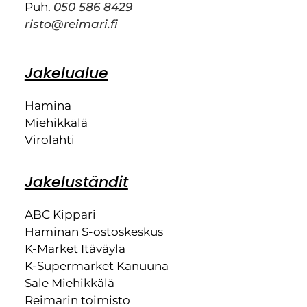
Puh.
050 586 8429
risto@reimari.fi
Jakelualue
Hamina
Miehikkälä
Virolahti
Jakeluständit
ABC Kippari
Haminan S-ostoskeskus
K-Market Itäväylä
K-Supermarket Kanuuna
Sale Miehikkälä
Reimarin toimisto