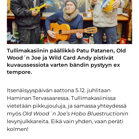
Tullimakasiinin päällikkö Patu Patanen, Old
Wood´n Joe ja Wild Card Andy pistivät
kuvaussessiota varten bändin pystyyn ex
tempore.
Itsenäisyyspäivän aattona 5.12. juhlitaan
Haminan Tervasaaressa. Tullimakasiinissa
vietetään pikkujouluja, ja samassa yhteydessä
myös
Old Wood´n Joe’s Hobo Bluestructionin
levynjulkkareita. Eikä vain yhden, vaan peräti
kolmen!