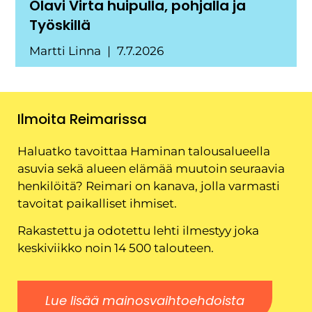
Olavi Virta huipulla, pohjalla ja
Työskillä
Martti Linna
7.7.2026
Ilmoita Reimarissa
Haluatko tavoittaa Haminan talousalueella
asuvia sekä alueen elämää muutoin seuraavia
henkilöitä? Reimari on kanava, jolla varmasti
tavoitat paikalliset ihmiset.
Rakastettu ja odotettu lehti ilmestyy joka
keskiviikko noin 14 500 talouteen.
Lue lisää mainosvaihtoehdoista