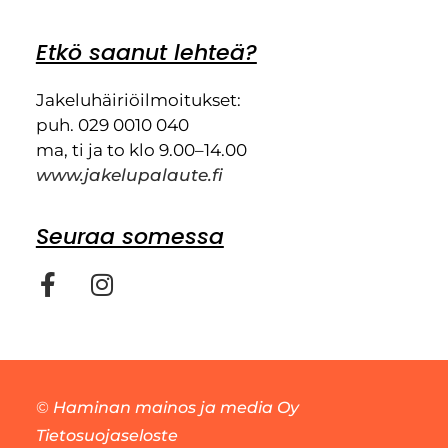
Etkö saanut lehteä?
Jakeluhäiriöilmoitukset:
puh. 029 0010 040
ma, ti ja to klo 9.00–14.00
www.jakelupalaute.fi
Seuraa somessa
©
Haminan mainos ja media Oy
Tietosuojaseloste