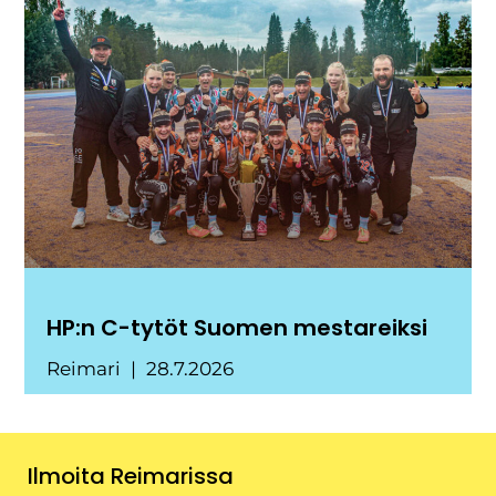
HP:n C-tytöt Suomen mestareiksi
Reimari
28.7.2026
Ilmoita Reimarissa