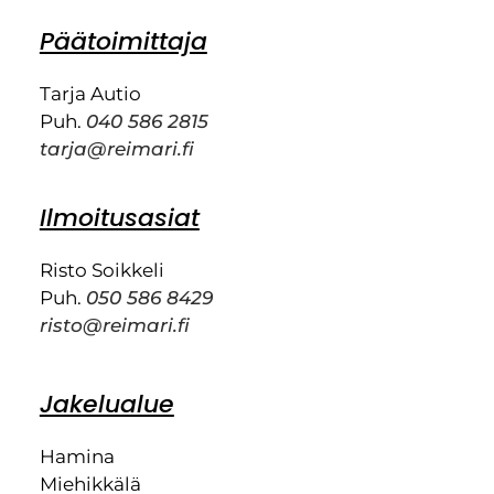
Päätoimittaja
Tarja Autio
Puh.
040 586 2815
tarja@reimari.fi
Ilmoitusasiat
Risto Soikkeli
Puh.
050 586 8429
risto@reimari.fi
Jakelualue
Hamina
Miehikkälä