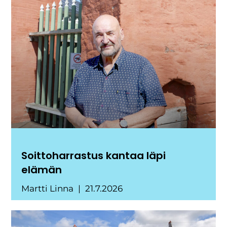
Soittoharrastus kantaa läpi
elämän
Martti Linna
21.7.2026