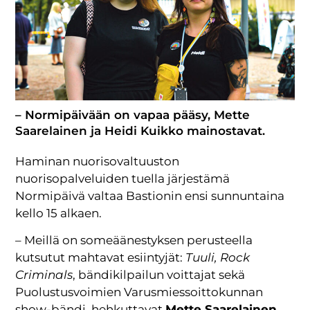
– Normipäivään on vapaa pääsy, Mette
Saarelainen ja Heidi Kuikko mainostavat.
Haminan nuorisovaltuuston
nuorisopalveluiden tuella järjestämä
Normipäivä valtaa Bastionin ensi sunnuntaina
kello 15 alkaen.
– Meillä on someäänestyksen perusteella
kutsutut mahtavat esiintyjät:
Tuuli, Rock
Criminals
, bändikilpailun voittajat sekä
Puolustusvoimien Varusmiessoittokunnan
show-bändi, hehkuttavat
Mette Saarelainen