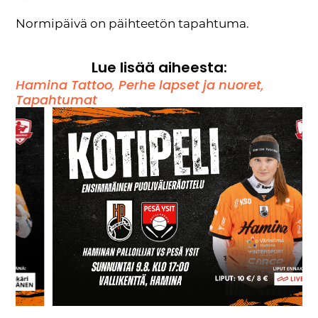
Normipäivä on päihteetön tapahtuma.
Lue lisää aiheesta:
Hamina Tattoo
,
Perhe lapset ja nuoret
,
Tapahtumat