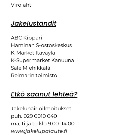
Virolahti
Jakeluständit
ABC Kippari
Haminan S-ostoskeskus
K-Market Itäväylä
K-Supermarket Kanuuna
Sale Miehikkälä
Reimarin toimisto
Etkö saanut lehteä?
Jakeluhäiriöilmoitukset:
puh. 029 0010 040
ma, ti ja to klo 9.00–14.00
www.jakelupalaute.fi