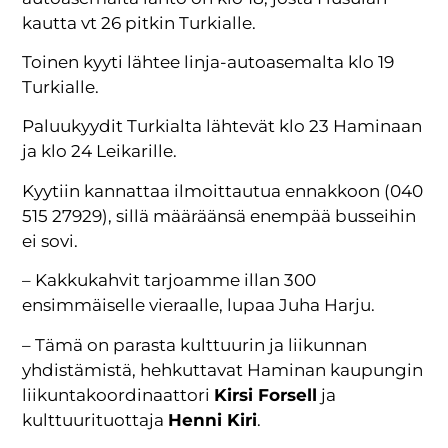
kautta vt 26 pitkin Turkialle.
Toinen kyyti lähtee linja-autoasemalta klo 19
Turkialle.
Paluukyydit Turkialta lähtevät klo 23 Haminaan
ja klo 24 Leikarille.
Kyytiin kannattaa ilmoittautua ennakkoon (040
515 27929), sillä määräänsä enempää busseihin
ei sovi.
– Kakkukahvit tarjoamme illan 300
ensimmäiselle vieraalle, lupaa Juha Harju.
– Tämä on parasta kulttuurin ja liikunnan
yhdistämistä, hehkuttavat Haminan kaupungin
liikuntakoordinaattori
Kirsi Forsell
ja
kulttuurituottaja
Henni Kiri
.