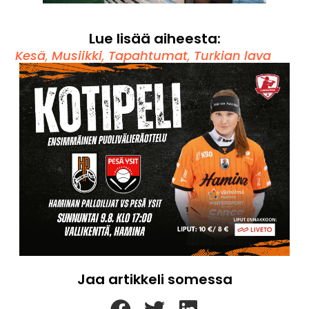
Lue lisää aiheesta:
Kesä
,
Musiikki
,
Tapahtumat
,
Turkian lava
Jaa artikkeli somessa