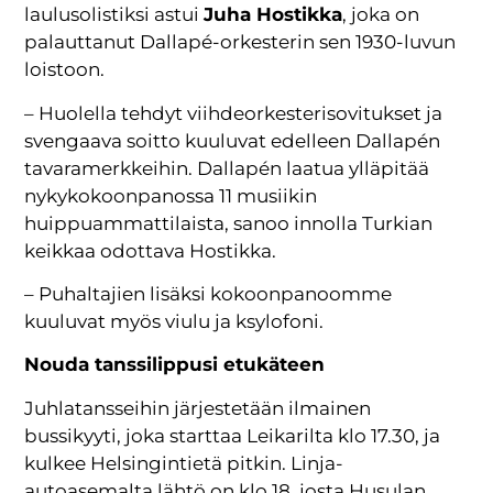
laulusolistiksi astui
Juha Hostikka
, joka on
palauttanut Dallapé-orkesterin sen 1930-luvun
loistoon.
– Huolella tehdyt viihdeorkesterisovitukset ja
svengaava soitto kuuluvat edelleen Dallapén
tavaramerkkeihin. Dallapén laatua ylläpitää
nykykokoonpanossa 11 musiikin
huippuammattilaista, sanoo innolla Turkian
keikkaa odottava Hostikka.
– Puhaltajien lisäksi kokoonpanoomme
kuuluvat myös viulu ja ksylofoni.
Nouda tanssilippusi etukäteen
Juhlatansseihin järjestetään ilmainen
bussikyyti, joka starttaa Leikarilta klo 17.30, ja
kulkee Helsingintietä pitkin. Linja-
autoasemalta lähtö on klo 18, josta Husulan