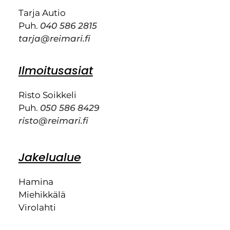
Tarja Autio
Puh.
040 586 2815
tarja@reimari.fi
Ilmoitusasiat
Risto Soikkeli
Puh.
050 586 8429
risto@reimari.fi
Jakelualue
Hamina
Miehikkälä
Virolahti