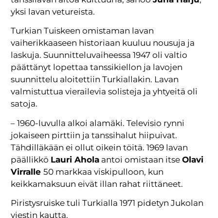
yksi lavan vetureista.
Turkian Tuiskeen omistaman lavan
vaiherikkaaseen historiaan kuuluu nousuja ja
laskuja. Suunnitteluvaiheessa 1947 oli valtio
päättänyt lopettaa tanssikiellon ja lavojen
suunnittelu aloitettiin Turkiallakin. Lavan
valmistuttua vierailevia solisteja ja yhtyeitä oli
satoja.
– 1960-luvulla alkoi alamäki. Televisio rynni
jokaiseen pirttiin ja tanssihalut hiipuivat.
Tähdilläkään ei ollut oikein töitä. 1969 lavan
päällikkö
Lauri Ahola
antoi omistaan itse
Olavi
Virralle
50 markkaa viskipulloon, kun
keikkamaksuun eivät illan rahat riittäneet.
Piristysruiske tuli Turkialla 1971 pidetyn Jukolan
viestin kautta.