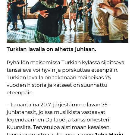
Turkian lavalla on aihetta juhlaan.
Pyhällön maisemissa Turkian kylässä sijaitseva
tanssilava voi hyvin ja porskuttaa eteenpäin.
Turkian lavalla on takanaan maineikas 75
vuoden historia ja katseet on suunnattu
eteenpäin.
– Lauantaina 20.7. järjestämme lavan 75-
juhlatanssit, joissa musiikista vastaavat
legendaarinen Dallapé ja tanssiorkesteri
Kuunsilta. Tervetuloa aistimaan kesäisen
tanssilavan aitoa kulttuuria, sanoo
Juha Harju
,