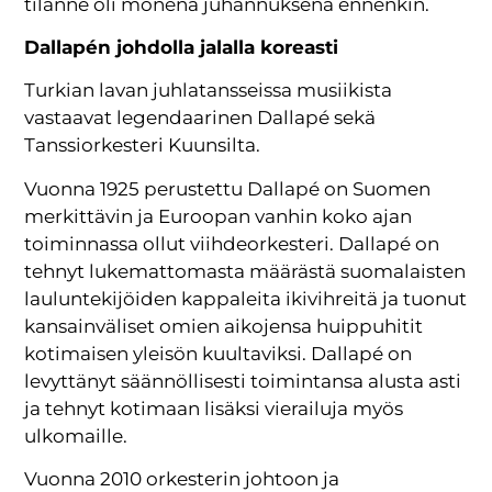
tilanne oli monena juhannuksena ennenkin.
Dallapén johdolla jalalla koreasti
Turkian lavan juhlatansseissa musiikista
vastaavat legendaarinen Dallapé sekä
Tanssiorkesteri Kuunsilta.
Vuonna 1925 perustettu Dallapé on Suomen
merkittävin ja Euroopan vanhin koko ajan
toiminnassa ollut viihdeorkesteri. Dallapé on
tehnyt lukemattomasta määrästä suomalaisten
lauluntekijöiden kappaleita ikivihreitä ja tuonut
kansainväliset omien aikojensa huippuhitit
kotimaisen yleisön kuultaviksi. Dallapé on
levyttänyt säännöllisesti toimintansa alusta asti
ja tehnyt kotimaan lisäksi vierailuja myös
ulkomaille.
Vuonna 2010 orkesterin johtoon ja