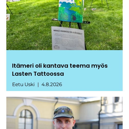
Itämeri oli kantava teema myös
Lasten Tattoossa
Eetu Uski
4.8.2026