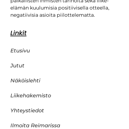
paikallisten ihmisten tarinoita sekä liike-
elämän kuulumisia positiivisella otteella,
negatiivisia asioita piilottelematta.
Linkit
Etusivu
Jutut
Näköislehti
Liikehakemisto
Yhteystiedot
Ilmoita Reimarissa