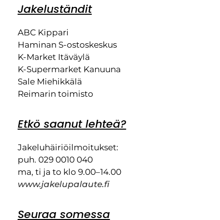
Jakeluständit
ABC Kippari
Haminan S-ostoskeskus
K-Market Itäväylä
K-Supermarket Kanuuna
Sale Miehikkälä
Reimarin toimisto
Etkö saanut lehteä?
Jakeluhäiriöilmoitukset:
puh. 029 0010 040
ma, ti ja to klo 9.00–14.00
www.jakelupalaute.fi
Seuraa somessa