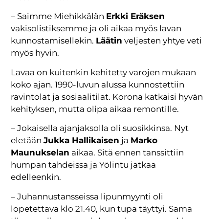
– Saimme Miehikkälän
Erkki Eräksen
vakisolistiksemme ja oli aikaa myös lavan
kunnostamisellekin.
Läätin
veljesten yhtye veti
myös hyvin.
Lavaa on kuitenkin kehitetty varojen mukaan
koko ajan. 1990-luvun alussa kunnostettiin
ravintolat ja sosiaalitilat. Korona katkaisi hyvän
kehityksen, mutta olipa aikaa remontille.
– Jokaisella ajanjaksolla oli suosikkinsa. Nyt
eletään
Jukka Hallikaisen
ja
Marko
Maunukselan
aikaa. Sitä ennen tanssittiin
humpan tahdeissa ja Yölintu jatkaa
edelleenkin.
– Juhannustansseissa lipunmyynti oli
lopetettava klo 21.40, kun tupa täyttyi. Sama