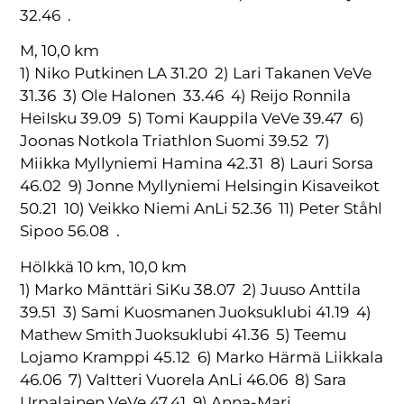
32.46 .
M, 10,0 km
1) Niko Putkinen LA 31.20 2) Lari Takanen VeVe
31.36 3) Ole Halonen 33.46 4) Reijo Ronnila
HeiIsku 39.09 5) Tomi Kauppila VeVe 39.47 6)
Joonas Notkola Triathlon Suomi 39.52 7)
Miikka Myllyniemi Hamina 42.31 8) Lauri Sorsa
46.02 9) Jonne Myllyniemi Helsingin Kisaveikot
50.21 10) Veikko Niemi AnLi 52.36 11) Peter Ståhl
Sipoo 56.08 .
Hölkkä 10 km, 10,0 km
1) Marko Mänttäri SiKu 38.07 2) Juuso Anttila
39.51 3) Sami Kuosmanen Juoksuklubi 41.19 4)
Mathew Smith Juoksuklubi 41.36 5) Teemu
Lojamo Kramppi 45.12 6) Marko Härmä Liikkala
46.06 7) Valtteri Vuorela AnLi 46.06 8) Sara
Urpalainen VeVe 47.41 9) Anna-Mari