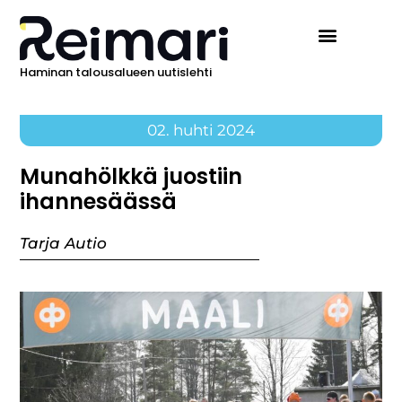
Haminan talousalueen uutislehti
02. huhti 2024
Munahölkkä juostiin
ihannesäässä
Tarja Autio