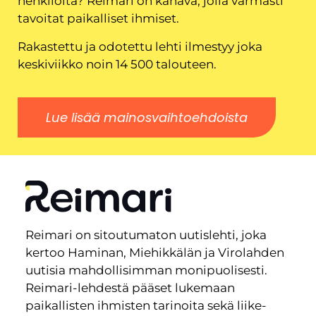
henkilöitä? Reimari on kanava, jolla varmasti
tavoitat paikalliset ihmiset.
Rakastettu ja odotettu lehti ilmestyy joka
keskiviikko noin 14 500 talouteen.
Lue lisää mainosvaihtoehdoista
Reimari on sitoutumaton uutislehti, joka
kertoo Haminan, Miehikkälän ja Virolahden
uutisia mahdollisimman monipuolisesti.
Reimari-lehdestä pääset lukemaan
paikallisten ihmisten tarinoita sekä liike-