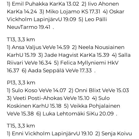
1) Emil Puhakka KarKa 13.02 2) Iivo Ahonen
KarKa 14.24 3) Miko Lojamo KS 17.31 4) Oskar
Vickholm LapinjärvU 19.09 5) Leo Pälli
NeuvTarmo 19.41 .
T13, 3,3 km
1) Ansa Valjus VeVe 14.59 2) Neela Nousiainen
KarhU 15.19 3) Jade Hagvist KarKa 15.39 4) Salla
Riivari VeVe 16.34 5) Felica Myllyniemi HkV
16.37 6) Aada Seppälä VeVe 17.33 .
P13, 3,3 km
1) Sulo Koso VeVe 14.07 2) Onni Blixt VeVe 15.03
3) Veeti Posti-Ahokas VeVe 15.10 4) Sulo
Koskinen KarhU 15.18 5) Veikka Pohjalainen
VeVe 15.38 6) Luka Lehtomäki SiKu 20.09 .
T15, 3,3 km
1) Enni Vickholm LapinjärvU 19.10 2) Senja Koivu