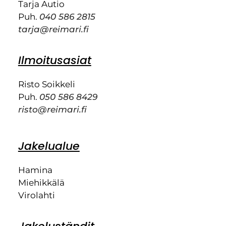
Tarja Autio
Puh.
040 586 2815
tarja@reimari.fi
Ilmoitusasiat
Risto Soikkeli
Puh.
050 586 8429
risto@reimari.fi
Jakelualue
Hamina
Miehikkälä
Virolahti