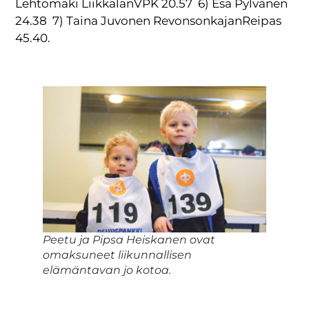
Lehtomäki LiikkalanVPK 20.57 6) Esa Pylvänen
24.38 7) Taina Juvonen RevonsonkajanReipas
45.40.
Peetu ja Pipsa Heiskanen ovat
omaksuneet liikunnallisen
elämäntavan jo kotoa.