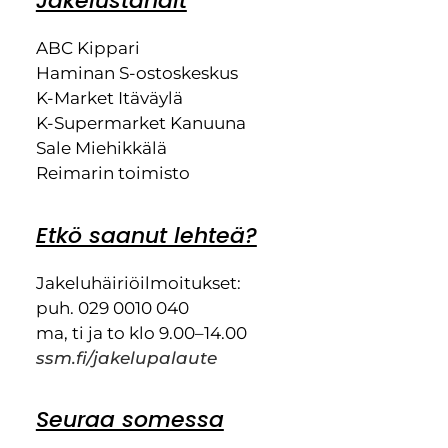
Jakeluständit
ABC Kippari
Haminan S-ostoskeskus
K-Market Itäväylä
K-Supermarket Kanuuna
Sale Miehikkälä
Reimarin toimisto
Etkö saanut lehteä?
Jakeluhäiriöilmoitukset:
puh. 029 0010 040
ma, ti ja to klo 9.00–14.00
ssm.fi/jakelupalaute
Seuraa somessa