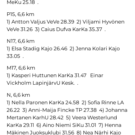
MeKu 25.18 .
P15, 6,6 km
1) Antton Valjus VeVe 28.39 2) Viljami Hyvönen
VeVe 31.26 3) Caius Dufva KarKa 35.37 .
N17, 6,6 km
1) Elsa Stadig Kajo 26.46 2) Jenna Kolari Kajo
33.05 .
M17, 6,6 km
1) Kasperi Huttunen KarKa 31.47 Einar
Vickholm LapinjärvU Kesk. .
N, 6,6 km
1) Nella Paronen KarKa 24.58 2) Sofia Rinne LA
26.22 3) Anni-Maija Fincke TP 27.38 4) Johanna
Mertanen KarhU 28.42 5) Veera Westerlund
KarKa 29.11 6) Aino Niemi SiKu 31.01 7) Henna
Mäkinen Juoksuklubi 31.56 8) Nea Närhi Kajo