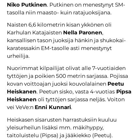
Niko Putkinen
. Putkinen on menestynyt SM-
tasolla niin maasto- kuin ratajuoksijana.
Naisten 6,6 kilometrin kisan ykkönen oli
Karhulan Katajaisten
Nella Paronen
,
kansallisen tason juoksija hänkin ja shukokai-
karatessakin EM-tasolle asti menestynyt
urheilija.
Nuorimmat kilpailijat olivat alle 7-vuotiaiden
tyttöjen ja poikien 500 metrin sarjassa. Pojissa
kovan voittoajan juoksi kouvolalainen
Peetu
Heiskanen
. Peetun sisko, vasta 4-vuotias
Pipsa
Heiskanen
oli tyttöjen sarjassa neljäs. Voiton
vei VeVe:n
Enni Kunnari
.
Heiskasen sisarusten harrastuksiin kuuluu
yleisurheilun lisäksi mm. mäkihyppy,
taitoluistelu (Pipsa) ja jääkiekko (Peetu).