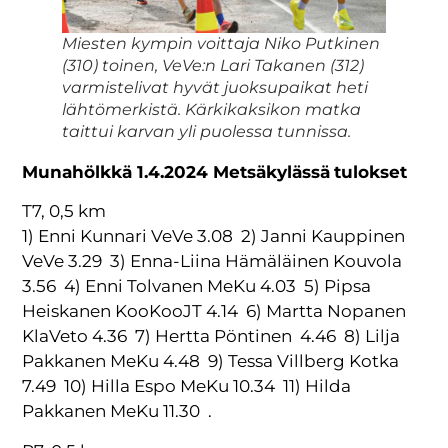
Miesten kympin voittaja Niko Putkinen
(310) toinen, VeVe:n Lari Takanen (312)
varmistelivat hyvät juoksupaikat heti
lähtömerkistä. Kärkikaksikon matka
taittui karvan yli puolessa tunnissa.
Munahölkkä 1.4.2024 Metsäkylässä
tulokset
T7, 0,5 km
1) Enni Kunnari VeVe 3.08 2) Janni Kauppinen
VeVe 3.29 3) Enna-Liina Hämäläinen Kouvola
3.56 4) Enni Tolvanen MeKu 4.03 5) Pipsa
Heiskanen KooKooJT 4.14 6) Martta Nopanen
KlaVeto 4.36 7) Hertta Pöntinen 4.46 8) Lilja
Pakkanen MeKu 4.48 9) Tessa Villberg Kotka
7.49 10) Hilla Espo MeKu 10.34 11) Hilda
Pakkanen MeKu 11.30 .