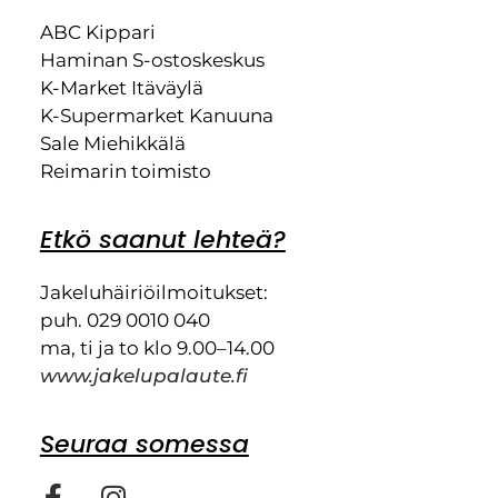
ABC Kippari
Haminan S-ostoskeskus
K-Market Itäväylä
K-Supermarket Kanuuna
Sale Miehikkälä
Reimarin toimisto
Etkö saanut lehteä?
Jakeluhäiriöilmoitukset:
puh. 029 0010 040
ma, ti ja to klo 9.00–14.00
www.jakelupalaute.fi
Seuraa somessa