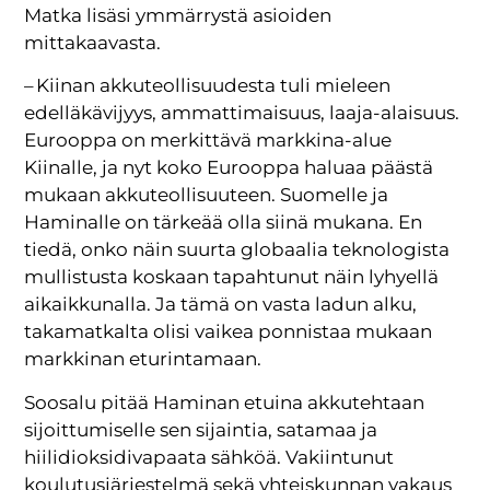
Matka lisäsi ymmärrystä asioiden
mittakaavasta.
– Kiinan akkuteollisuudesta tuli mieleen
edelläkävijyys, ammattimaisuus, laaja-alaisuus.
Eurooppa on merkittävä markkina-alue
Kiinalle, ja nyt koko Eurooppa haluaa päästä
mukaan akkuteollisuuteen. Suomelle ja
Haminalle on tärkeää olla siinä mukana. En
tiedä, onko näin suurta globaalia teknologista
mullistusta koskaan tapahtunut näin lyhyellä
aikaikkunalla. Ja tämä on vasta ladun alku,
takamatkalta olisi vaikea ponnistaa mukaan
markkinan eturintamaan.
Soosalu pitää Haminan etuina akkutehtaan
sijoittumiselle sen sijaintia, satamaa ja
hiilidioksidivapaata sähköä. Vakiintunut
koulutusjärjestelmä sekä yhteiskunnan vakaus