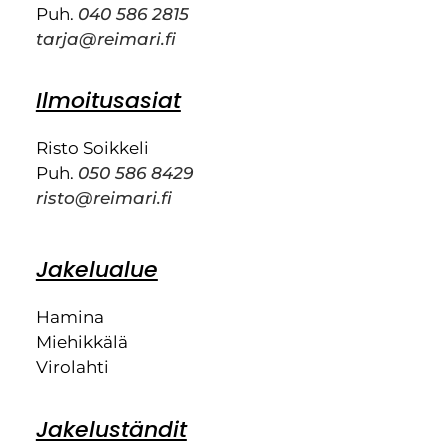
Puh.
040 586 2815
tarja@reimari.fi
Ilmoitusasiat
Risto Soikkeli
Puh.
050 586 8429
risto@reimari.fi
Jakelualue
Hamina
Miehikkälä
Virolahti
Jakeluständit