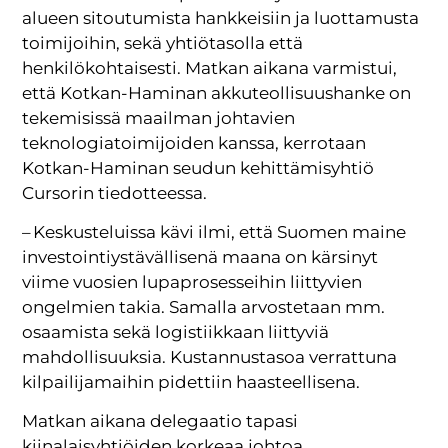
alueen sitoutumista hankkeisiin ja luottamusta
toimijoihin, sekä yhtiötasolla että
henkilökohtaisesti. Matkan aikana varmistui,
että Kotkan-Haminan akkuteollisuushanke on
tekemisissä maailman johtavien
teknologiatoimijoiden kanssa, kerrotaan
Kotkan-Haminan seudun kehittämisyhtiö
Cursorin tiedotteessa.
– Keskusteluissa kävi ilmi, että Suomen maine
investointiystävällisenä maana on kärsinyt
viime vuosien lupaprosesseihin liittyvien
ongelmien takia. Samalla arvostetaan mm.
osaamista sekä logistiikkaan liittyviä
mahdollisuuksia. Kustannustasoa verrattuna
kilpailijamaihin pidettiin haasteellisena.
Matkan aikana delegaatio tapasi
kiinalaisyhtiöiden korkeaa johtoa.