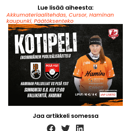
Lue lisää aiheesta:
Akkumateriaalitehdas
,
Cursor
,
Haminan
kaupunki
,
Päätöksenteko
Jaa artikkeli somessa