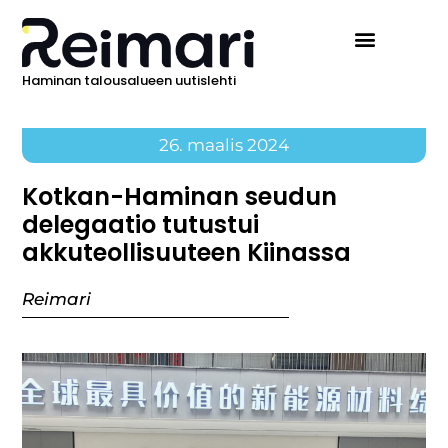
Haminan talousalueen uutislehti
26. maalis 2024
Kotkan-Haminan seudun
delegaatio tutustui
akkuteollisuuteen Kiinassa
Reimari