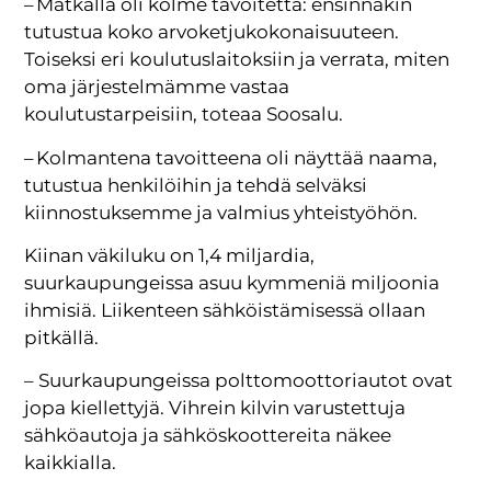
– Matkalla oli kolme tavoitetta: ensinnäkin
tutustua koko arvoketjukokonaisuuteen.
Toiseksi eri koulutuslaitoksiin ja verrata, miten
oma järjestelmämme vastaa
koulutustarpeisiin, toteaa Soosalu.
– Kolmantena tavoitteena oli näyttää naama,
tutustua henkilöihin ja tehdä selväksi
kiinnostuksemme ja valmius yhteistyöhön.
Kiinan väkiluku on 1,4 miljardia,
suurkaupungeissa asuu kymmeniä miljoonia
ihmisiä. Liikenteen sähköistämisessä ollaan
pitkällä.
– Suurkaupungeissa polttomoottoriautot ovat
jopa kiellettyjä. Vihrein kilvin varustettuja
sähköautoja ja sähköskoottereita näkee
kaikkialla.