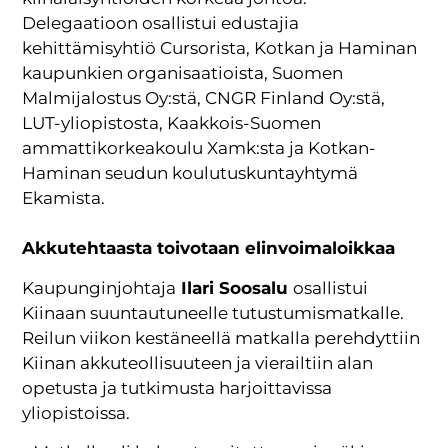
Delegaatioon osallistui edustajia
kehittämisyhtiö Cursorista, Kotkan ja Haminan
kaupunkien organisaatioista, Suomen
Malmijalostus Oy:stä, CNGR Finland Oy:stä,
LUT-yliopistosta, Kaakkois-Suomen
ammattikorkeakoulu Xamk:sta ja Kotkan-
Haminan seudun koulutuskuntayhtymä
Ekamista.
Akkutehtaasta toivotaan elinvoimaloikkaa
Kaupunginjohtaja
Ilari Soosalu
osallistui
Kiinaan suuntautuneelle tutustumismatkalle.
Reilun viikon kestäneellä matkalla perehdyttiin
Kiinan akkuteollisuuteen ja vierailtiin alan
opetusta ja tutkimusta harjoittavissa
yliopistoissa.