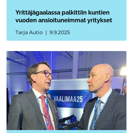
Yrittäjägaalassa palkittiin kuntien
vuoden ansioituneimmat yritykset
Tarja Autio
9.9.2025