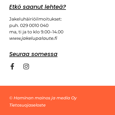
Etkö saanut lehteä?
Jakeluhäiriöilmoitukset:
puh. 029 0010 040
ma, ti ja to klo 9.00–14.00
www.jakelupalaute.fi
Seuraa somessa
©
Haminan mainos ja media Oy
Tietosuojaseloste