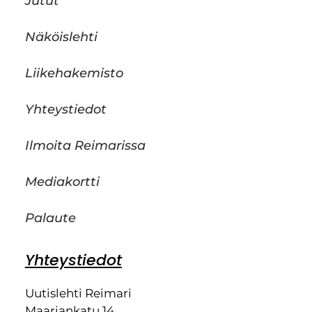
Jutut
Näköislehti
Liikehakemisto
Yhteystiedot
Ilmoita Reimarissa
Mediakortti
Palaute
Yhteystiedot
Uutislehti Reimari
Maariankatu 14