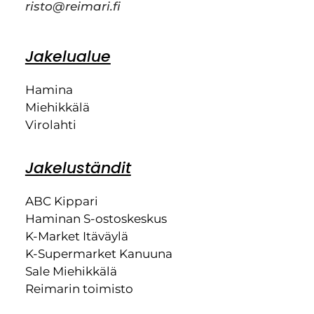
risto@reimari.fi
Jakelualue
Hamina
Miehikkälä
Virolahti
Jakeluständit
ABC Kippari
Haminan S-ostoskeskus
K-Market Itäväylä
K-Supermarket Kanuuna
Sale Miehikkälä
Reimarin toimisto