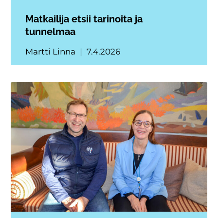
Matkailija etsii tarinoita ja
tunnelmaa
Martti Linna
7.4.2026