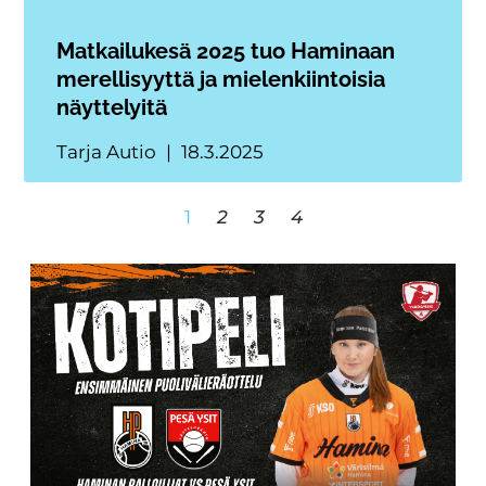
Matkailukesä 2025 tuo Haminaan
merellisyyttä ja mielenkiintoisia
näyttelyitä
Tarja Autio
18.3.2025
1
2
3
4