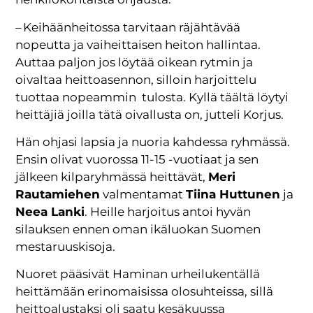
– Keihäänheitossa tarvitaan räjähtävää
nopeutta ja vaiheittaisen heiton hallintaa.
Auttaa paljon jos löytää oikean rytmin ja
oivaltaa heittoasennon, silloin harjoittelu
tuottaa nopeammin
tulosta. Kyllä täältä löytyi
heittäjiä joilla tätä oivallusta on, jutteli Korjus.
Hän ohjasi lapsia ja nuoria kahdessa ryhmässä.
Ensin olivat vuorossa 11-15 -vuotiaat ja sen
jälkeen kilparyhmässä heittävät,
Meri
Rautamiehen
valmentamat
Tiina Huttunen
ja
Neea Lanki
. Heille harjoitus antoi hyvän
silauksen ennen oman ikäluokan Suomen
mestaruuskisoja.
Nuoret pääsivät Haminan urheilukentällä
heittämään erinomaisissa olosuhteissa, sillä
heittoalustaksi oli saatu kesäkuussa