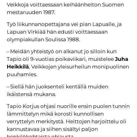
Veikkoja voittaessaan keihäänheiton Suomen
mestaruuden 1987.
Työ liikunnanopettajana vei pian Lapualle, ja
Lapuan Virkiää hän edusti voittaessaan
olympiakullan Soulissa 1988.
– Meidän yhteistyö on alkanut jo silloin kun
Tapio oli 9-vuotias poikaviikari, muistelee
Juha
Heikkilä
, Veikkojen yleisurheilun monipuolinen
puuhamies.
– Siellä hän juoksenteli kentällä muiden
ikäistensä mukana.
Tapio Korjus ohjasi nuorille ensin puolen tunnin
lämmittelyn mikä korosti kunnollisen
verryttelyn merkitystä. Heittojen harjoittelu oli
kannustavaa ja siihen sisältyi paljon
henkilökohtaista ohjausta.