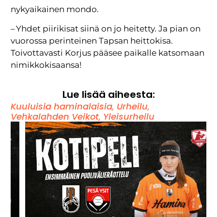
nykyaikainen mondo.
– Yhdet piirikisat siinä on jo heitetty. Ja pian on
vuorossa perinteinen Tapsan heittokisa.
Toivottavasti Korjus pääsee paikalle katsomaan
nimikkokisaansa!
Lue lisää aiheesta:
Kuuluisia haminalaisia
,
Urheilu
,
Vehkalahden Veikot
,
Yleisurheilu