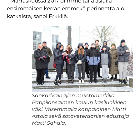
– Marraskuussa 2017 olimme tällä asialla
ensimmäisen kerran emmekä perinnettä aio
katkaista, sanoi Erkkilä.
Sankarivainajien muistomerkillä
Pappilansalmen koulun kasiluokkien
väki. Vasemmalla kappalainen Matti
Astola sekä sotaveteraanien edustaja
Matti Sahala.