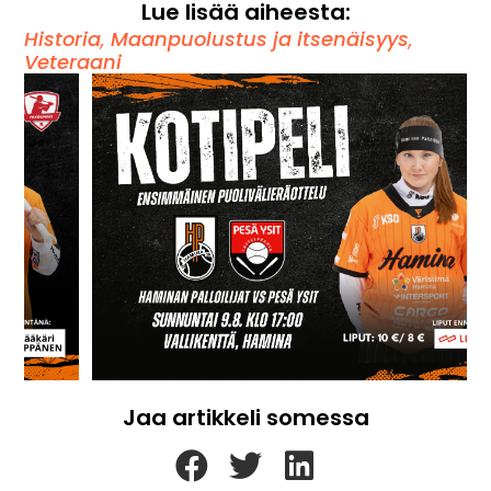
Lue lisää aiheesta:
Historia
,
Maanpuolustus ja itsenäisyys
,
Veteraani
Jaa artikkeli somessa