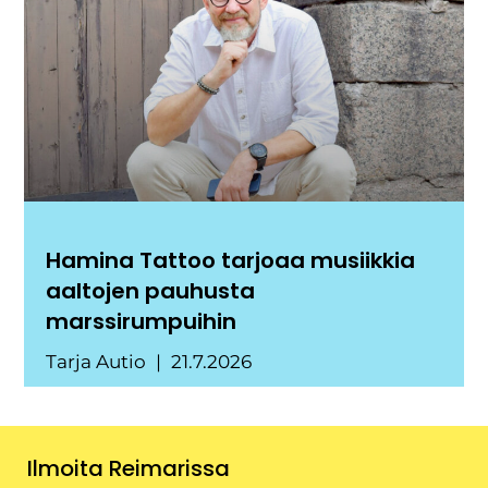
Hamina Tattoo tarjoaa musiikkia
aaltojen pauhusta
marssirumpuihin
Tarja Autio
21.7.2026
Ilmoita Reimarissa