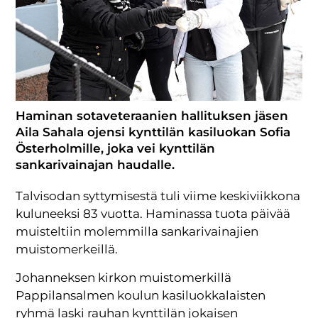
Haminan sotaveteraanien hallituksen jäsen
Aila Sahala ojensi kynttilän kasiluokan Sofia
Österholmille, joka vei kynttilän
sankarivainajan haudalle.
Talvisodan syttymisestä tuli viime keskiviikkona
kuluneeksi 83 vuotta. Haminassa tuota päivää
muisteltiin molemmilla sankarivainajien
muistomerkeillä.
Johanneksen kirkon muistomerkillä
Pappilansalmen koulun kasiluokkalaisten
ryhmä laski rauhan kynttilän jokaisen