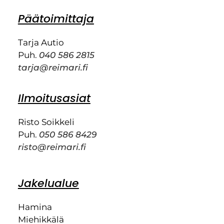
Päätoimittaja
Tarja Autio
Puh.
040 586 2815
tarja@reimari.fi
Ilmoitusasiat
Risto Soikkeli
Puh.
050 586 8429
risto@reimari.fi
Jakelualue
Hamina
Miehikkälä