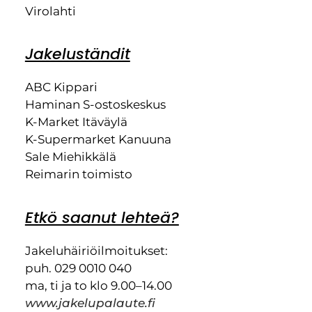
Virolahti
Jakeluständit
ABC Kippari
Haminan S-ostoskeskus
K-Market Itäväylä
K-Supermarket Kanuuna
Sale Miehikkälä
Reimarin toimisto
Etkö saanut lehteä?
Jakeluhäiriöilmoitukset:
puh. 029 0010 040
ma, ti ja to klo 9.00–14.00
www.jakelupalaute.fi