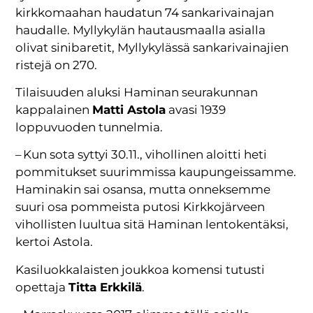
kirkkomaahan haudatun 74 sankarivainajan
haudalle. Myllykylän hautausmaalla asialla
olivat sinibaretit, Myllykylässä sankarivainajien
ristejä on 270.
Tilaisuuden aluksi Haminan seurakunnan
kappalainen
Matti Astola
avasi 1939
loppuvuoden tunnelmia.
– Kun sota syttyi 30.11., vihollinen aloitti heti
pommitukset suurimmissa kaupungeissamme.
Haminakin sai osansa, mutta onneksemme
suuri osa pommeista putosi Kirkkojärveen
vihollisten luultua sitä Haminan lentokentäksi,
kertoi Astola.
Kasiluokkalaisten joukkoa komensi tutusti
opettaja
Titta Erkkilä
.