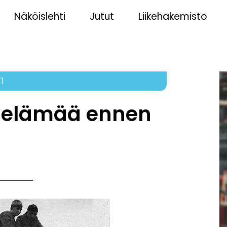
Näköislehti
Jutut
Liikehakemisto
1
n elämää ennen