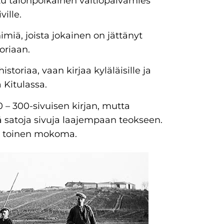
u talonpoikainen valtiopäivämies
ille.
nimiä, joista jokainen on jättänyt
oriaan.
storiaa, vaan kirjaa kyläläisille ja
 Kitulassa.
0 – 300-sivuisen kirjan, mutta
elä satoja sivuja laajempaan teokseen.
elä toinen mokoma.