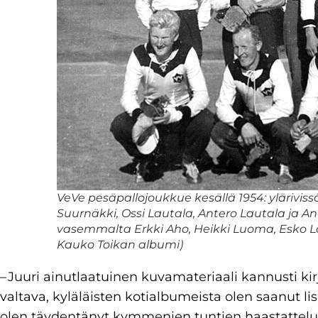
VeVe pesäpallojoukkue kesällä 1954: ylärivi
Suurnäkki, Ossi Lautala, Antero Lautala ja 
vasemmalta Erkki Aho, Heikki Luoma, Esko La
Kauko Toikan albumi)
– Juuri ainutlaatuinen kuvamateriaali kannusti ki
valtava, kyläläisten kotialbumeista olen saanut li
olen täydentänyt kymmenien tuntien haastatteluil