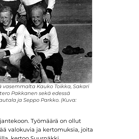
ssä vasemmalta Kauko Toikka, Sakari
Antero Pakkanen sekä edessä
utala ja Seppo Parkko. (Kuva:
rjantekoon. Työmäärä on ollut
sää valokuvia ja kertomuksia, joita
la, kertoo Suurnäkki.