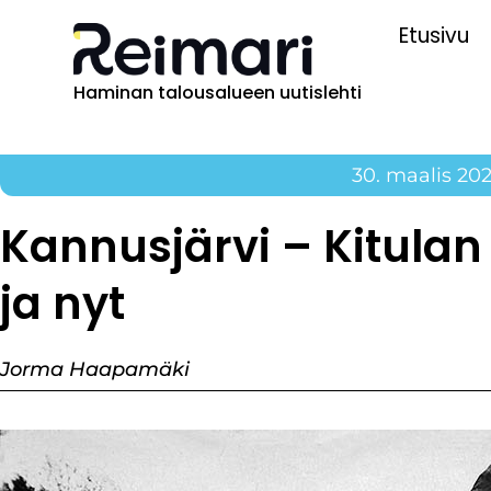
Etusivu
Haminan talousalueen uutislehti
30. maalis 202
Kannusjärvi – Kitula
ja nyt
Jorma Haapamäki