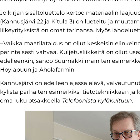
Jo kirjan sisältöluettelo kertoo materiaalin laajuu
(Kannusjärvi 22 ja Kitula 3) on lueteltu ja muutam
liikeyrityksistä on omat tarinansa. Myös lähdeluet
– Vaikka maatilatalous on ollut keskeisin elinkeino,
perinteisesti vahvaa. Kuljetusliikkeitä on ollut u
edelleenkin, sanoo Suurnäkki mainiten esimerkk
Höyläpuun ja Aholafarmin.
Kannusjärvi on edelleen ajassa elävä, valveutun
kylistä parhaiten esimerkiksi tietotekniikkaan ja k
oma luku otsakkeella
Telefoonista kyläkuituun
.