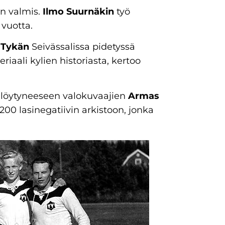
n valmis.
Ilmo Suurnäkin
työ
 vuotta.
 Tykän
Seivässalissa pidetyssä
riaali kylien historiasta, kertoo
a löytyneeseen valokuvaajien
Armas
 200 lasinegatiivin arkistoon, jonka