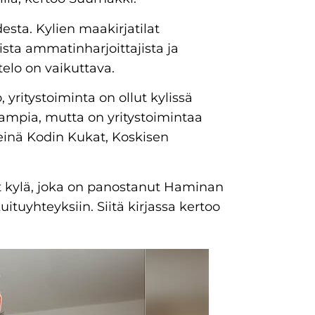
desta. Kylien maakirjatilat
ista ammatinharjoittajista ja
telo on vaikuttava.
 yritystoiminta on ollut kylissä
seampia, mutta on yritystoimintaa
einä Kodin Kukat, Koskisen
ut kylä, joka on panostanut Haminan
uituyhteyksiin. Siitä kirjassa kertoo