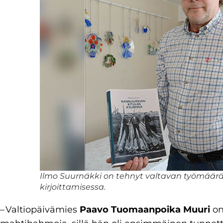
Ilmo Suurnäkki on tehnyt valtavan työmäärän
kirjoittamisessa.
– Valtiopäivämies
Paavo Tuomaanpoika Muuri
on