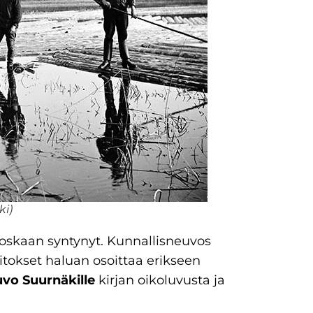
ki)
i koskaan syntynyt. Kunnallisneuvos
iitokset haluan osoittaa erikseen
uvo Suurnäkille
kirjan oikoluvusta ja