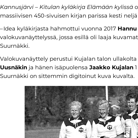
Kannusjärvi – Kitulan kyläkirja Elämään kylissä
o
massiivisen 450-sivuisen kirjan parissa kesti neljä
– Idea kyläkirjasta hahmottui vuonna 2017
Hannu
valokuvanäyttelyssä, jossa esillä oli laaja kuvamate
Suurnäkki.
Valokuvanäyttely perustui Kujalan talon ullakolt
Uusnäkin
ja hänen isäpuolensa
Jaakko Kujalan
1
Suurnäkki on sittemmin digitoinut kuva kuvalta.