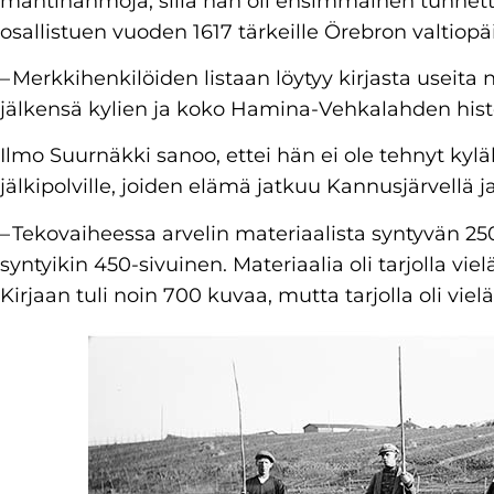
mahtihahmoja, sillä hän oli ensimmäinen tunnett
osallistuen vuoden 1617 tärkeille Örebron valtiopäiv
– Merkkihenkilöiden listaan löytyy kirjasta useita 
jälkensä kylien ja koko Hamina-Vehkalahden hist
Ilmo Suurnäkki sanoo, ettei hän ei ole tehnyt kylähi
jälkipolville, joiden elämä jatkuu Kannusjärvellä ja
– Tekovaiheessa arvelin materiaalista syntyvän 25
syntyikin 450-sivuinen. Materiaalia oli tarjolla vi
Kirjaan tuli noin 700 kuvaa, mutta tarjolla oli vi