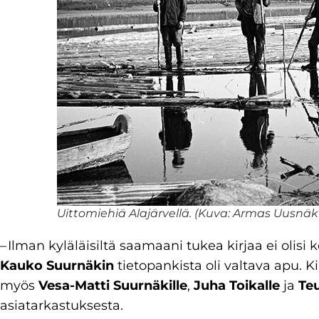
Uittomiehiä Alajärvellä. (Kuva: Armas Uusnäk
– Ilman kyläläisiltä saamaani tukea kirjaa ei olis
Kauko Suurnäkin
tietopankista oli valtava apu. K
myös
Vesa-Matti Suurnäkille
,
Juha Toikalle
ja
Te
asiatarkastuksesta.