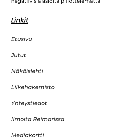
negatiivisia asioita piilottelematta.
Linkit
Etusivu
Jutut
Näköislehti
Liikehakemisto
Yhteystiedot
Ilmoita Reimarissa
Mediakortti