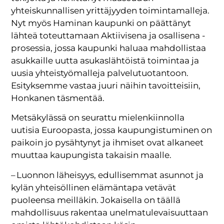
yhteiskunnallisen yrittäjyyden toimintamalleja.
Nyt myös Haminan kaupunki on päättänyt
lähteä toteuttamaan Aktiivisena ja osallisena -
prosessia, jossa kaupunki haluaa mahdollistaa
asukkaille uutta asukaslähtöistä toimintaa ja
uusia yhteistyömalleja palvelutuotantoon.
Esityksemme vastaa juuri näihin tavoitteisiin,
Honkanen täsmentää.
Metsäkylässä on seurattu mielenkiinnolla
uutisia Euroopasta, jossa kaupungistuminen on
paikoin jo pysähtynyt ja ihmiset ovat alkaneet
muuttaa kaupungista takaisin maalle.
– Luonnon läheisyys, edullisemmat asunnot ja
kylän yhteisöllinen elämäntapa vetävät
puoleensa meilläkin. Jokaisella on täällä
mahdollisuus rakentaa unelmatulevaisuuttaan