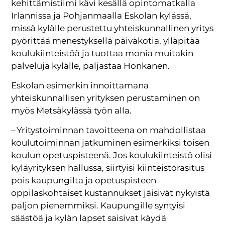
kehittämistiimi kävi kesällä opintomatkalla
Irlannissa ja Pohjanmaalla Eskolan kylässä,
missä kylälle perustettu yhteiskunnallinen yritys
pyörittää menestyksellä päiväkotia, ylläpitää
koulukiinteistöä ja tuottaa monia muitakin
palveluja kylälle, paljastaa Honkanen.
Eskolan esimerkin innoittamana
yhteiskunnallisen yrityksen perustaminen on
myös Metsäkylässä työn alla.
– Yritystoiminnan tavoitteena on mahdollistaa
koulutoiminnan jatkuminen esimerkiksi toisen
koulun opetuspisteenä. Jos koulukiinteistö olisi
kyläyrityksen hallussa, siirtyisi kiinteistörasitus
pois kaupungilta ja opetuspisteen
oppilaskohtaiset kustannukset jäisivät nykyistä
paljon pienemmiksi. Kaupungille syntyisi
säästöä ja kylän lapset saisivat käydä