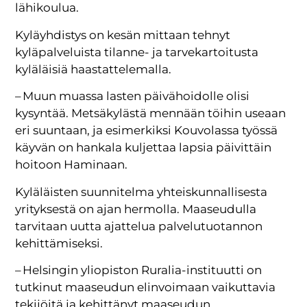
lähikoulua.
Kyläyhdistys on kesän mittaan tehnyt
kyläpalveluista tilanne- ja tarvekartoitusta
kyläläisiä haastattelemalla.
– Muun muassa lasten päivähoidolle olisi
kysyntää. Metsäkylästä mennään töihin useaan
eri suuntaan, ja esimerkiksi Kouvolassa työssä
käyvän on hankala kuljettaa lapsia päivittäin
hoitoon Haminaan.
Kyläläisten suunnitelma yhteiskunnallisesta
yrityksestä on ajan hermolla. Maaseudulla
tarvitaan uutta ajattelua palvelutuotannon
kehittämiseksi.
– Helsingin yliopiston Ruralia-instituutti on
tutkinut maaseudun elinvoimaan vaikuttavia
tekijöitä ja kehittänyt maaseudun