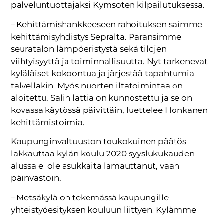
palveluntuottajaksi Kymsoten kilpailutuksessa.
– Kehittämishankkeeseen rahoituksen saimme
kehittämisyhdistys Sepralta. Paransimme
seuratalon lämpöeristystä sekä tilojen
viihtyisyyttä ja toiminnallisuutta. Nyt tarkenevat
kyläläiset kokoontua ja järjestää tapahtumia
talvellakin. Myös nuorten iltatoimintaa on
aloitettu. Salin lattia on kunnostettu ja se on
kovassa käytössä päivittäin, luettelee Honkanen
kehittämistoimia.
Kaupunginvaltuuston toukokuinen päätös
lakkauttaa kylän koulu 2020 syyslukukauden
alussa ei ole asukkaita lamauttanut, vaan
päinvastoin.
– Metsäkylä on tekemässä kaupungille
yhteistyöesityksen kouluun liittyen. Kylämme