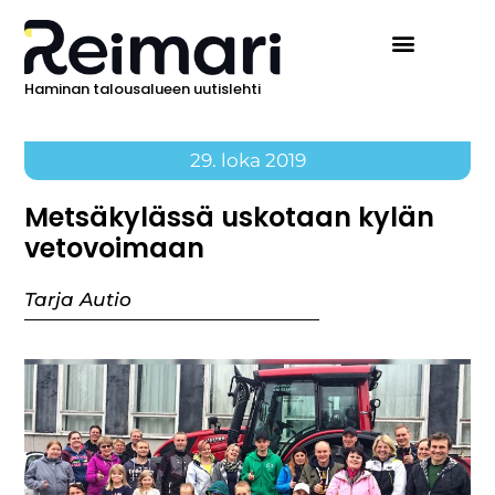
Haminan talousalueen uutislehti
29. loka 2019
Metsäkylässä uskotaan kylän
vetovoimaan
Tarja Autio