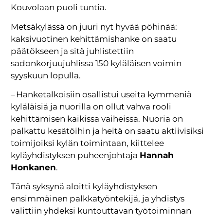
Kouvolaan puoli tuntia.
Metsäkylässä on juuri nyt hyvää pöhinää:
kaksivuotinen kehittämishanke on saatu
päätökseen ja sitä juhlistettiin
sadonkorjuujuhlissa 150 kyläläisen voimin
syyskuun lopulla.
– Hanketalkoisiin osallistui useita kymmeniä
kyläläisiä ja nuorilla on ollut vahva rooli
kehittämisen kaikissa vaiheissa. Nuoria on
palkattu kesätöihin ja heitä on saatu aktiivisiksi
toimijoiksi kylän toimintaan, kiittelee
kyläyhdistyksen puheenjohtaja
Hannah
Honkanen
.
Tänä syksynä aloitti kyläyhdistyksen
ensimmäinen palkkatyöntekijä, ja yhdistys
valittiin yhdeksi kuntouttavan työtoiminnan