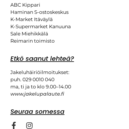
ABC Kippari
Haminan S-ostoskeskus
K-Market Itäväylä
K-Supermarket Kanuuna
Sale Miehikkälä
Reimarin toimisto
Etkö saanut lehteä?
Jakeluhäiriöilmoitukset:
puh. 029 0010 040
ma, ti ja to klo 9.00–14.00
www.jakelupalaute.fi
Seuraa somessa