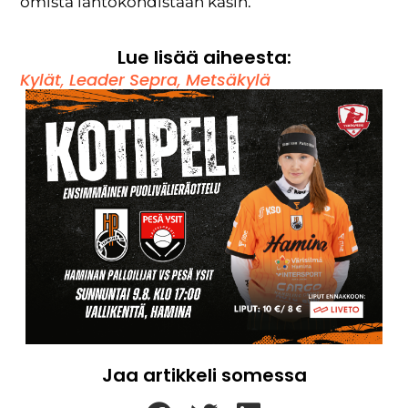
omista lähtökohdistaan käsin.
Lue lisää aiheesta:
Kylät
,
Leader Sepra
,
Metsäkylä
Jaa artikkeli somessa