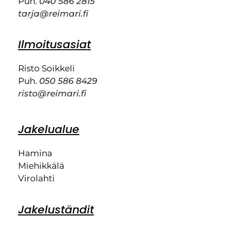
Puh.
040 586 2815
tarja@reimari.fi
Ilmoitusasiat
Risto Soikkeli
Puh.
050 586 8429
risto@reimari.fi
Jakelualue
Hamina
Miehikkälä
Virolahti
Jakeluständit