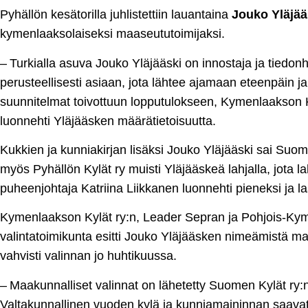
Pyhällön kesätorilla juhlistettiin lauantaina
Jouko Yläjä
kymenlaaksolaiseksi maaseututoimijaksi.
– Turkialla asuva Jouko Yläjääski on innostaja ja tiedon
perusteellisesti asiaan, jota lähtee ajamaan eteenpäin j
suunnitelmat toivottuun lopputulokseen, Kymenlaakson 
luonnehti Yläjääsken määrätietoisuutta.
Kukkien ja kunniakirjan lisäksi Jouko Yläjääski sai Suom
myös Pyhällön Kylät ry muisti Yläjääskeä lahjalla, jota l
puheenjohtaja Katriina Liikkanen luonnehti pieneksi ja la
Kymenlaakson Kylät ry:n, Leader Sepran ja Pohjois-Kym
valintatoimikunta esitti Jouko Yläjääsken nimeämistä ma
vahvisti valinnan jo huhtikuussa.
– Maakunnalliset valinnat on lähetetty Suomen Kylät ry:n
Valtakunnallinen vuoden kylä ja kunniamaininnan saavat 