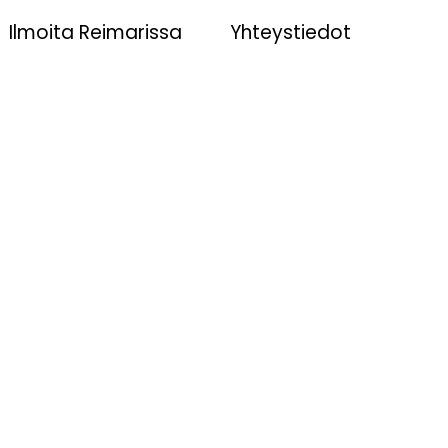
Ilmoita Reimarissa
Yhteystiedot
Hammi 26.4.-
ikuinen