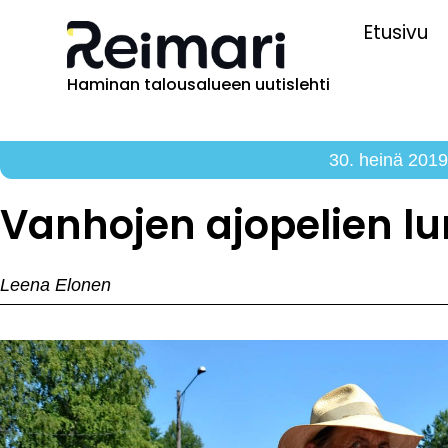
Etusivu
Haminan talousalueen uutislehti
30. heinä 201
Vanhojen ajopelien l
Leena Elonen