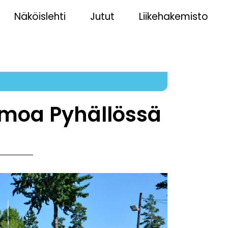
Näköislehti
Jutut
Liikehakemisto
9
umoa Pyhällössä