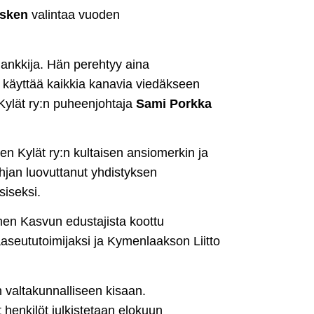
äsken
valintaa vuoden
hankkija. Hän perehtyy aina
a käyttää kaikkia kanavia viedäkseen
Kylät ry:n puheenjohtaja
Sami Porkka
en Kylät ry:n kultaisen ansiomerkin ja
ahjan luovuttanut yhdistyksen
siseksi.
en Kasvun edustajista koottu
aseututoimijaksi ja Kymenlaakson Liitto
 valtakunnalliseen kisaan.
henkilöt julkistetaan elokuun