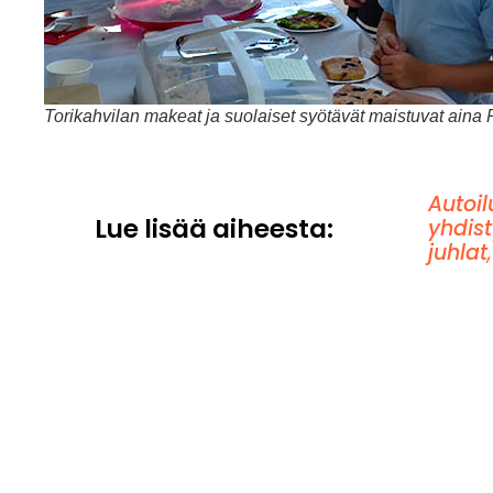
Torikahvilan makeat ja suolaiset syötävät maistuvat aina P
Autoil
Lue lisää aiheesta:
yhdis
juhlat