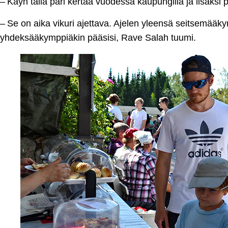
– Käyn tällä pari kertaa vuodessa kaupungilla ja lisäksi pö
– Se on aika vikuri ajettava. Ajelen yleensä seitsemääky
yhdeksääkymppiäkin pääsisi, Rave Salah tuumi.