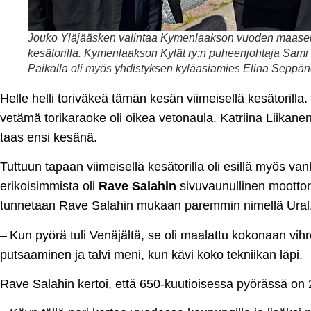
Jouko Yläjääsken valintaa Kymenlaakson vuoden maaseutut
kesätorilla. Kymenlaakson Kylät ry:n puheenjohtaja Sami 
Paikalla oli myös yhdistyksen kyläasiamies Elina Seppän
Helle helli toriväkeä tämän kesän viimeisellä kesätorilla
vetämä torikaraoke oli oikea vetonaula. Katriina Liikanen 
taas ensi kesänä.
Tuttuun tapaan viimeisellä kesätorilla oli esillä myös va
erikoisimmista oli
Rave Salahin
sivuvaunullinen moottor
tunnetaan Rave Salahin mukaan paremmin nimellä Ural
– Kun pyörä tuli Venäjältä, se oli maalattu kokonaan vihr
putsaaminen ja talvi meni, kun kävi koko tekniikan läpi.
Rave Salahin kertoi, että 650-kuutioisessa pyörässä on