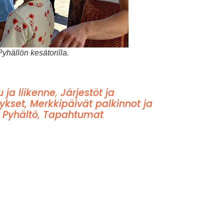
yhällön kesätorilla.
u ja liikenne
,
Järjestöt ja
tykset
,
Merkkipäivät palkinnot ja
,
Pyhältö
,
Tapahtumat