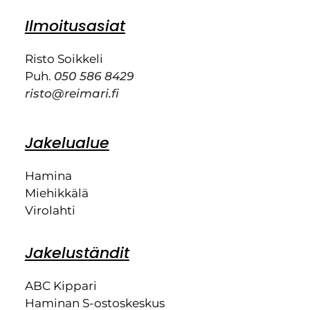
Ilmoitusasiat
Risto Soikkeli
Puh.
050 586 8429
risto@reimari.fi
Jakelualue
Hamina
Miehikkälä
Virolahti
Jakeluständit
ABC Kippari
Haminan S-ostoskeskus