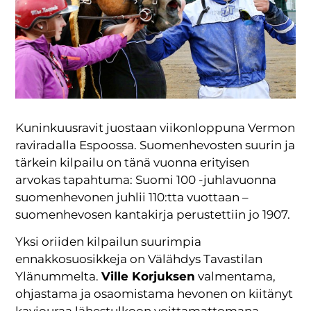
Kuninkuusravit juostaan viikonloppuna Vermon
raviradalla Espoossa. Suomenhevosten suurin ja
tärkein kilpailu on tänä vuonna erityisen
arvokas tapahtuma: Suomi 100 -juhlavuonna
suomenhevonen juhlii 110:tta vuottaan –
suomenhevosen kantakirja perustettiin jo 1907.
Yksi oriiden kilpailun suurimpia
ennakkosuosikkeja on Välähdys Tavastilan
Ylänummelta.
Ville Korjuksen
valmentama,
ohjastama ja osaomistama hevonen on kiitänyt