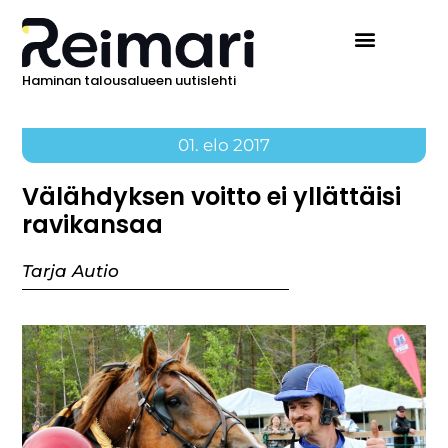
Haminan talousalueen uutislehti
01. elo 2017
Välähdyksen voitto ei yllättäisi
ravikansaa
Tarja Autio