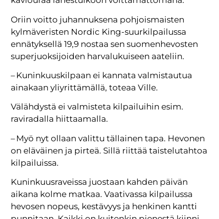
kaviouraa lähestulkoon voittamattomana.
Oriin voitto juhannuksena pohjoismaisten
kylmäveristen Nordic King-suurkilpailussa
ennätyksellä 19,9 nostaa sen suomenhevosten
superjuoksijoiden harvalukuiseen aateliin.
– Kuninkuuskilpaan ei kannata valmistautua
ainakaan yliyrittämällä, toteaa Ville.
Välähdystä ei valmisteta kilpailuihin esim.
raviradalla hiittaamalla.
– Myö nyt ollaan valittu tällainen tapa. Hevonen
on eläväinen ja pirteä. Sillä riittää taistelutahtoa
kilpailuissa.
Kuninkuusraveissa juostaan kahden päivän
aikana kolme matkaa. Vaativassa kilpailussa
hevosen nopeus, kestävyys ja henkinen kantti
punnitaan. Kaikki on kuitenkin pienestä kiinni,