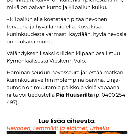
mikä on päivän kunto ja kilpailun kulku.
– Kilpailun alla koetetaan pitää hevonen
terveenä ja hyvällä mielellä. Kova kisa
kuninkuudesta varmasti käydään, hyviä hevosia
on mukana monta.
Välähdyksen lisäksi oriiden kilpaan osallistuu
Kymenlaaksosta Vieskerin Valo.
Haminan seudun hevosseura järjestää matkan
kuninkuusraveihin molempina päivinä. Linja-
autoon on muutamia paikkoja vielä vapaana,
niitä voi tiedustella
Pia Huusarilta
(p. 0400 254
497).
Lue lisää aiheesta:
Hevonen
,
Lemmikit ja eläimet
,
Urheilu