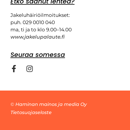
Etkö saanut lehteä?
Jakeluhäiriöilmoitukset:
puh. 029 0010 040
ma, ti ja to klo 9.00–14.00
www.jakelupalaute.fi
Seuraa somessa
©
Haminan mainos ja media Oy
Tietosuojaseloste