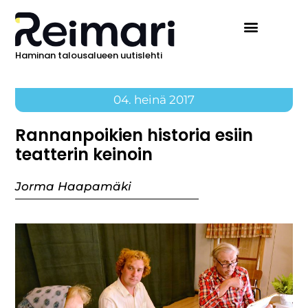
Haminan talousalueen uutislehti
04. heinä 2017
Rannanpoikien historia esiin
teatterin keinoin
Jorma Haapamäki