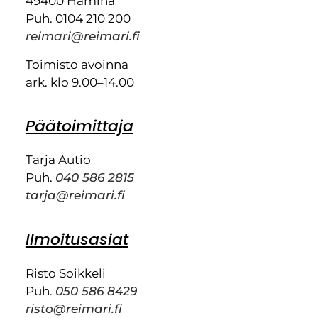
49400 Hamina
Puh. 0104 210 200
reimari@reimari.fi
Toimisto avoinna
ark. klo 9.00–14.00
Päätoimittaja
Tarja Autio
Puh.
040 586 2815
tarja@reimari.fi
Ilmoitusasiat
Risto Soikkeli
Puh.
050 586 8429
risto@reimari.fi