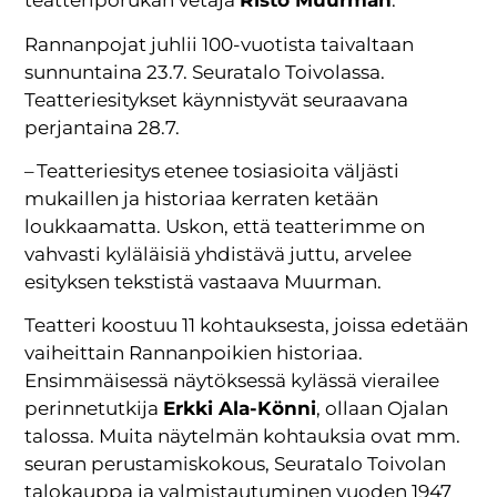
teatteriporukan vetäjä
Risto Muurman
.
Rannanpojat juhlii 100-vuotista taivaltaan
sunnuntaina 23.7. Seuratalo Toivolassa.
Teatteriesitykset käynnistyvät seuraavana
perjantaina 28.7.
– Teatteriesitys etenee tosiasioita väljästi
mukaillen ja historiaa kerraten ketään
loukkaamatta. Uskon, että teatterimme on
vahvasti kyläläisiä yhdistävä juttu, arvelee
esityksen tekstistä vastaava Muurman.
Teatteri koostuu 11 kohtauksesta, joissa edetään
vaiheittain Rannanpoikien historiaa.
Ensimmäisessä näytöksessä kylässä vierailee
perinnetutkija
Erkki Ala-Könni
, ollaan Ojalan
talossa. Muita näytelmän kohtauksia ovat mm.
seuran perustamiskokous, Seuratalo Toivolan
talokauppa ja valmistautuminen vuoden 1947