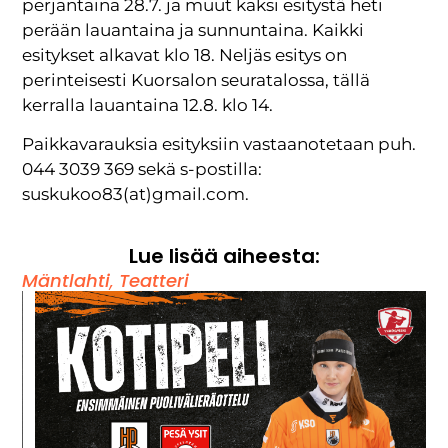
perjantaina 28.7. ja muut kaksi esitystä heti
perään lauantaina ja sunnuntaina. Kaikki
esitykset alkavat klo 18. Neljäs esitys on
perinteisesti Kuorsalon seuratalossa, tällä
kerralla lauantaina 12.8. klo 14.
Paikkavarauksia esityksiin vastaanotetaan puh.
044 3039 369 sekä s-postilla:
suskukoo83(at)gmail.com.
Lue lisää aiheesta:
Mäntlahti
,
Teatteri