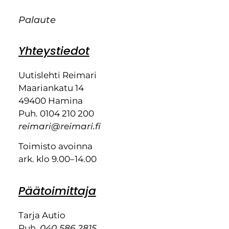
Palaute
Yhteystiedot
Uutislehti Reimari
Maariankatu 14
49400 Hamina
Puh. 0104 210 200
reimari@reimari.fi
Toimisto avoinna
ark. klo 9.00–14.00
Päätoimittaja
Tarja Autio
Puh.
040 586 2815