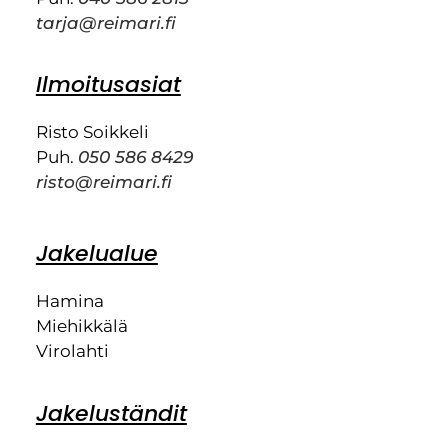
tarja@reimari.fi
Ilmoitusasiat
Risto Soikkeli
Puh.
050 586 8429
risto@reimari.fi
Jakelualue
Hamina
Miehikkälä
Virolahti
Jakeluständit