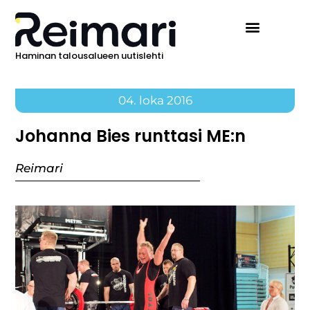
Haminan talousalueen uutislehti
04. loka 2016
Johanna Bies runttasi ME:n
Reimari