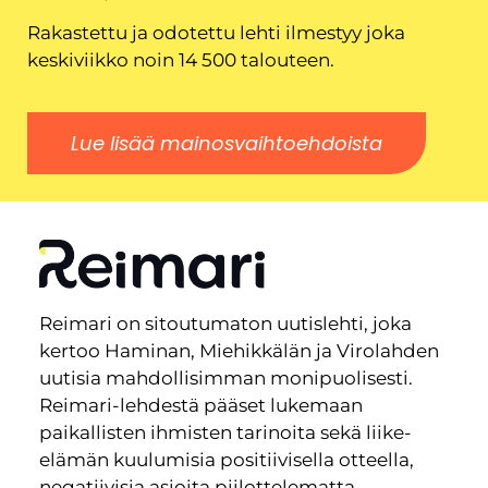
Rakastettu ja odotettu lehti ilmestyy joka
keskiviikko noin 14 500 talouteen.
Lue lisää mainosvaihtoehdoista
Reimari on sitoutumaton uutislehti, joka
kertoo Haminan, Miehikkälän ja Virolahden
uutisia mahdollisimman monipuolisesti.
Reimari-lehdestä pääset lukemaan
paikallisten ihmisten tarinoita sekä liike-
elämän kuulumisia positiivisella otteella,
negatiivisia asioita piilottelematta.