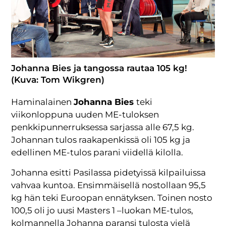
Johanna Bies ja tangossa rautaa 105 kg!
(Kuva: Tom Wikgren)
Haminalainen
Johanna Bies
teki
viikonloppuna uuden ME-tuloksen
penkkipunnerruksessa sarjassa alle 67,5 kg.
Johannan tulos raakapenkissä oli 105 kg ja
edellinen ME-tulos parani viidellä kilolla.
Johanna esitti Pasilassa pidetyissä kilpailuissa
vahvaa kuntoa. Ensimmäisellä nostollaan 95,5
kg hän teki Euroopan ennätyksen. Toinen nosto
100,5 oli jo uusi Masters 1 –luokan ME-tulos,
kolmannella Johanna paransi tulosta vielä