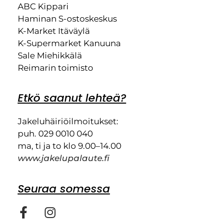
ABC Kippari
Haminan S-ostoskeskus
K-Market Itäväylä
K-Supermarket Kanuuna
Sale Miehikkälä
Reimarin toimisto
Etkö saanut lehteä?
Jakeluhäiriöilmoitukset:
puh. 029 0010 040
ma, ti ja to klo 9.00–14.00
www.jakelupalaute.fi
Seuraa somessa