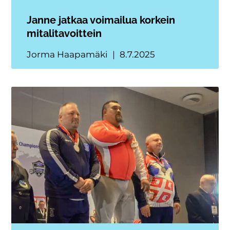
Janne jatkaa voimailua korkein
mitalitavoittein
Jorma Haapamäki
8.7.2025