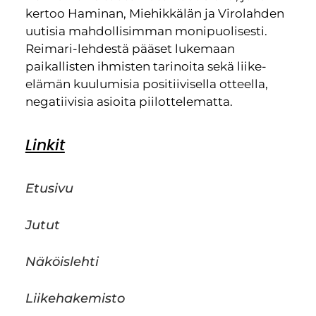
kertoo Haminan, Miehikkälän ja Virolahden
uutisia mahdollisimman monipuolisesti.
Reimari-lehdestä pääset lukemaan
paikallisten ihmisten tarinoita sekä liike-
elämän kuulumisia positiivisella otteella,
negatiivisia asioita piilottelematta.
Linkit
Etusivu
Jutut
Näköislehti
Liikehakemisto