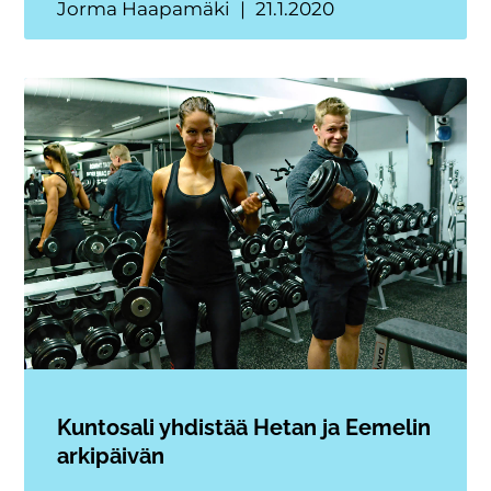
Jorma Haapamäki
21.1.2020
Kuntosali yhdistää Hetan ja Eemelin
arkipäivän