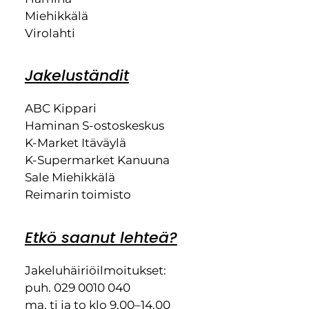
Miehikkälä
Virolahti
Jakeluständit
ABC Kippari
Haminan S-ostoskeskus
K-Market Itäväylä
K-Supermarket Kanuuna
Sale Miehikkälä
Reimarin toimisto
Etkö saanut lehteä?
Jakeluhäiriöilmoitukset:
puh. 029 0010 040
ma, ti ja to klo 9.00–14.00