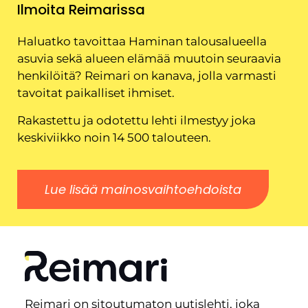
Ilmoita Reimarissa
Haluatko tavoittaa Haminan talousalueella
asuvia sekä alueen elämää muutoin seuraavia
henkilöitä? Reimari on kanava, jolla varmasti
tavoitat paikalliset ihmiset.
Rakastettu ja odotettu lehti ilmestyy joka
keskiviikko noin 14 500 talouteen.
Lue lisää mainosvaihtoehdoista
Reimari on sitoutumaton uutislehti, joka