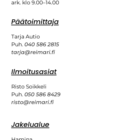
ark. klo 9.00–14.00
Päätoimittaja
Tarja Autio
Puh.
040 586 2815
tarja@reimari.fi
Ilmoitusasiat
Risto Soikkeli
Puh.
050 586 8429
risto@reimari.fi
Jakelualue
Hamina