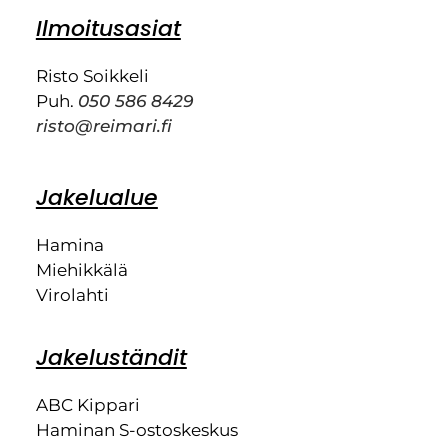
Ilmoitusasiat
Risto Soikkeli
Puh.
050 586 8429
risto@reimari.fi
Jakelualue
Hamina
Miehikkälä
Virolahti
Jakeluständit
ABC Kippari
Haminan S-ostoskeskus