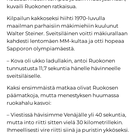
kuvaili Ruokonen ratkaisua.
Kilpailun kakkoseksi hiihti 1970-luvulla
maailman parhaisiin mäkimiehiin kuulunut
Walter Steiner. Sveitsiläinen voitti mäkiurallaan
kahdesti lentomäen MM-kultaa ja otti hopeaa
Sapporon olympiamäestä.
– Kova oli ukko ladullakin, antoi Ruokonen
tunnustusta 11,7 sekuntia hänelle hävinneelle
sveitsiläiselle.
Kaksi ensimmäistä matkaa olivat Ruokosen
päämatkoja, mutta menestyksen huumassa
ruokahalu kasvoi:
– Viestissä hävisimme Venäjälle yli 40 sekuntia,
mutta into riitti sitten vielä 30 kilometrillekin.
Ihmeellisesti vire riitti siinä ja puristin ykköseksi.