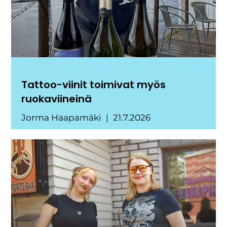
Tattoo-viinit toimivat myös
ruokaviineinä
Jorma Haapamäki
21.7.2026