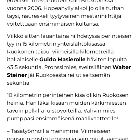
edellisen mestaruuteni sain Brusoonissa
vuonna 2006. Hopeahylly alkoi jo olla turhan
täysi, naureskeli tyytyväinen mestarihiihtäjä
voitettuaan ensimmäisen kultansa.
Viikko sitten lauantaina hiihdetyssä perinteisen
tyylin 15 kilometrin yhteislähtökisassa
Ruokonen taipui viimeisillä kilometreillä
italialaiselle
Guido Masierolle
häviten lopulta
43,5 sekuntia. Pronssimies, sveitsiläinen
Walter
Steiner
jäi Ruokosesta reilut seitsemän
sekuntia.
10 kilometrin perinteinen kisa olikin Ruokosen
heiniä. Hän läksi kisaan muiden kärkimiesten
tavoin pelkillä luistovoiteilla. Vahvin mies
pumppasi ensimmäisenä maalivaatteelle!
– Tasatyönnöillä menimme. Viimeiseen
nousuun nostin tempoa ja sain muut jäämään,