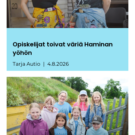
Opiskelijat toivat väriä Haminan
yöhön
Tarja Autio
4.8.2026