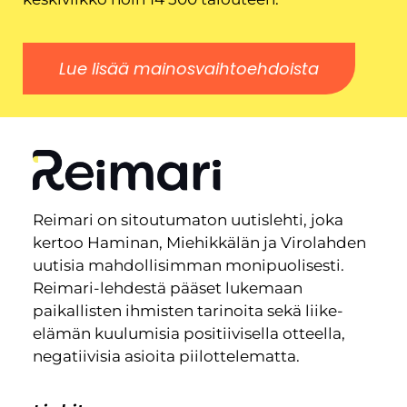
Lue lisää mainosvaihtoehdoista
Reimari on sitoutumaton uutislehti, joka
kertoo Haminan, Miehikkälän ja Virolahden
uutisia mahdollisimman monipuolisesti.
Reimari-lehdestä pääset lukemaan
paikallisten ihmisten tarinoita sekä liike-
elämän kuulumisia positiivisella otteella,
negatiivisia asioita piilottelematta.