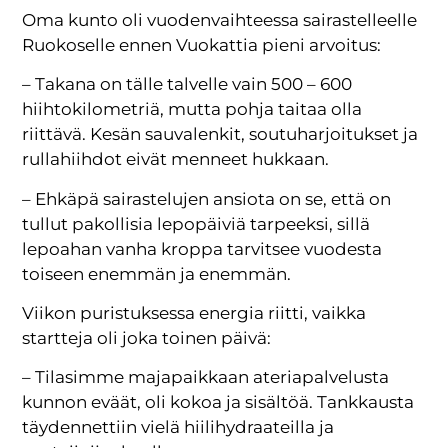
Oma kunto oli vuodenvaihteessa sairastelleelle
Ruokoselle ennen Vuokattia pieni arvoitus:
– Takana on tälle talvelle vain 500 – 600
hiihtokilometriä, mutta pohja taitaa olla
riittävä. Kesän sauvalenkit, soutuharjoitukset ja
rullahiihdot eivät menneet hukkaan.
– Ehkäpä sairastelujen ansiota on se, että on
tullut pakollisia lepopäiviä tarpeeksi, sillä
lepoahan vanha kroppa tarvitsee vuodesta
toiseen enemmän ja enemmän.
Viikon puristuksessa energia riitti, vaikka
startteja oli joka toinen päivä:
– Tilasimme majapaikkaan ateriapalvelusta
kunnon eväät, oli kokoa ja sisältöä. Tankkausta
täydennettiin vielä hiilihydraateilla ja