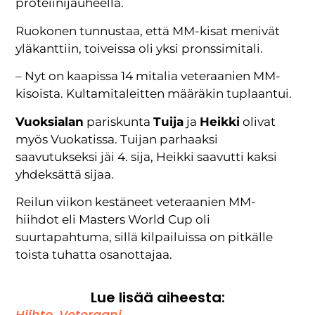
proteiinijauheella.
Ruokonen tunnustaa, että MM-kisat menivät
yläkanttiin, toiveissa oli yksi pronssimitali.
– Nyt on kaapissa 14 mitalia veteraanien MM-
kisoista. Kultamitaleitten määräkin tuplaantui.
Vuoksialan
pariskunta
Tuija
ja
Heikki
olivat
myös Vuokatissa. Tuijan parhaaksi
saavutukseksi jäi 4. sija, Heikki saavutti kaksi
yhdeksättä sijaa.
Reilun viikon kestäneet veteraanien MM-
hiihdot eli Masters World Cup oli
suurtapahtuma, sillä kilpailuissa on pitkälle
toista tuhatta osanottajaa.
Lue lisää aiheesta:
Hiihto
,
Veteraani