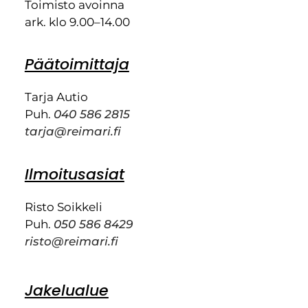
Toimisto avoinna
ark. klo 9.00–14.00
Päätoimittaja
Tarja Autio
Puh.
040 586 2815
tarja@reimari.fi
Ilmoitusasiat
Risto Soikkeli
Puh.
050 586 8429
risto@reimari.fi
Jakelualue