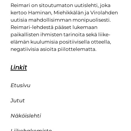
Reimari on sitoutumaton uutislehti, joka
kertoo Haminan, Miehikkälän ja Virolahden
uutisia mahdollisimman monipuolisesti.
Reimari-lehdestä pääset lukemaan
paikallisten ihmisten tarinoita sekä liike-
elämän kuulumisia positiivisella otteella,
negatiivisia asioita piilottelematta.
Linkit
Etusivu
Jutut
Näköislehti
Liikehakemisto