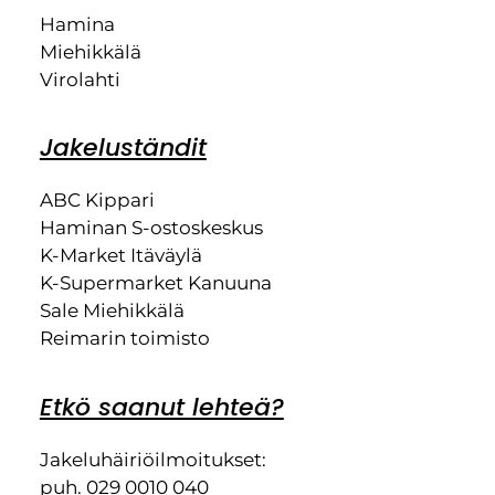
Hamina
Miehikkälä
Virolahti
Jakeluständit
ABC Kippari
Haminan S-ostoskeskus
K-Market Itäväylä
K-Supermarket Kanuuna
Sale Miehikkälä
Reimarin toimisto
Etkö saanut lehteä?
Jakeluhäiriöilmoitukset:
puh. 029 0010 040