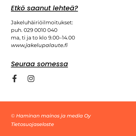
Etkö saanut lehteä?
Jakeluhäiriöilmoitukset:
puh. 029 0010 040
ma, ti ja to klo 9.00–14.00
www.jakelupalaute.fi
Seuraa somessa
©
Haminan mainos ja media Oy
Tietosuojaseloste