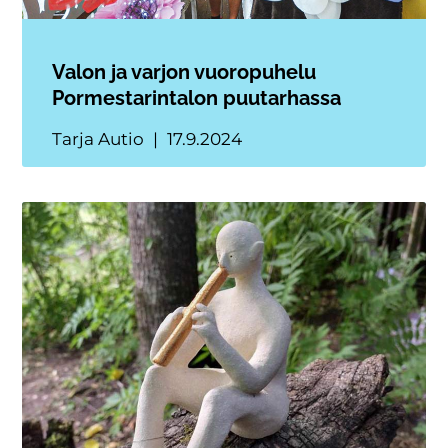
Valon ja varjon vuoropuhelu
Pormestarintalon puutarhassa
Tarja Autio
17.9.2024