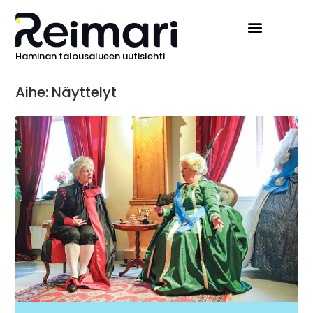
Haminan talousalueen uutislehti
Aihe: Näyttelyt