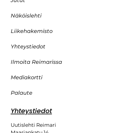
Jutut
Näköislehti
Liikehakemisto
Yhteystiedot
Ilmoita Reimarissa
Mediakortti
Palaute
Yhteystiedot
Uutislehti Reimari
Maariankatu 14