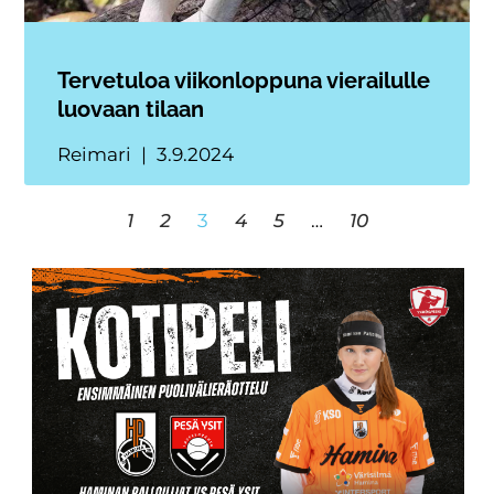
Tervetuloa viikonloppuna vierailulle
luovaan tilaan
Reimari
3.9.2024
1
2
3
4
5
…
10