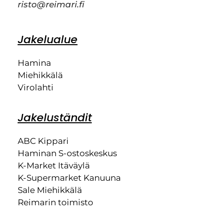
risto@reimari.fi
Jakelualue
Hamina
Miehikkälä
Virolahti
Jakeluständit
ABC Kippari
Haminan S-ostoskeskus
K-Market Itäväylä
K-Supermarket Kanuuna
Sale Miehikkälä
Reimarin toimisto