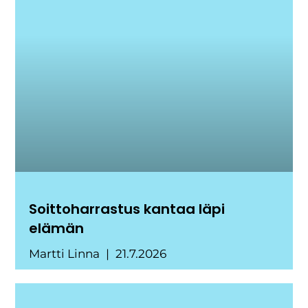
Soittoharrastus kantaa läpi
elämän
Martti Linna
21.7.2026