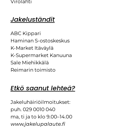
Virolahti
Jakeluständit
ABC Kippari
Haminan S-ostoskeskus
K-Market Itäväylä
K-Supermarket Kanuuna
Sale Miehikkälä
Reimarin toimisto
Etkö saanut lehteä?
Jakeluhäiriöilmoitukset:
puh. 029 0010 040
ma, ti ja to klo 9.00–14.00
www.jakelupalaute.fi