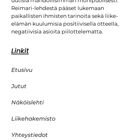
uutisia mahdollisimman monipuolisesti.
Reimari-lehdestä pääset lukemaan
paikallisten ihmisten tarinoita sekä liike-
elämän kuulumisia positiivisella otteella,
negatiivisia asioita piilottelematta.
Linkit
Etusivu
Jutut
Näköislehti
Liikehakemisto
Yhteystiedot