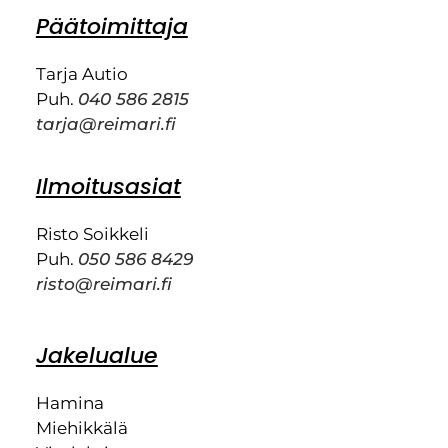
Päätoimittaja
Tarja Autio
Puh.
040 586 2815
tarja@reimari.fi
Ilmoitusasiat
Risto Soikkeli
Puh.
050 586 8429
risto@reimari.fi
Jakelualue
Hamina
Miehikkälä