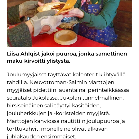
Liisa Ahlqist jakoi puuroa, jonka samettinen
maku kirvoitti ylistystä.
Joulumyyjäiset täyttävät kalenterit kiihtyvällä
tahdilla. Neuvottoman-Salmin Marttojen
myyjäiset pidettiin lauantaina perinteikkäässä
seuratalo Jukolassa. Jukolan tunnelmallinen,
hirsiseinäinen sali täyttyi käsitöiden,
jouluherkkujen ja -koristeiden myyjistä.
Marttojen kahviossa nautittiin joulupuuroa ja
torttukahvit; monelle ne olivat alkavan
juhlakauden ensimmäiset.