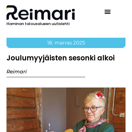
Haminan talousalueen uutislehti
Ilmoita Reimarissa
18. marras 2025
Joulumyyjäisten sesonki alkoi
Reimari