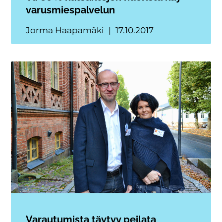
varusmiespalvelun
Jorma Haapamäki
17.10.2017
Varautumista täytyy peilata