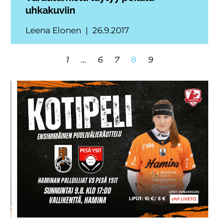
uhkakuviin
Leena Elonen
26.9.2017
1
…
6
7
8
9