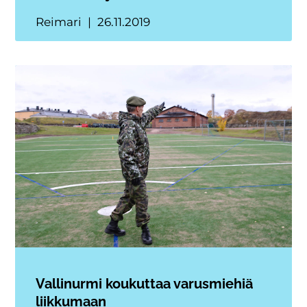
Reimari
26.11.2019
Vallinurmi koukuttaa varusmiehiä
liikkumaan