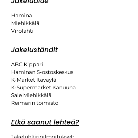
Jakelualue
Hamina
Miehikkälä
Virolahti
Jakeluständit
ABC Kippari
Haminan S-ostoskeskus
K-Market Itäväylä
K-Supermarket Kanuuna
Sale Miehikkälä
Reimarin toimisto
Etkö saanut lehteä?
Jakeluhäiriöilmoitukset: