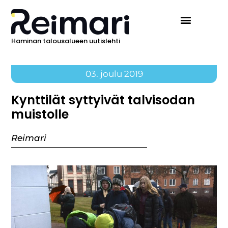
Haminan talousalueen uutislehti
03. joulu 2019
Kynttilät syttyivät talvisodan
muistolle
Reimari