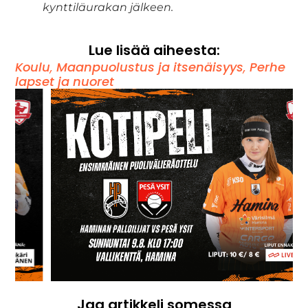
kynttiläurakan jälkeen.
Lue lisää aiheesta:
Koulu
,
Maanpuolustus ja itsenäisyys
,
Perhe
lapset ja nuoret
Jaa artikkeli somessa