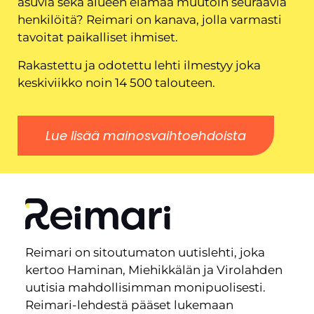
asuvia sekä alueen elämää muutoin seuraavia
henkilöitä? Reimari on kanava, jolla varmasti
tavoitat paikalliset ihmiset.
Rakastettu ja odotettu lehti ilmestyy joka
keskiviikko noin 14 500 talouteen.
Lue lisää mainosvaihtoehdoista
Reimari on sitoutumaton uutislehti, joka
kertoo Haminan, Miehikkälän ja Virolahden
uutisia mahdollisimman monipuolisesti.
Reimari-lehdestä pääset lukemaan