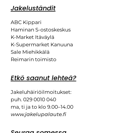
Jakeluständit
ABC Kippari
Haminan S-ostoskeskus
K-Market Itäväylä
K-Supermarket Kanuuna
Sale Miehikkälä
Reimarin toimisto
Etkö saanut lehteä?
Jakeluhäiriöilmoitukset:
puh. 029 0010 040
ma, ti ja to klo 9.00–14.00
www.jakelupalaute.fi
Seuraa somessa