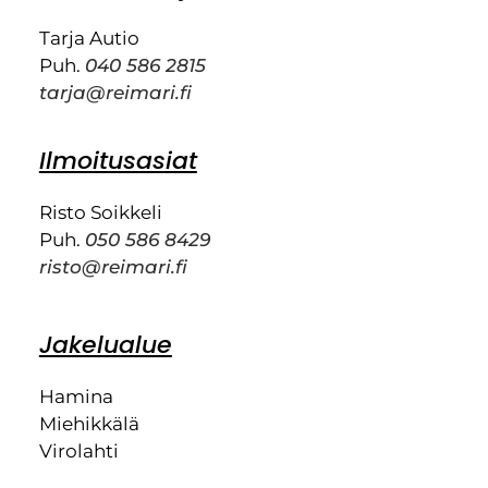
Tarja Autio
Puh.
040 586 2815
tarja@reimari.fi
Ilmoitusasiat
Risto Soikkeli
Puh.
050 586 8429
risto@reimari.fi
Jakelualue
Hamina
Miehikkälä
Virolahti