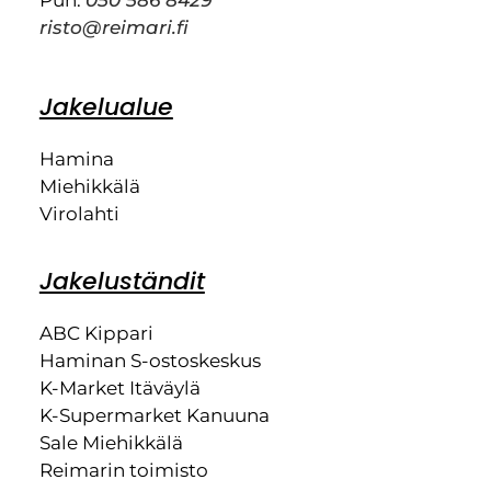
Puh.
050 586 8429
risto@reimari.fi
Jakelualue
Hamina
Miehikkälä
Virolahti
Jakeluständit
ABC Kippari
Haminan S-ostoskeskus
K-Market Itäväylä
K-Supermarket Kanuuna
Sale Miehikkälä
Reimarin toimisto