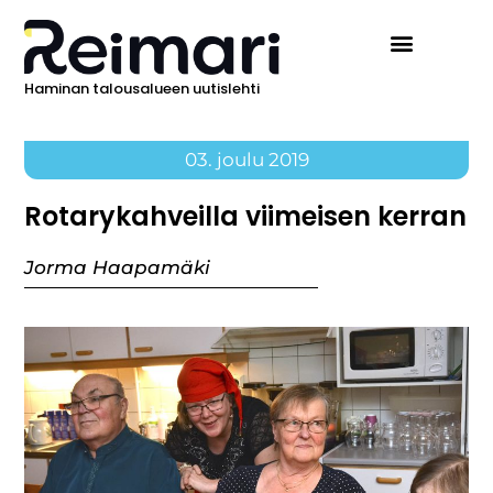
Haminan talousalueen uutislehti
03. joulu 2019
Rotarykahveilla viimeisen kerran
Jorma Haapamäki