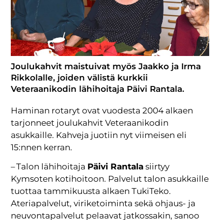
Joulukahvit maistuivat myös Jaakko ja Irma
Rikkolalle, joiden välistä kurkkii
Veteraanikodin lähihoitaja Päivi Rantala.
Haminan rotaryt ovat vuodesta 2004 alkaen
tarjonneet joulukahvit Veteraanikodin
asukkaille. Kahveja juotiin nyt viimeisen eli
15:nnen kerran.
– Talon lähihoitaja
Päivi Rantala
siirtyy
Kymsoten kotihoitoon. Palvelut talon asukkaille
tuottaa tammikuusta alkaen TukiTeko.
Ateriapalvelut, viriketoiminta sekä ohjaus- ja
neuvontapalvelut pelaavat jatkossakin, sanoo