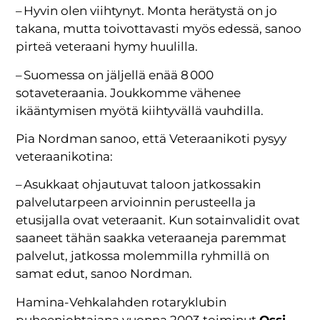
– Hyvin olen viihtynyt. Monta herätystä on jo
takana, mutta toivottavasti myös edessä, sanoo
pirteä veteraani hymy huulilla.
– Suomessa on jäljellä enää 8 000
sotaveteraania. Joukkomme vähenee
ikääntymisen myötä kiihtyvällä vauhdilla.
Pia Nordman sanoo, että Veteraanikoti pysyy
veteraanikotina:
– Asukkaat ohjautuvat taloon jatkossakin
palvelutarpeen arvioinnin perusteella ja
etusijalla ovat veteraanit. Kun sotainvalidit ovat
saaneet tähän saakka veteraaneja paremmat
palvelut, jatkossa molemmilla ryhmillä on
samat edut, sanoo Nordman.
Hamina-Vehkalahden rotaryklubin
puheenjohtajana vuonna 2003 toiminut
Ossi