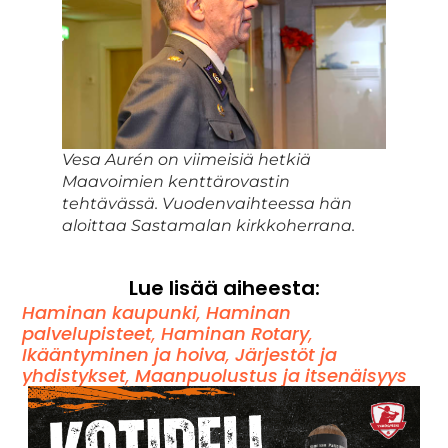
Vesa Aurén on viimeisiä hetkiä
Maavoimien kenttärovastin
tehtävässä. Vuodenvaihteessa hän
aloittaa Sastamalan kirkkoherrana.
Lue lisää aiheesta:
Haminan kaupunki
,
Haminan
palvelupisteet
,
Haminan Rotary
,
Ikääntyminen ja hoiva
,
Järjestöt ja
yhdistykset
,
Maanpuolustus ja itsenäisyys