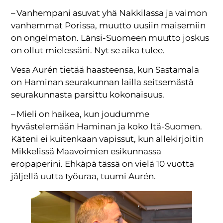
– Vanhempani asuvat yhä Nakkilassa ja vaimon
vanhemmat Porissa, muutto uusiin maisemiin
on ongelmaton. Länsi-Suomeen muutto joskus
on ollut mielessäni. Nyt se aika tulee.
Vesa Aurén tietää haasteensa, kun Sastamala
on Haminan seurakunnan lailla seitsemästä
seurakunnasta parsittu kokonaisuus.
– Mieli on haikea, kun joudumme
hyvästelemään Haminan ja koko Itä-Suomen.
Käteni ei kuitenkaan vapissut, kun allekirjoitin
Mikkelissä Maavoimien esikunnassa
eropaperini. Ehkäpä tässä on vielä 10 vuotta
jäljellä uutta työuraa, tuumi Aurén.