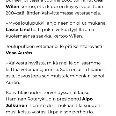
Wilen
kertoo, että klubi on käynyt vuosittain
2004:stä lähtien kahvittamassa veteraaneja.
– Myös joulupukki lahjoineen on ollut mukana.
Lasse Lind
hoiti pukin virkaa tyylillä aina
kuolemaansa saakka, kertoo Wilen.
Joulupuheen veteraaneille piti kenttärovasti
Vesa Aurén
.
– Kaikesta hyvästä, mikä meillä on, saamme
kiittää veteraanejamme. Sota on aina likainen
asia, joskus jopa sen muisteleminenkin, sanoi
Aurén.
Kahvitilaisuuden tervehdyssanat lausui
Haminan Rotaryklubin presidentti
Alpo
Julkunen
. Perinteiden mukaan tilaisuuden
musiikeista vastasi Urpalaisen perhetrio.