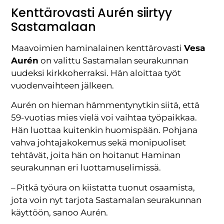
Kenttärovasti Aurén siirtyy
Sastamalaan
Maavoimien haminalainen kenttärovasti
Vesa
Aurén
on valittu Sastamalan seurakunnan
uudeksi kirkkoherraksi. Hän aloittaa työt
vuodenvaihteen jälkeen.
Aurén on hieman hämmentynytkin siitä, että
59-vuotias mies vielä voi vaihtaa työpaikkaa.
Hän luottaa kuitenkin huomispään. Pohjana
vahva johtajakokemus sekä monipuoliset
tehtävät, joita hän on hoitanut Haminan
seurakunnan eri luottamuselimissä.
– Pitkä työura on kiistatta tuonut osaamista,
jota voin nyt tarjota Sastamalan seurakunnan
käyttöön, sanoo Aurén.