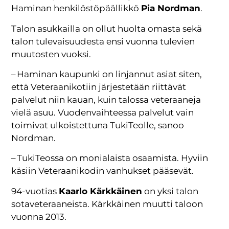
Haminan henkilöstöpäällikkö
Pia Nordman
.
Talon asukkailla on ollut huolta omasta sekä
talon tulevaisuudesta ensi vuonna tulevien
muutosten vuoksi.
– Haminan kaupunki on linjannut asiat siten,
että Veteraanikotiin järjestetään riittävät
palvelut niin kauan, kuin talossa veteraaneja
vielä asuu. Vuodenvaihteessa palvelut vain
toimivat ulkoistettuna TukiTeolle, sanoo
Nordman.
– TukiTeossa on monialaista osaamista. Hyviin
käsiin Veteraanikodin vanhukset pääsevät.
94-vuotias
Kaarlo Kärkkäinen
on yksi talon
sotaveteraaneista. Kärkkäinen muutti taloon
vuonna 2013.