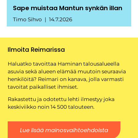
Sape muistaa Mantun synkän illan
Timo Sihvo
14.7.2026
Ilmoita Reimarissa
Haluatko tavoittaa Haminan talousalueella
asuvia sekä alueen elämää muutoin seuraavia
henkilöitä? Reimari on kanava, jolla varmasti
tavoitat paikalliset ihmiset.
Rakastettu ja odotettu lehti ilmestyy joka
keskiviikko noin 14 500 talouteen.
Lue lisää mainosvaihtoehdoista