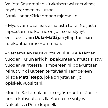
Valinta Sastamalan kirkkoherraksi merkitsee
myös perheen muuttoa
Satakunnan/Pirkanmaan rajamaille.
– Myös vaimo sai Sastamalasta töitä. Neljästä
lapsestamme kolme on jo itsenäistynyt
omilleen, vain
Uula-Matti
jää ylläpitämään
tukikohtaamme Haminaan.
– Sastamalan seurakunta kuuluu vielä tämän
vuoden Turun arkkihiippakuntaan, mutta siirtyy
vuodenvaihteessa Tampereen hiippakuntaan.
Minut vihkii uuteen tehtävääni Tampereen
piispa
Matti Repo
, joka on ystäväni jo
opiskeluvuosiltani.
Muutto Sastamalaan on myös muutto lähelle
omaa kotiseutua, sillä Aurén on syntynyt
Nakkilassa Porin kupeella.