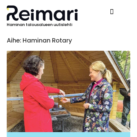
Haminan talousalueen uutislehti
Ilmoita Reimarissa
Aihe: Haminan Rotary