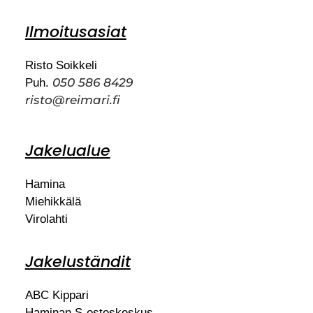
Ilmoitusasiat
Risto Soikkeli
050 586 8429
Puh.
risto@reimari.fi
Jakelualue
Hamina
Miehikkälä
Virolahti
Jakeluständit
ABC Kippari
Haminan S-ostoskeskus