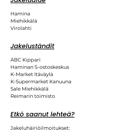
Hamina
Miehikkälä
Virolahti
Jakeluständit
ABC Kippari
Haminan S-ostoskeskus
K-Market Itäväylä
K-Supermarket Kanuuna
Sale Miehikkälä
Reimarin toimisto
Etkö saanut lehteä?
Jakeluhäiriöilmoitukset: