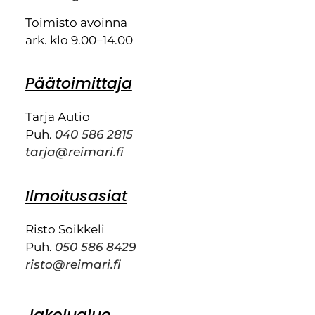
Toimisto avoinna
ark. klo 9.00–14.00
Päätoimittaja
Tarja Autio
Puh.
040 586 2815
tarja@reimari.fi
Ilmoitusasiat
Risto Soikkeli
Puh.
050 586 8429
risto@reimari.fi
Jakelualue