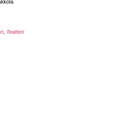
akkola
ri
,
Teatteri