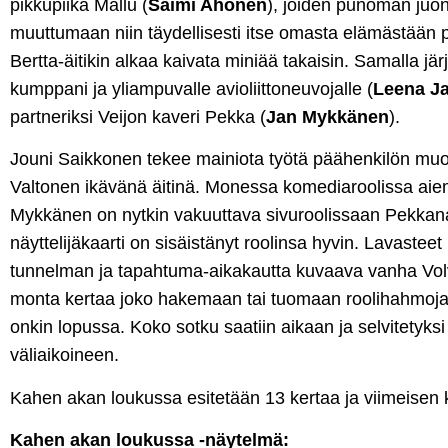
pikkupiika Mallu (
Saimi Ahonen
), joiden punoman juo
muuttumaan niin täydellisesti itse omasta elämästään p
Bertta-äitikin alkaa kaivata miniää takaisin. Samalla järj
kumppani ja yliampuvalle avioliittoneuvojalle (
Leena J
partneriksi Veijon kaveri Pekka (
Jan Mykkänen
).
Jouni Saikkonen tekee mainiota työtä päähenkilön mu
Valtonen ikävänä äitinä. Monessa komediaroolissa aie
Mykkänen on nytkin vakuuttava sivuroolissaan Pekka
näyttelijäkaarti on sisäistänyt roolinsa hyvin. Lavaste
tunnelman ja tapahtuma-aikakautta kuvaava vanha Volv
monta kertaa joko hakemaan tai tuomaan roolihahmoja
onkin lopussa. Koko sotku saatiin aikaan ja selvitetyks
väliaikoineen.
Kahen akan loukussa esitetään 13 kertaa ja viimeisen 
Kahen akan loukussa -näytelmä: