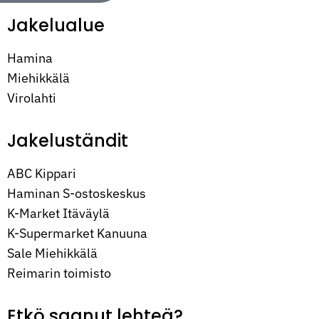
Jakelualue
Hamina
Miehikkälä
Virolahti
Jakeluständit
ABC Kippari
Haminan S-ostoskeskus
K-Market Itäväylä
K-Supermarket Kanuuna
Sale Miehikkälä
Reimarin toimisto
Etkö saanut lehteä?