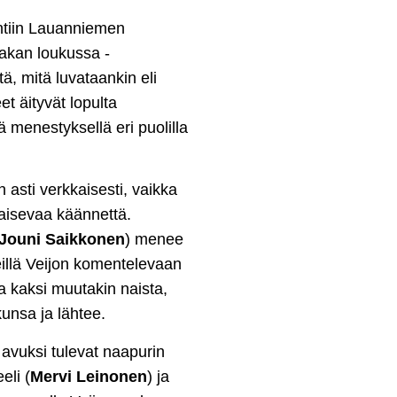
yntiin Lauanniemen
 akan loukussa -
ä, mitä luvataankin eli
et äityvät lopulta
 menestyksellä eri puolilla
asti verkkaisesti, vaikka
aisevaa käännettä.
Jouni Saikkonen
) menee
eillä Veijon komentelevaan
a kaksi muutakin naista,
kunsa ja lähtee.
 avuksi tulevat naapurin
eli (
Mervi Leinonen
) ja