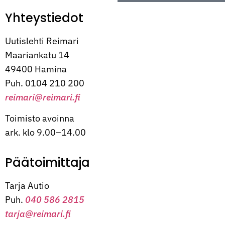
Yhteystiedot
Uutislehti Reimari
Maariankatu 14
49400 Hamina
Puh. 0104 210 200
reimari@reimari.fi
Toimisto avoinna
ark. klo 9.00–14.00
Päätoimittaja
Tarja Autio
Puh.
040 586 2815
tarja@reimari.fi