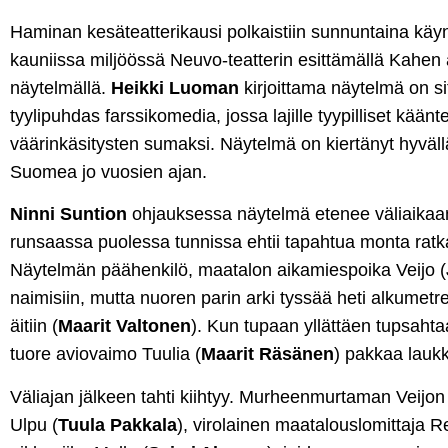
Haminan kesäteatterikausi polkaistiin sunnuntaina kä
kauniissa miljöössä Neuvo-teatterin esittämällä Kahen
näytelmällä.
Heikki Luoman
kirjoittama näytelmä on sit
tyylipuhdas farssikomedia, jossa lajille tyypilliset käänte
väärinkäsitysten sumaksi. Näytelmä on kiertänyt hyvällä
Suomea jo vuosien ajan.
Ninni Suntion
ohjauksessa näytelmä etenee väliaikaan 
runsaassa puolessa tunnissa ehtii tapahtua monta ratk
Näytelmän päähenkilö, maatalon aikamiespoika Veijo (
naimisiin, mutta nuoren parin arki tyssää heti alkumetr
äitiin (
Maarit Valtonen
). Kun tupaan yllättäen tupsahta
tuore aviovaimo Tuulia (
Maarit Räsänen
) pakkaa lauk
Väliajan jälkeen tahti kiihtyy. Murheenmurtaman Veijon
Ulpu (
Tuula Pakkala
), virolainen maatalouslomittaja Re