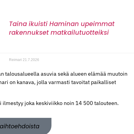
Taina ikuisti Haminan upeimmat
rakennukset matkailutuotteiksi
Reimari
21.7.2026
n talousalueella asuvia sekä alueen elämää muutoin
ri on kanava, jolla varmasti tavoitat paikalliset
ti ilmestyy joka keskiviikko noin 14 500 talouteen.
aihtoehdoista