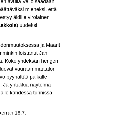
nen avulla Veijo saadaan
äättäväksi mieheksi, että
estyy äidille virolainen
aakkola
) uudeksi
odonmuutoksessa ja Maarit
mminkin loistanut Jan
na. Koko yhdeksän hengen
et luovat vauraan maatalon
o pyyhältää paikalle
. Ja yhtäkkiä näytelmä
i alle kahdessa tunnissa
kerran 18.7.