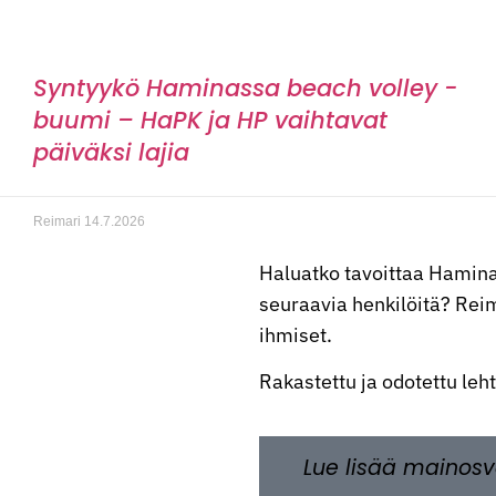
Syntyykö Haminassa beach volley -
buumi – HaPK ja HP vaihtavat
päiväksi lajia
Reimari
14.7.2026
Haluatko tavoittaa Hamina
seuraavia henkilöitä? Reima
ihmiset.
Rakastettu ja odotettu leh
Lue lisää mainosv