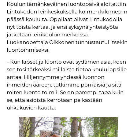
Koulun tämänkeväinen luontopäivä aloitettiin
Lintukodon leirikeskuksella kolmen kilometrin
päässä koululta. Oppilaat olivat Lintukodolla
nyt toista kertaa, ja ensi syksynä yhteistyötä
jatketaan leirikoulun merkeissä.
Luokanopettaja Oikkonen tunnustautui itsekin
luontoihmiseksi.
– Kun lapset ja luonto ovat sydämen asia, koen
sen tosi tärkeäksi millaista tietoa koulu lapsille
antaa. Hiljennymme yhdessä luonnon
ihmeiden ääreen, tutkimme pörriäisiä ja sitä
miten luonto toimii. Se on parempi tapa kuin
se, että asioista kerrotaan pelkästään
uhkakuvien kautta.