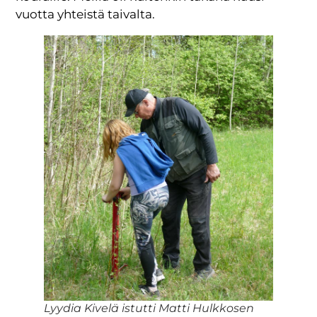
vuotta yhteistä taivalta.
Lyydia Kivelä istutti Matti Hulkkosen