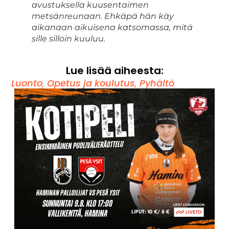
avustuksella kuusentaimen
metsänreunaan. Ehkäpä hän käy
aikanaan aikuisena katsomassa, mitä
sille silloin kuuluu.
Lue lisää aiheesta:
Luonto
,
Opetus ja koulutus
,
Pyhältö