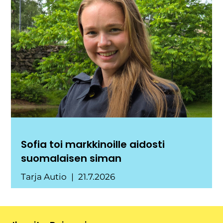
Sofia toi markkinoille aidosti
suomalaisen siman
Tarja Autio
21.7.2026