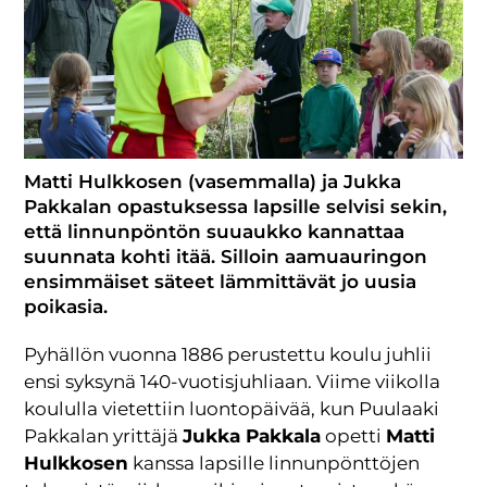
Matti Hulkkosen (vasemmalla) ja Jukka
Pakkalan opastuksessa lapsille selvisi sekin,
että linnunpöntön suuaukko kannattaa
suunnata kohti itää. Silloin aamuauringon
ensimmäiset säteet lämmittävät jo uusia
poikasia.
Pyhällön vuonna 1886 perustettu koulu juhlii
ensi syksynä 140-vuotisjuhliaan. Viime viikolla
koululla vietettiin luontopäivää, kun Puulaaki
Pakkalan yrittäjä
Jukka Pakkala
opetti
Matti
Hulkkosen
kanssa lapsille linnunpönttöjen