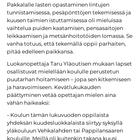
Pakkalalle lasten opastaminen lintujen
tunnistamisessa, pesäpönttöjen tekemisessä ja
kuusen taimien istuttamisessa oli mieluisaa
vaihtelua puiden kaatamisen, pensasaitojen
leikkaamisen ja metsänhoitotöiden lomassa. Se
vanha totuus, että tekemällä oppii parhaiten,
pitää edelleen paikkansa.
Luokanopettaja Taru Yläoutisen mukaan lapset
osallistuvat mielellään koululle perustetun
puutarhan hoitamiseen – jopa sen kitkemiseen
ja haravoimiseen. Kevätlukukauden
päättyminen vetää opettajan mielen aina
vähän haikeaksi:
– Koulun tämän lukuvuoden oppilaista
yhdeksän kuudesluokkalaista siirtyy syksyllä
yläkouluun Vehkalahden tai Pappilansaaren
kouluille. Meillä oli kuitenkin takana kuusi