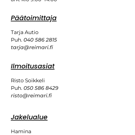
Päätoimittaja
Tarja Autio
Puh.
040 586 2815
tarja@reimari.fi
Ilmoitusasiat
Risto Soikkeli
Puh.
050 586 8429
risto@reimari.fi
Jakelualue
Hamina