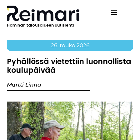
Haminan talousalueen uutislehti
26. touko 2026
Pyhällössä vietettiin luonnollista
koulupäivää
Martti Linna