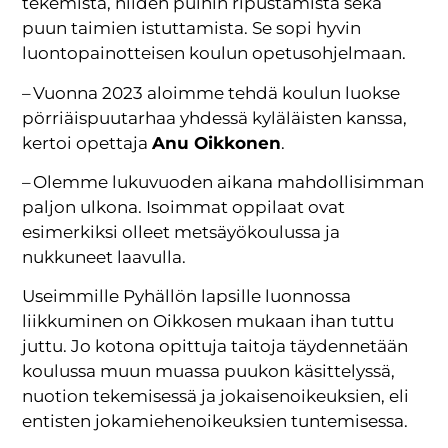
tekemistä, niiden puihin ripustamista sekä
puun taimien istuttamista. Se sopi hyvin
luontopainotteisen koulun opetusohjelmaan.
– Vuonna 2023 aloimme tehdä koulun luokse
pörriäispuutarhaa yhdessä kyläläisten kanssa,
kertoi opettaja
Anu Oikkonen
.
– Olemme lukuvuoden aikana mahdollisimman
paljon ulkona. Isoimmat oppilaat ovat
esimerkiksi olleet metsäyökoulussa ja
nukkuneet laavulla.
Useimmille Pyhällön lapsille luonnossa
liikkuminen on Oikkosen mukaan ihan tuttu
juttu. Jo kotona opittuja taitoja täydennetään
koulussa muun muassa puukon käsittelyssä,
nuotion tekemisessä ja jokaisenoikeuksien, eli
entisten jokamiehenoikeuksien tuntemisessa.