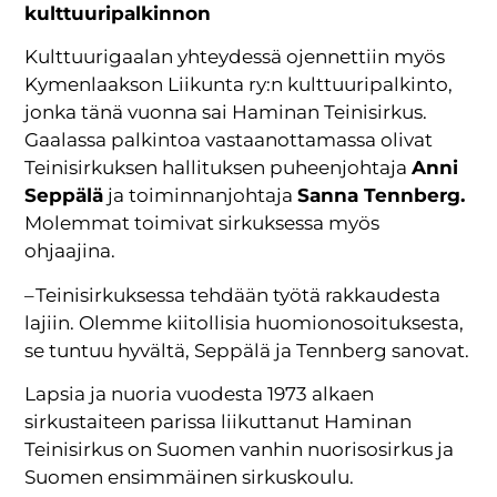
kulttuuripalkinnon
Kulttuurigaalan yhteydessä ojennettiin myös
Kymenlaakson Liikunta ry:n kulttuuripalkinto,
jonka tänä vuonna sai Haminan Teinisirkus.
Gaalassa palkintoa vastaanottamassa olivat
Teinisirkuksen hallituksen puheenjohtaja
Anni
Seppälä
ja toiminnanjohtaja
Sanna Tennberg.
Molemmat toimivat sirkuksessa myös
ohjaajina.
– Teinisirkuksessa tehdään työtä rakkaudesta
lajiin. Olemme kiitollisia huomionosoituksesta,
se tuntuu hyvältä, Seppälä ja Tennberg sanovat.
Lapsia ja nuoria vuodesta 1973 alkaen
sirkustaiteen parissa liikuttanut Haminan
Teinisirkus on Suomen vanhin nuorisosirkus ja
Suomen ensimmäinen sirkuskoulu.