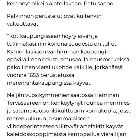
kerennyt oikein ajatellakaan, Patu sanoo.
Palkinnon perustelut ovat kuitenkin
vakuuttavat:
”Kotikaupungissaan höyrylaivan ja
tullimakasiinin kokonaisuudesta on tullut
Kymenlaakson vanhimman kaupungin
epävirallinen edustusmuseo, lainausmerkeissä
pakollinen vierailukohde kaikille, jotka tässä
vuonna 1653 perustetussa
merenrantakaupungissa käyvät.
Neljän vuosikymmenen saatossa Haminan
Tervasaareen on kehkeytynyt rouhea merimies-
ja satamakaupunkikulttuurin kornukopia, jossa
merenkulkuun ja suomalaiseen
viihdeperinteeseen liittyvät artefaktit käyvät
kaleidoskooppimaista kamppailua vierailijan