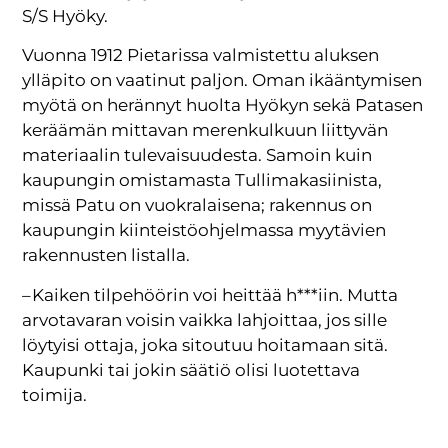
S/S Hyöky.
Vuonna 1912 Pietarissa valmistettu aluksen
ylläpito on vaatinut paljon. Oman ikääntymisen
myötä on herännyt huolta Hyökyn sekä Patasen
keräämän mittavan merenkulkuun liittyvän
materiaalin tulevaisuudesta. Samoin kuin
kaupungin omistamasta Tullimakasiinista,
missä Patu on vuokralaisena; rakennus on
kaupungin kiinteistöohjelmassa myytävien
rakennusten listalla.
– Kaiken tilpehöörin voi heittää h***iin. Mutta
arvotavaran voisin vaikka lahjoittaa, jos sille
löytyisi ottaja, joka sitoutuu hoitamaan sitä.
Kaupunki tai jokin säätiö olisi luotettava
toimija.