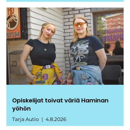
Opiskelijat toivat väriä Haminan
yöhön
Tarja Autio
4.8.2026