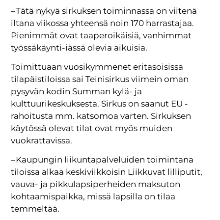
– Tätä nykyä sirkuksen toiminnassa on viitenä
iltana viikossa yhteensä noin 170 harrastajaa.
Pienimmät ovat taaperoikäisiä, vanhimmat
työssäkäynti-iässä olevia aikuisia.
Toimittuaan vuosikymmenet eritasoisissa
tilapäistiloissa sai Teinisirkus viimein oman
pysyvän kodin Summan kylä- ja
kulttuurikeskuksesta. Sirkus on saanut EU -
rahoitusta mm. katsomoa varten. Sirkuksen
käytössä olevat tilat ovat myös muiden
vuokrattavissa.
– Kaupungin liikuntapalveluiden toimintana
tiloissa alkaa keskiviikkoisin Liikkuvat lilliputit,
vauva- ja pikkulapsiperheiden maksuton
kohtaamispaikka, missä lapsilla on tilaa
temmeltää.