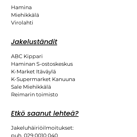
Hamina
Miehikkälä
Virolahti
Jakeluständit
ABC Kippari
Haminan S-ostoskeskus
K-Market Itäväylä
K-Supermarket Kanuuna
Sale Miehikkälä
Reimarin toimisto
Etkö saanut lehteä?
Jakeluhäiriöilmoitukset:
puh. 029 0010 040