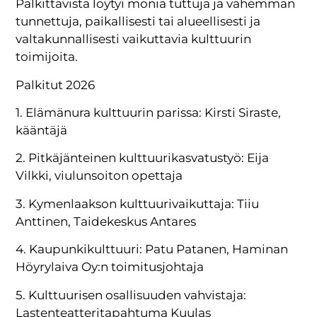
Palkittavista löytyi monia tuttuja ja vähemmän
tunnettuja, paikallisesti tai alueellisesti ja
valtakunnallisesti vaikuttavia kulttuurin
toimijoita.
Palkitut 2026
1. Elämänura kulttuurin parissa: Kirsti Siraste,
kääntäjä
2. Pitkäjänteinen kulttuurikasvatustyö: Eija
Vilkki, viulunsoiton opettaja
3. Kymenlaakson kulttuurivaikuttaja: Tiiu
Anttinen, Taidekeskus Antares
4. Kaupunkikulttuuri: Patu Patanen, Haminan
Höyrylaiva Oy:n toimitusjohtaja
5. Kulttuurisen osallisuuden vahvistaja:
Lastenteatteritapahtuma Kuulas