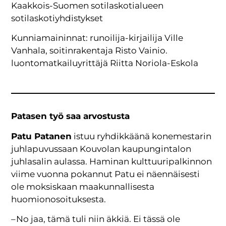
Kaakkois-Suomen sotilaskotialueen
sotilaskotiyhdistykset
Kunniamaininnat: runoilija-kirjailija Ville
Vanhala, soitinrakentaja Risto Vainio.
luontomatkailuyrittäjä Riitta Noriola-Eskola
Patasen työ saa arvostusta
Patu Patanen
istuu ryhdikkäänä konemestarin
juhlapuvussaan Kouvolan kaupungintalon
juhlasalin aulassa. Haminan kulttuuripalkinnon
viime vuonna pokannut Patu ei näennäisesti
ole moksiskaan maakunnallisesta
huomionosoituksesta.
– No jaa, tämä tuli niin äkkiä. Ei tässä ole