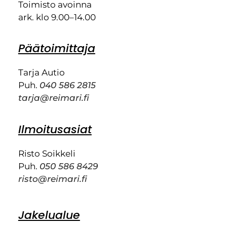
Toimisto avoinna
ark. klo 9.00–14.00
Päätoimittaja
Tarja Autio
Puh.
040 586 2815
tarja@reimari.fi
Ilmoitusasiat
Risto Soikkeli
Puh.
050 586 8429
risto@reimari.fi
Jakelualue