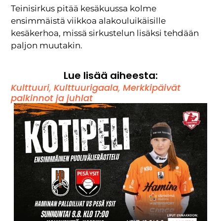
Teinisirkus pitää kesäkuussa kolme
ensimmäistä viikkoa alakouluikäisille
kesäkerhoa, missä sirkustelun lisäksi tehdään
paljon muutakin.
Lue lisää aiheesta:
Kulttuuri
,
Kulttuurigaala
,
Merkkipäivät
palkinnot ja juhlat