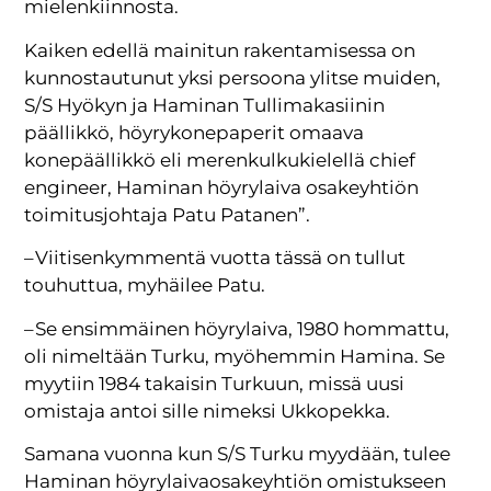
mielenkiinnosta.
Kaiken edellä mainitun rakentamisessa on
kunnostautunut yksi persoona ylitse muiden,
S/S Hyökyn ja Haminan Tullimakasiinin
päällikkö, höyrykonepaperit omaava
konepäällikkö eli merenkulkukielellä chief
engineer, Haminan höyrylaiva osakeyhtiön
toimitusjohtaja Patu Patanen”.
– Viitisenkymmentä vuotta tässä on tullut
touhuttua, myhäilee Patu.
– Se ensimmäinen höyrylaiva, 1980 hommattu,
oli nimeltään Turku, myöhemmin Hamina. Se
myytiin 1984 takaisin Turkuun, missä uusi
omistaja antoi sille nimeksi Ukkopekka.
Samana vuonna kun S/S Turku myydään, tulee
Haminan höyrylaivaosakeyhtiön omistukseen