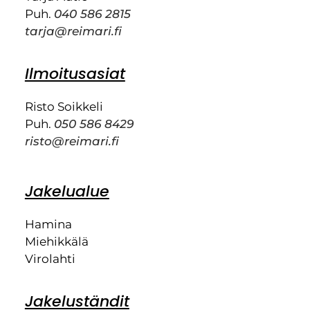
Puh.
040 586 2815
tarja@reimari.fi
Ilmoitusasiat
Risto Soikkeli
Puh.
050 586 8429
risto@reimari.fi
Jakelualue
Hamina
Miehikkälä
Virolahti
Jakeluständit