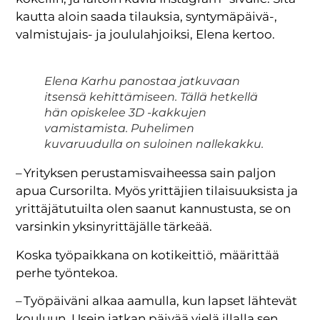
kautta aloin saada tilauksia, syntymäpäivä-,
valmistujais- ja joululahjoiksi, Elena kertoo.
Elena Karhu panostaa jatkuvaan
itsensä kehittämiseen. Tällä hetkellä
hän opiskelee 3D -kakkujen
vamistamista. Puhelimen
kuvaruudulla on suloinen nallekakku.
– Yrityksen perustamisvaiheessa sain paljon
apua Cursorilta. Myös yrittäjien tilaisuuksista ja
yrittäjätutuilta olen saanut kannustusta, se on
varsinkin yksinyrittäjälle tärkeää.
Koska työpaikkana on kotikeittiö, määrittää
perhe työntekoa.
– Työpäiväni alkaa aamulla, kun lapset lähtevät
kouluun. Usein jatkan päivää vielä illalla sen