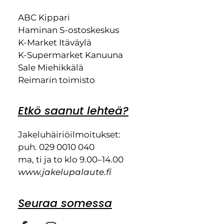
ABC Kippari
Haminan S-ostoskeskus
K-Market Itäväylä
K-Supermarket Kanuuna
Sale Miehikkälä
Reimarin toimisto
Etkö saanut lehteä?
Jakeluhäiriöilmoitukset:
puh. 029 0010 040
ma, ti ja to klo 9.00–14.00
www.jakelupalaute.fi
Seuraa somessa