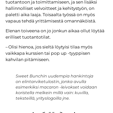
tuotantoon ja toimittamiseen, ja sen lisäksi
hallinnolliset velvoitteet ja kehitystyön, on
paletti aika laaja. Toisaalta työssä on myös
vapaus tehdä yrittämisestä omannäköistä.
Elenan toiveena on jo jonkun aikaa ollut löytää
erilliset tuotantotilat.
– Olisi hienoa, jos sieltä löytyisi tilaa myös
vaikkapa kurssien tai pop up -tyyppisen
kahvilan pitämiseen.
Sweet Bunchin uudempia hankintoja
on elintarviketulostin, jonka avulla
esimerkiksi macaron -leivokset voidaan
koristella melkein millä vain: kuvilla,
teksteillä, yrityslogoilla jne.