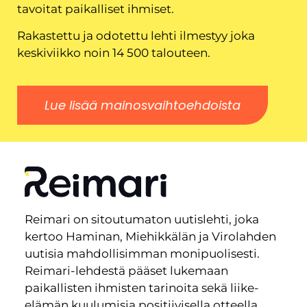
tavoitat paikalliset ihmiset.
Rakastettu ja odotettu lehti ilmestyy joka
keskiviikko noin 14 500 talouteen.
Lue lisää mainosvaihtoehdoista
Reimari on sitoutumaton uutislehti, joka
kertoo Haminan, Miehikkälän ja Virolahden
uutisia mahdollisimman monipuolisesti.
Reimari-lehdestä pääset lukemaan
paikallisten ihmisten tarinoita sekä liike-
elämän kuulumisia positiivisella otteella,