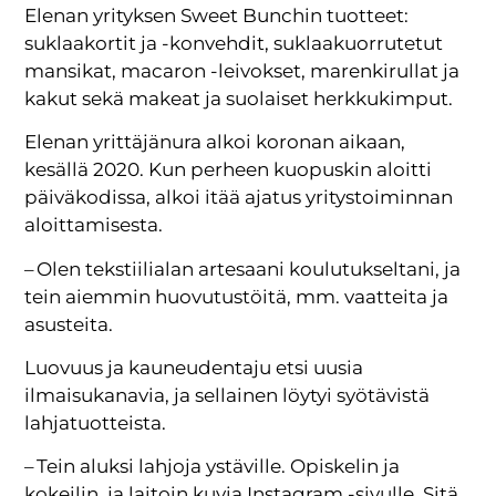
Elenan yrityksen Sweet Bunchin tuotteet:
suklaakortit ja -konvehdit, suklaakuorrutetut
mansikat, macaron -leivokset, marenkirullat ja
kakut sekä makeat ja suolaiset herkkukimput.
Elenan yrittäjänura alkoi koronan aikaan,
kesällä 2020. Kun perheen kuopuskin aloitti
päiväkodissa, alkoi itää ajatus yritystoiminnan
aloittamisesta.
– Olen tekstiilialan artesaani koulutukseltani, ja
tein aiemmin huovutustöitä, mm. vaatteita ja
asusteita.
Luovuus ja kauneudentaju etsi uusia
ilmaisukanavia, ja sellainen löytyi syötävistä
lahjatuotteista.
– Tein aluksi lahjoja ystäville. Opiskelin ja
kokeilin, ja laitoin kuvia Instagram -sivulle. Sitä